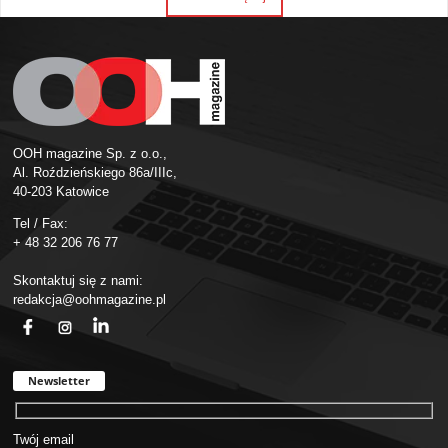
OOH magazine Sp. z o.o.,
Al. Roździeńskiego 86a/IIIc,
40-203 Katowice
Tel / Fax:
+ 48 32 206 76 77
Skontaktuj się z nami:
redakcja@oohmagazine.pl
fb
ins
in
Newsletter
Twój email