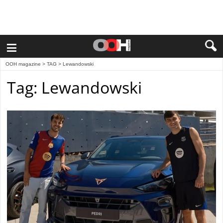
≡
OOH magazine
> TAG > Lewandowski
Tag: Lewandowski