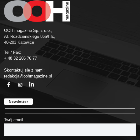
OOH magazine Sp. z o.o.,
Al. Roździeńskiego 86a/IIIc,
40-203 Katowice
Tel / Fax:
+ 48 32 206 76 77
Skontaktuj się z nami:
redakcja@oohmagazine.pl
fb
ins
in
Newsletter
Twój email