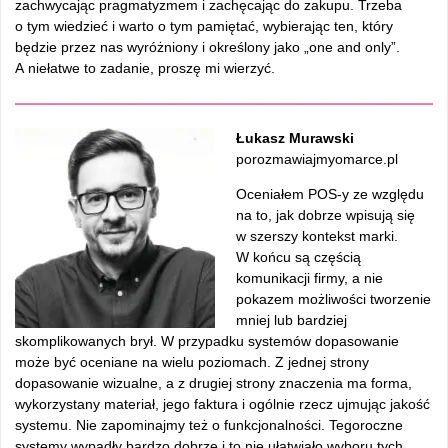
zachwycając pragmatyzmem i zachęcając do zakupu. Trzeba
o tym wiedzieć i warto o tym pamiętać, wybierając ten, który
będzie przez nas wyróżniony i określony jako „one and only”.
A niełatwe to zadanie, proszę mi wierzyć.
Łukasz Murawski
porozmawiajmyomarce.pl
Oceniałem POS-y ze względu
na to, jak dobrze wpisują się
w szerszy kontekst marki.
W końcu są częścią
komunikacji firmy, a nie
pokazem możliwości tworzenie
mniej lub bardziej
skomplikowanych brył. W przypadku systemów dopasowanie
może być oceniane na wielu poziomach. Z jednej strony
dopasowanie wizualne, a z drugiej strony znaczenia ma forma,
wykorzystany materiał, jego faktura i ogólnie rzecz ujmując jakość
systemu. Nie zapominajmy też o funkcjonalności. Tegoroczne
systemy wypadły bardzo dobrze i to nie ułatwiało wyboru tych