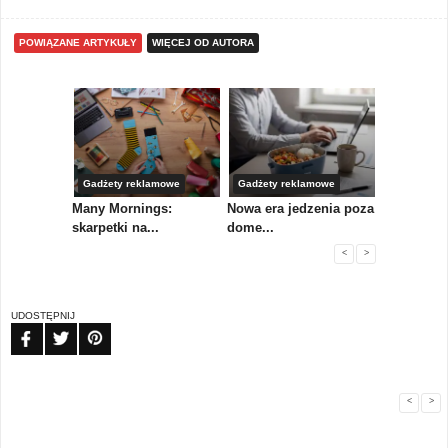
POWIĄZANE ARTYKUŁY
WIĘCEJ OD AUTORA
Gadżety reklamowe
Gadżety reklamowe
Marketing 
koły,
Many Mornings:
Nowa era jedzenia poza
IAB Polska
skarpetki na...
dome...
przewo...
<
>
UDOSTĘPNIJ
FB
TW
PIN
<
>