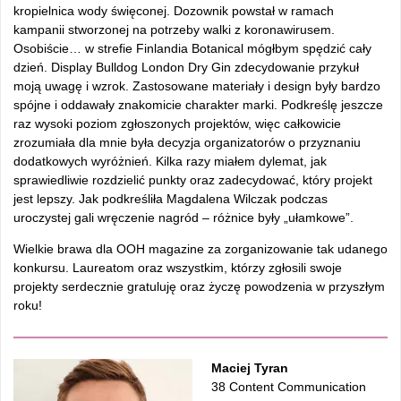
kropielnica wody święconej. Dozownik powstał w ramach
kampanii stworzonej na potrzeby walki z koronawirusem.
Osobiście… w strefie Finlandia Botanical mógłbym spędzić cały
dzień. Display Bulldog London Dry Gin zdecydowanie przykuł
moją uwagę i wzrok. Zastosowane materiały i design były bardzo
spójne i oddawały znakomicie charakter marki. Podkreślę jeszcze
raz wysoki poziom zgłoszonych projektów, więc całkowicie
zrozumiała dla mnie była decyzja organizatorów o przyznaniu
dodatkowych wyróżnień. Kilka razy miałem dylemat, jak
sprawiedliwie rozdzielić punkty oraz zadecydować, który projekt
jest lepszy. Jak podkreśliła Magdalena Wilczak podczas
uroczystej gali wręczenie nagród – różnice były „ułamkowe”.
Wielkie brawa dla OOH magazine za zorganizowanie tak udanego
konkursu. Laureatom oraz wszystkim, którzy zgłosili swoje
projekty serdecznie gratuluję oraz życzę powodzenia w przyszłym
roku!
Maciej Tyran
38 Content Communication