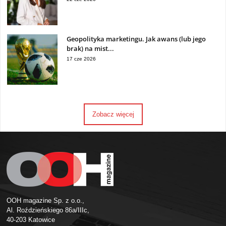
Geopolityka marketingu. Jak awans (lub jego
brak) na mist...
17 cze 2026
Zobacz więcej
OOH magazine Sp. z o.o.,
Al. Roździeńskiego 86a/IIIc,
40-203 Katowice