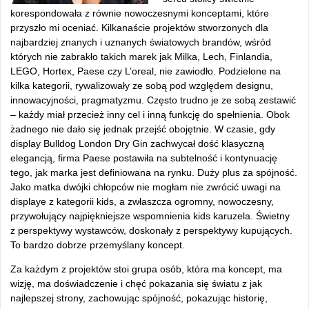
korespondowała z równie nowoczesnymi konceptami, które
przyszło mi oceniać. Kilkanaście projektów stworzonych dla
najbardziej znanych i uznanych światowych brandów, wśród
których nie zabrakło takich marek jak Milka, Lech, Finlandia,
LEGO, Hortex, Paese czy L’oreal, nie zawiodło. Podzielone na
kilka kategorii, rywalizowały ze sobą pod względem designu,
innowacyjności, pragmatyzmu. Często trudno je ze sobą zestawić
– każdy miał przecież inny cel i inną funkcję do spełnienia. Obok
żadnego nie dało się jednak przejść obojętnie. W czasie, gdy
display Bulldog London Dry Gin zachwycał dość klasyczną
elegancją, firma Paese postawiła na subtelność i kontynuację
tego, jak marka jest definiowana na rynku. Duży plus za spójność.
Jako matka dwójki chłopców nie mogłam nie zwrócić uwagi na
displaye z kategorii kids, a zwłaszcza ogromny, nowoczesny,
przywołujący najpiękniejsze wspomnienia kids karuzela. Świetny
z perspektywy wystawców, doskonały z perspektywy kupujących.
To bardzo dobrze przemyślany koncept.
Za każdym z projektów stoi grupa osób, która ma koncept, ma
wizję, ma doświadczenie i chęć pokazania się światu z jak
najlepszej strony, zachowując spójność, pokazując historię,