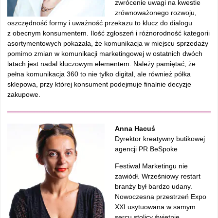
zwrócenie uwagi na kwestie
zrównoważonego rozwoju,
oszczędność formy i uważność przekazu to klucz do dialogu
z obecnym konsumentem. Ilość zgłoszeń i różnorodność kategorii
asortymentowych pokazała, że komunikacja w miejscu sprzedaży
pomimo zmian w komunikacji marketingowej w ostatnich dwóch
latach jest nadal kluczowym elementem. Należy pamiętać, że
pełna komunikacja 360 to nie tylko digital, ale również półka
sklepowa, przy której konsument podejmuje finalnie decyzje
zakupowe.
Anna Hacuś
Dyrektor kreatywny butikowej
agencji PR BeSpoke
Festiwal Marketingu nie
zawiódł. Wrześniowy restart
branży był bardzo udany.
Nowoczesna przestrzeń Expo
XXI usytuowana w samym
sercu stolicy świetnie