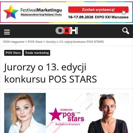
≡
OOH magazine
>
POS Stars
>
Jurorzy o 13. edycji konkursu POS STARS
POS Stars
Trade marketing
Jurorzy o 13. edycji
konkursu POS STARS