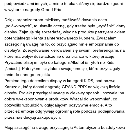
podpowiedziami innych, a mimo to okazaliśmy się bardzo zgodni
w wyborze nagrody Grand Prix.
Dzięki organizatorom mieliśmy możliwość dawania ocen
„połówkowych”, to ułatwiło ocenę, gdy trzeba było „wyróżnić” dany
display. Zajmuję się sprzedażą, więc na produkty patrzyłem okiem
potencjalnego klienta zainteresowanego kupnem. Zwracałem
szczególną uwagę na to, co przyciągało mnie emocjonalnie do
display’a. Zdecydowanie kierowałem się swoimi preferencjami, na
które ma wpływ doświadczenie oraz branża w której pracuję.
Prywatnie bliżej mi było do kategorii Alkohol & Tytoń niż Kids
[śmiech]. Patrzyłem i czytałem swojej emocje, które przyciągały
mnie do danego projektu.
Pomimo tego doceniłem dispay w kategorii KIDS, pod nazwą
Karuzela, który dostał nagrodę GRAND PRIX największą ilością
głosów. Projekt przyciągał uwagę w ciekawy sposób i pozwalał na
dobre wyeksponowanie produktów. Wracał do wspomnień, co
pozwoliło wzbudzić w oglądającym pozytywne emocje. A to
przecież emocje odgrywają ogromną role podczas podejmowania
przez nas decyzji zakupowych.
Moją szczególna uwagę przyciągnęła Automatyczna bezdotykowa