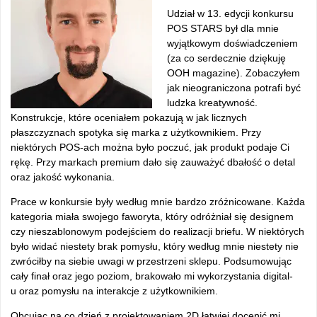
Udział w 13. edycji konkursu
POS STARS był dla mnie
wyjątkowym doświadczeniem
(za co serdecznie dziękuję
OOH magazine). Zobaczyłem
jak nieograniczona potrafi być
ludzka kreatywność.
Konstrukcje, które oceniałem pokazują w jak licznych
płaszczyznach spotyka się marka z użytkownikiem. Przy
niektórych POS-ach można było poczuć, jak produkt podaje Ci
rękę. Przy markach premium dało się zauważyć dbałość o detal
oraz jakość wykonania.
Prace w konkursie były według mnie bardzo zróżnicowane. Każda
kategoria miała swojego faworyta, który odróżniał się designem
czy nieszablonowym podejściem do realizacji briefu. W niektórych
było widać niestety brak pomysłu, który według mnie niestety nie
zwróciłby na siebie uwagi w przestrzeni sklepu. Podsumowując
cały finał oraz jego poziom, brakowało mi wykorzystania digital-
u oraz pomysłu na interakcje z użytkownikiem.
Obcując na co dzień z projektowaniem 2D łatwiej docenić mi