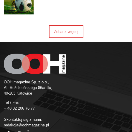
Zobacz więcej
OOH magazine Sp. z o.o.,
Al. Roździeńskiego 86a/IIIc,
40-203 Katowice
Tel / Fax:
+ 48 32 206 76 77
Skontaktuj się z nami:
redakcja@oohmagazine.pl
fb
ins
in