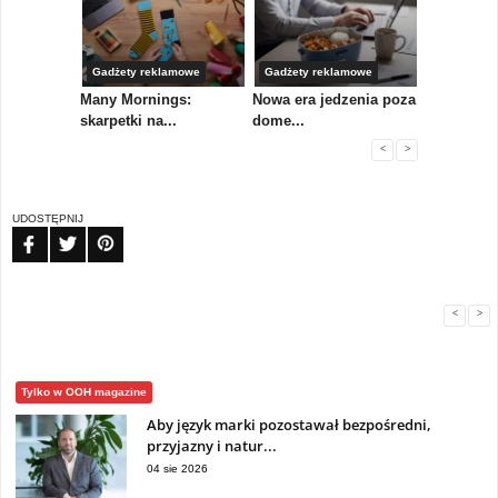
Gadżety reklamowe
Gadżety reklamowe
Marketing 
koły,
Many Mornings:
Nowa era jedzenia poza
IAB Polska
skarpetki na...
dome...
przewo...
<
>
UDOSTĘPNIJ
FB
TW
PIN
<
>
Tylko w OOH magazine
Aby język marki pozostawał bezpośredni,
przyjazny i natur...
04 sie 2026