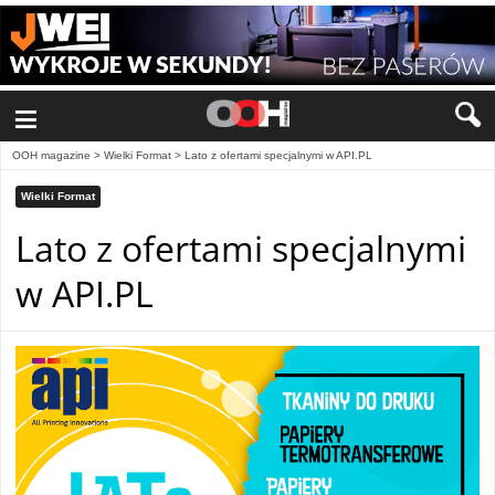
≡
OOH magazine
>
Wielki Format
>
Lato z ofertami specjalnymi w API.PL
Wielki Format
Lato z ofertami specjalnymi
w API.PL