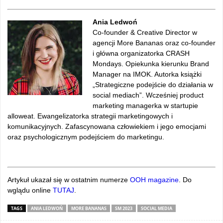
Ania Ledwoń
Co-founder & Creative Director w
agencji More Bananas oraz co-founder
i główna organizatorka CRASH
Mondays. Opiekunka kierunku Brand
Manager na IMOK. Autorka książki
„Strategiczne podejście do działania w
social mediach”. Wcześniej product
marketing managerka w startupie
alloweat. Ewangelizatorka strategii marketingowych i
komunikacyjnych. Zafascynowana człowiekiem i jego emocjami
oraz psychologicznym podejściem do marketingu.
Artykuł ukazał się w ostatnim numerze
OOH magazine
. Do
wglądu online
TUTAJ
.
TAGS
ANIA LEDWOŃ
MORE BANANAS
SM 2023
SOCIAL MEDIA