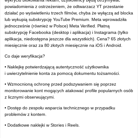
wykryciu blokowania reklam, użytkownicy będą otrzymywać
powiadomienia z ostrzeżeniem, że odtwarzacz YT przestanie
działać po wyświetleniu trzech filmów, chyba że wyłączą ad blocka
lub wykupią subskrypcję YouTube Premium. Meta wprowadziła
jednocześnie (również w Polsce) Meta Verified. Płatną
subskrypcję Facebooka (desktop i aplikacja) i Instagrama (tylko
aplikacja, niedostępna jeszcze dla wszystkich). Cena? 65 złotych
miesięcznie oraz za 80 złotych miesięcznie na iOS i Android.
Co daje weryfikacja?
• Naklejkę potwierdzającą autentyczność użytkownika
i uwierzytelnienie konta za pomocą dokumentu tożsamości.
• Wzmocnioną ochronę przed podszywaniem się poprzez
monitorowanie kont mogących atakować profile popularnych osób
z licznymi obserwującymi.
• Dostęp do zespołu wsparcia technicznego w przypadku
problemów z kontem.
• Dodatkowe naklejki w Stories i Reels.