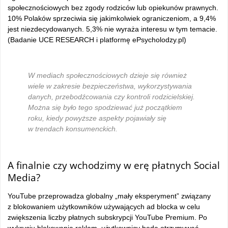
społecznościowych bez zgody rodziców lub opiekunów prawnych.
10% Polaków sprzeciwia się jakimkolwiek ograniczeniom, a 9,4%
jest niezdecydowanych. 5,3% nie wyraża interesu w tym temacie.
(Badanie UCE RESEARCH i platformę ePsycholodzy.pl)
W mediach społecznościowych dzieje się również
wiele w zakresie bezpieczeństwa, wykorzystywania
danych, przebodźcowania czy kontroli rodzicielskiej.
Można się było tego spodziewać już początkiem
roku, kiedy powyższe aspekty pojawiały się
w trendach konsumenckich.
A finalnie czy wchodzimy w erę płatnych Social
Media?
YouTube przeprowadza globalny „mały eksperyment” związany
z blokowaniem użytkowników używających ad blocka w celu
zwiększenia liczby płatnych subskrypcji YouTube Premium. Po