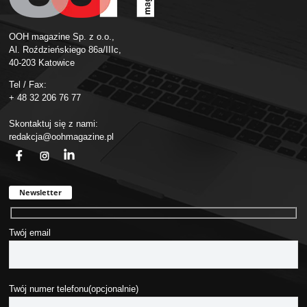
OOH magazine Sp. z o.o.,
Al. Roździeńskiego 86a/IIIc,
40-203 Katowice
Tel / Fax:
+ 48 32 206 76 77
Skontaktuj się z nami:
redakcja@oohmagazine.pl
fb
ins
in
Newsletter
Twój email
Twój numer telefonu(opcjonalnie)