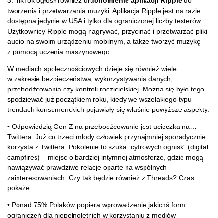
3. TikTok ogłosił również u
ruchomienie aplikacji Ripple
do
tworzenia i przetwarzania muzyki. Aplikacja Ripple jest na razie
dostępna jedynie w USA i tylko dla ograniczonej liczby testerów.
Użytkownicy Ripple mogą nagrywać, przycinać i przetwarzać pliki
audio na swoim urządzeniu mobilnym, a także tworzyć muzykę
z pomocą uczenia maszynowego.
W mediach społecznościowych dzieje się również wiele
w zakresie bezpieczeństwa, wykorzystywania danych,
przebodźcowania czy kontroli rodzicielskiej. Można się było tego
spodziewać już początkiem roku, kiedy we wszelakiego typu
trendach konsumenckich pojawiały się właśnie powyższe aspekty.
• Odpowiedzią Gen Z na przebodźcowanie jest ucieczka na…
Twittera. Już co trzeci młody człowiek przynajmniej sporadycznie
korzysta z Twittera. Pokolenie to szuka „cyfrowych ognisk” (digital
campfires) – miejsc o bardziej intymnej atmosferze, gdzie mogą
nawiązywać prawdziwe relacje oparte na wspólnych
zainteresowaniach. Czy tak będzie również z Threads? Czas
pokaże.
• Ponad 75% Polaków popiera wprowadzenie jakichś form
ograniczeń dla niepełnoletnich w korzystaniu z mediów