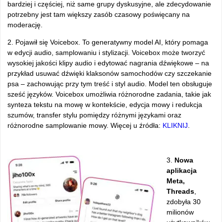
bardziej i częściej, niż same grupy dyskusyjne, ale zdecydowanie
potrzebny jest tam większy zasób czasowy poświęcany na
moderację.
2. Pojawił się Voicebox. To generatywny model AI, który pomaga
w edycji audio, samplowaniu i stylizacji. Voicebox może tworzyć
wysokiej jakości klipy audio i edytować nagrania dźwiękowe – na
przykład usuwać dźwięki klaksonów samochodów czy szczekanie
psa – zachowując przy tym treść i styl audio. Model ten obsługuje
sześć języków. Voicebox umożliwia różnorodne zadania, takie jak
synteza tekstu na mowę w kontekście, edycja mowy i redukcja
szumów, transfer stylu pomiędzy różnymi językami oraz
różnorodne samplowanie mowy. Więcej u źródła:
KLIKNIJ
.
3.
Nowa
aplikacja
Meta,
Threads
,
zdobyła 30
milionów