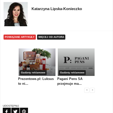
Katarzyna Lipska-Konieczko
POWIĄZANE ARTYKUŁY
WIĘCEJ OD AUTORA
Gadżety reklamowe
Gadżety reklamowe
Gadżety r
y
Prezentowe.pl: Luksus
Pagani Pens SA
Firma MID
pi...
to ni...
przejmuje ma...
komplek...
<
>
UDOSTĘPNIJ
FB
TW
PIN