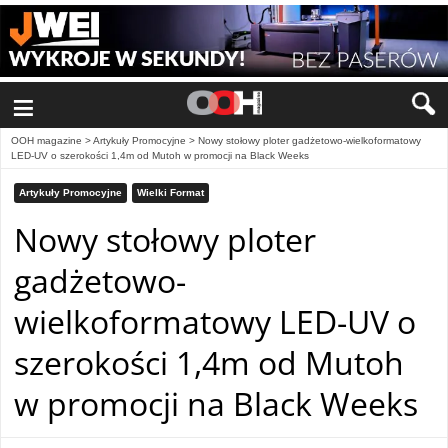
≡
OOH magazine
>
Artykuły Promocyjne
>
Nowy stołowy ploter gadżetowo-wielkoformatowy
LED-UV o szerokości 1,4m od Mutoh w promocji na Black Weeks
Artykuły Promocyjne
Wielki Format
Nowy stołowy ploter
gadżetowo-
wielkoformatowy LED-UV o
szerokości 1,4m od Mutoh
w promocji na Black Weeks