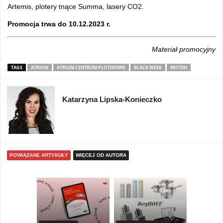
Artemis, plotery tnące Summa, lasery CO2.
Promocja trwa do 10.12.2023 r.
Materiał promocyjny
TAGS
ATRIUM
ATRIUM CENTRUM PLOTEROWE
BLACK WEEK
MUTOH
Katarzyna Lipska-Konieczko
POWIĄZANE ARTYKUŁY
WIĘCEJ OD AUTORA