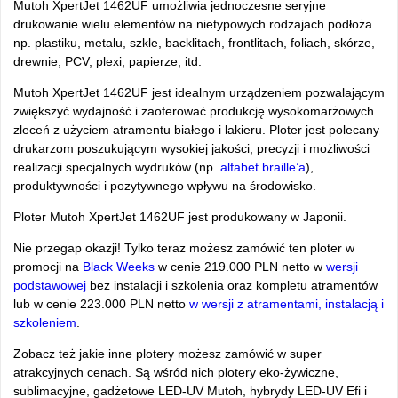
Mutoh XpertJet 1462UF umożliwia jednoczesne seryjne
drukowanie wielu elementów na nietypowych rodzajach podłoża
np. plastiku, metalu, szkle, backlitach, frontlitach, foliach, skórze,
drewnie, PCV, plexi, papierze, itd.
Mutoh XpertJet 1462UF jest idealnym urządzeniem pozwalającym
zwiększyć wydajność i zaoferować produkcję wysokomarżowych
zleceń z użyciem atramentu białego i lakieru. Ploter jest polecany
drukarzom poszukującym wysokiej jakości, precyzji i możliwości
realizacji specjalnych wydruków (np.
alfabet braille’a
),
produktywności i pozytywnego wpływu na środowisko.
Ploter Mutoh XpertJet 1462UF jest produkowany w Japonii.
Nie przegap okazji! Tylko teraz możesz zamówić ten ploter w
promocji na
Black Weeks
w cenie 219.000 PLN netto w
wersji
podstawowej
bez instalacji i szkolenia oraz kompletu atramentów
lub w cenie 223.000 PLN netto
w wersji z atramentami, instalacją i
szkoleniem
.
Zobacz też jakie inne plotery możesz zamówić w super
atrakcyjnych cenach. Są wśród nich plotery eko-żywiczne,
sublimacyjne, gadżetowe LED-UV Mutoh, hybrydy LED-UV Efi i