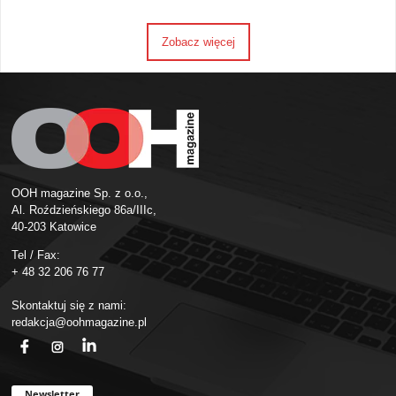
Zobacz więcej
OOH magazine Sp. z o.o.,
Al. Roździeńskiego 86a/IIIc,
40-203 Katowice
Tel / Fax:
+ 48 32 206 76 77
Skontaktuj się z nami:
redakcja@oohmagazine.pl
fb
ins
in
Newsletter