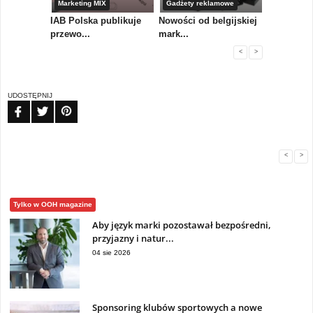
amowe
Marketing MIX
Gadżety reklamowe
Gadżety r
a w
IAB Polska publikuje
Nowości od belgijskiej
Prezentow
przewo...
mark...
to ni...
<
>
UDOSTĘPNIJ
FB
TW
PIN
<
>
Tylko w OOH magazine
Aby język marki pozostawał bezpośredni,
przyjazny i natur...
04 sie 2026
Sponsoring klubów sportowych a nowe