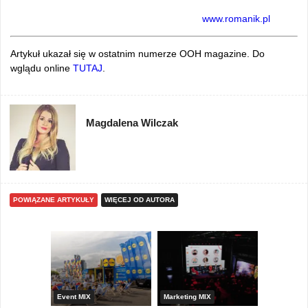
www.romanik.pl
Artykuł ukazał się w ostatnim numerze OOH magazine. Do
wglądu online
TUTAJ
.
Magdalena Wilczak
POWIĄZANE ARTYKUŁY
WIĘCEJ OD AUTORA
yny
Event MIX
Marketing MIX
Festiwal M