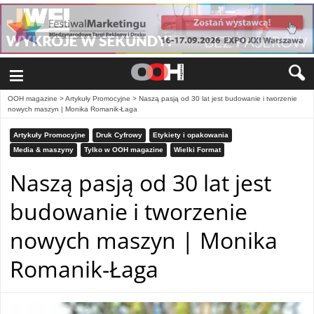
≡
OOH magazine
>
Artykuły Promocyjne
>
Naszą pasją od 30 lat jest budowanie i tworzenie
nowych maszyn | Monika Romanik-Łaga
Artykuły Promocyjne
Druk Cyfrowy
Etykiety i opakowania
Media & maszyny
Tylko w OOH magazine
Wielki Format
Naszą pasją od 30 lat jest
budowanie i tworzenie
nowych maszyn | Monika
Romanik-Łaga