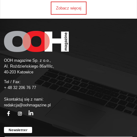
Zobacz więcej
OOH magazine Sp. z o.o.,
Al. Roździeńskiego 86a/IIIc,
40-203 Katowice
Tel / Fax:
+ 48 32 206 76 77
Skontaktuj się z nami:
redakcja@oohmagazine.pl
fb
ins
in
Newsletter