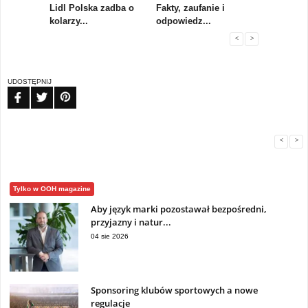
rum
Lidl Polska zadba o
Fakty, zaufanie i
Paweł Tka
..
kolarzy...
odpowiedz...
...
<
>
UDOSTĘPNIJ
FB
TW
PIN
<
>
Tylko w OOH magazine
Aby język marki pozostawał bezpośredni,
przyjazny i natur...
04 sie 2026
Sponsoring klubów sportowych a nowe
regulacje