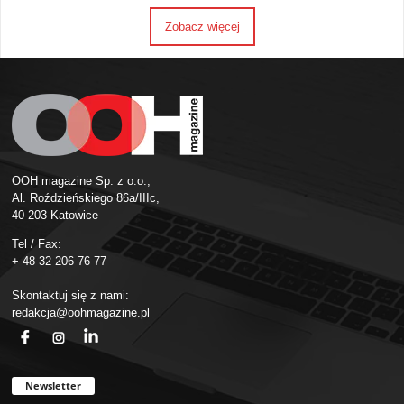
Zobacz więcej
OOH magazine Sp. z o.o.,
Al. Roździeńskiego 86a/IIIc,
40-203 Katowice
Tel / Fax:
+ 48 32 206 76 77
Skontaktuj się z nami:
redakcja@oohmagazine.pl
fb
ins
in
Newsletter