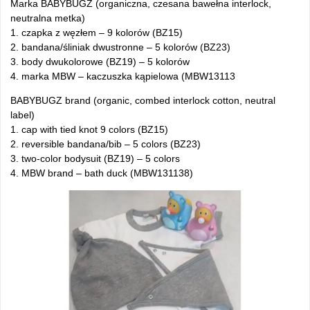
Marka BABYBUGZ (organiczna, czesana bawełna interlock,
neutralna metka)
1. czapka z węzłem – 9 kolorów (BZ15)
2. bandana/śliniak dwustronne – 5 kolorów (BZ23)
3. body dwukolorowe (BZ19) – 5 kolorów
4. marka MBW – kaczuszka kąpielowa (MBW13113
BABYBUGZ brand (organic, combed interlock cotton, neutral
label)
1. cap with tied knot 9 colors (BZ15)
2. reversible bandana/bib – 5 colors (BZ23)
3. two-color bodysuit (BZ19) – 5 colors
4. MBW brand – bath duck (MBW131138)