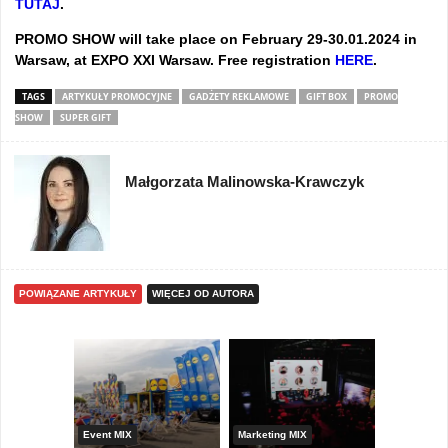
TUTAJ
.
PROMO SHOW will take place on February 29-30.01.2024 in
Warsaw, at EXPO XXI Warsaw. Free registration
HERE
.
TAGS
ARTYKUŁY PROMOCYJNE
GADŻETY REKLAMOWE
GIFT BOX
PROMO
SHOW
SUPER GIFT
Małgorzata Malinowska-Krawczyk
POWIĄZANE ARTYKUŁY
WIĘCEJ OD AUTORA
yny
Event MIX
Marketing MIX
Festiwal M