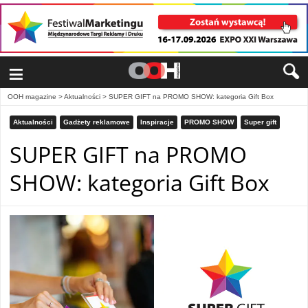
≡
OOH magazine
>
Aktualności
>
SUPER GIFT na PROMO SHOW: kategoria Gift Box
Aktualności
Gadżety reklamowe
Inspiracje
PROMO SHOW
Super gift
SUPER GIFT na PROMO
SHOW: kategoria Gift Box