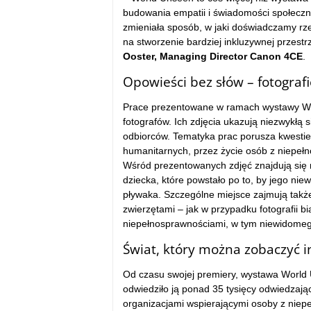
budowania empatii i świadomości społeczne
zmieniała sposób, w jaki doświadczamy rze
na stworzenie bardziej inkluzywnej przestr
Ooster, Managing Director Canon 4CE
.
Opowieści bez słów – fotografi
Prace prezentowane w ramach wystawy Wo
fotografów. Ich zdjęcia ukazują niezwykłą s
odbiorców. Tematyka prac porusza kwestie
humanitarnych, przez życie osób z niepełn
Wśród prezentowanych zdjęć znajdują się 
dziecka, które powstało po to, by jego ni
pływaka. Szczególne miejsce zajmują także
zwierzętami – jak w przypadku fotografii bi
niepełnosprawnościami, w tym niewidomego
Świat, który można zobaczyć i
Od czasu swojej premiery, wystawa World 
odwiedziło ją ponad 35 tysięcy odwiedzaj
organizacjami wspierającymi osoby z niep