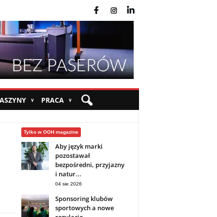
fb
ins
yt
MASZYNY
PRACA
∨
∨
Tylko w OOH magazine
Aby język marki
pozostawał
bezpośredni, przyjazny
i natur...
04 sie 2026
Sponsoring klubów
sportowych a nowe