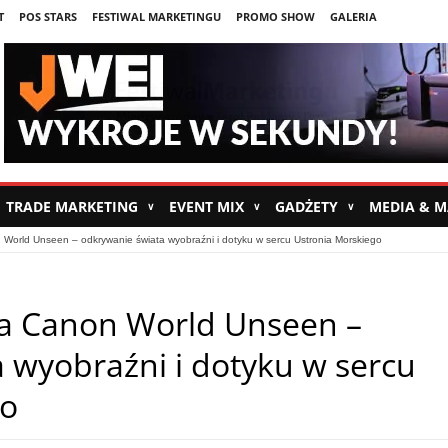
T
POS STARS
FESTIWAL MARKETINGU
PROMO SHOW
GALERIA
TRADE MARKETING
EVENT MIX
GADŻETY
MEDIA & 
∨
∨
∨
World Unseen – odkrywanie świata wyobraźni i dotyku w sercu Ustronia Morskiego
a Canon World Unseen –
 wyobraźni i dotyku w sercu
go