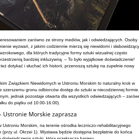
eresowaniem zarówno ze strony mediów, jak i odwiedzających. Osoby 
enie wyzwań, z jakimi codziennie mierzą się niewidomi i słabowidzący
wzrokowego, dla których tradycyjne formy sztuki wizualnej często
przestrzenią bardziej inkluzywną. – To było wyjątkowe doświadczenie!
też dotykać i słuchać ich historii, przenoszą sztukę na zupełnie nowy
skim Związkiem Niewidomych w Ustroniu Morskim to naturalny krok w
cze szerszemu gronu odbiorców dostęp do sztuki w niecodziennej formie
jnym, jednak pozostaje otwarta dla wszystkich odwiedzających – zarów
ałku do piątku od 10:00-16:00).
 Ustronie Morskie zaprasza
Ustroniu Morskim, na terenie ośrodka leczniczo-rehabilitacyjnego
 (przy ul. Okrzei 1). Wystawa będzie dostępna bezpłatnie do końca
o doświadczenia sztuki, która przekracza bariery.