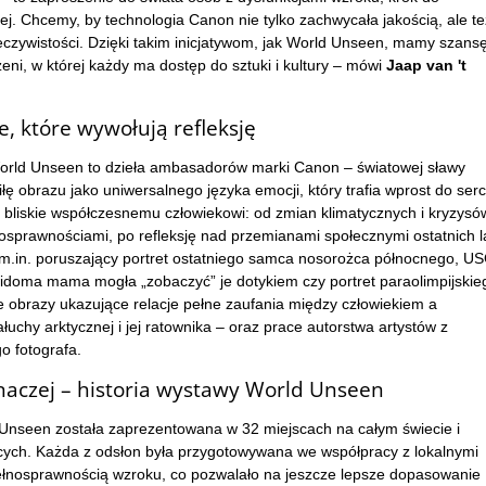
j. Chcemy, by technologia Canon nie tylko zachwycała jakością, ale te
czywistości. Dzięki takim inicjatywom, jak World Unseen, mamy szans
zeni, w której każdy ma dostęp do sztuki i kultury – mówi
Jaap van 't
e, które wywołują refleksję
rld Unseen to dzieła ambasadorów marki Canon – światowej sławy
iłę obrazu jako uniwersalnego języka emocji, który trafia wprost do serc
 bliskie współczesnemu człowiekowi: od zmian klimatycznych i kryzysó
osprawnościami, po refleksję nad przemianami społecznymi ostatnich la
m.in. poruszający portret ostatniego samca nosorożca północnego, U
ewidoma mama mogła „zobaczyć” je dotykiem czy portret paraolimpijskie
 obrazy ukazujące relacje pełne zaufania między człowiekiem a
ałuchy arktycznej i jej ratownika – oraz prace autorstwa artystów z
 fotografa.
naczej – historia wystawy World Unseen
Unseen została zaprezentowana w 32 miejscach na całym świecie i
ących. Każda z odsłon była przygotowywana we współpracy z lokalnymi
ełnosprawnością wzroku, co pozwalało na jeszcze lepsze dopasowanie