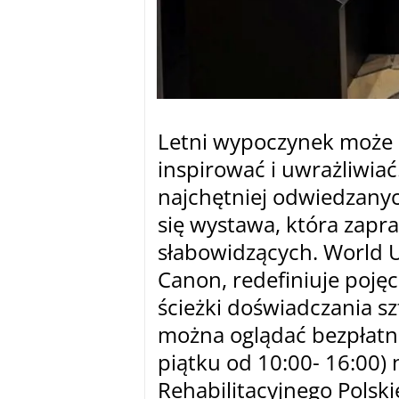
Letni wypoczynek może n
inspirować i uwrażliwia
najchętniej odwiedzanyc
się wystawa, która zapr
słabowidzących. World U
Canon, redefiniuje pojęc
ścieżki doświadczania s
można oglądać bezpłatni
piątku od 10:00- 16:00) 
Rehabilitacyjnego Polsk