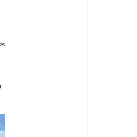
tów
d