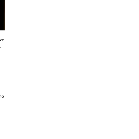
ze
.
.
no