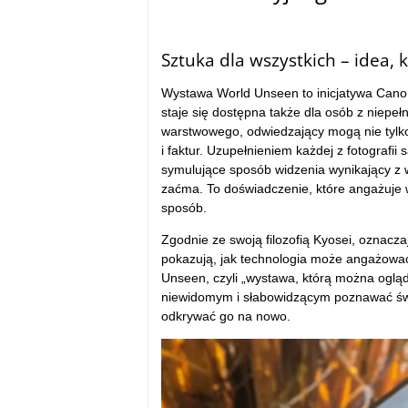
tam
Sztuka dla wszystkich – idea, k
Wystawa World Unseen to inicjatywa Canon 
staje się dostępna także dla osób z niep
warstwowego, odwiedzający mogą nie tylko
i faktur. Uzupełnieniem każdej z fotografii 
symulujące sposób widzenia wynikający z w
zaćma. To doświadczenie, które angażuje 
sposób.
Zgodnie ze swoją filozofią Kyosei, oznacza
pokazują, jak technologia może angażowa
Unseen, czyli „wystawa, którą można oglą
niewidomym i słabowidzącym poznawać świ
odkrywać go na nowo.