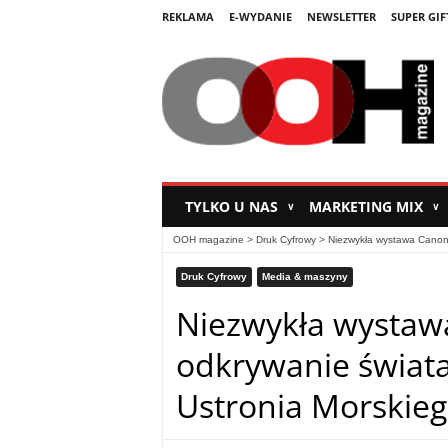
REKLAMA
E-WYDANIE
NEWSLETTER
SUPER GIF
TYLKO U NAS
MARKETING MIX
∨
∨
OOH magazine
>
Druk Cyfrowy
>
Niezwykła wystawa Canon 
Druk Cyfrowy
Media & maszyny
Niezwykła wystaw
odkrywanie świata
Ustronia Morskie