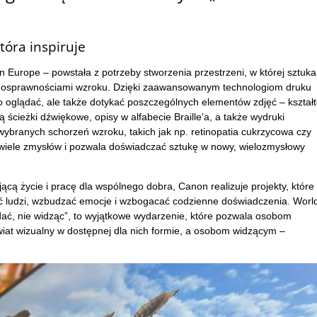
tóra inspiruje
Europe – powstała z potrzeby stworzenia przestrzeni, w której sztuka
ełnosprawnościami wzroku. Dzięki zaawansowanym technologiom druku
 oglądać, ale także dotykać poszczególnych elementów zdjęć – kształ
są ścieżki dźwiękowe, opisy w alfabecie Braille’a, a także wydruki
ybranych schorzeń wzroku, takich jak np. retinopatia cukrzycowa czy
wiele zmysłów i pozwala doświadczać sztukę w nowy, wielozmysłowy
jącą życie i pracę dla wspólnego dobra, Canon realizuje projekty, które
ć ludzi, wzbudzać emocje i wzbogacać codzienne doświadczenia. Worl
dać, nie widząc”, to wyjątkowe wydarzenie, które pozwala osobom
at wizualny w dostępnej dla nich formie, a osobom widzącym –