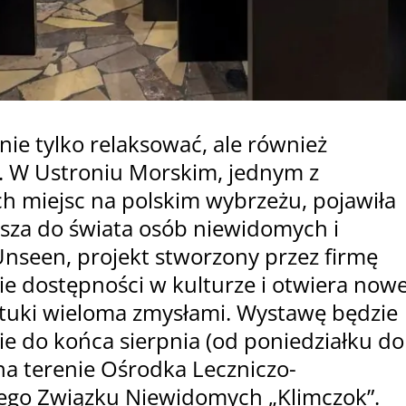
ie tylko relaksować, ale również
ć. W Ustroniu Morskim, jednym z
h miejsc na polskim wybrzeżu, pojawiła
asza do świata osób niewidomych i
nseen, projekt stworzony przez firmę
ie dostępności w kulturze i otwiera now
ztuki wieloma zmysłami. Wystawę będzie
e do końca sierpnia (od poniedziałku do
na terenie Ośrodka Leczniczo-
iego Związku Niewidomych „Klimczok”.