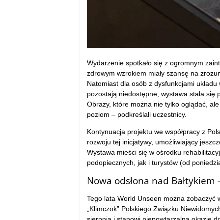
Wydarzenie spotkało się z ogromnym zaint
zdrowym wzrokiem miały szansę na zrozumi
Natomiast dla osób z dysfunkcjami układu 
pozostają niedostępne, wystawa stała się 
Obrazy, które można nie tylko oglądać, ale 
poziom – podkreślali uczestnicy.
Kontynuacja projektu we współpracy z Pol
rozwoju tej inicjatywy, umożliwiający jesz
Wystawa mieści się w ośrodku rehabilitacy
podopiecznych, jak i turystów (od poniedzi
Nowa odsłona nad Bałtykiem –
Tego lata World Unseen można zobaczyć w 
„Klimczok” Polskiego Związku Niewidomych
sierpnia i stanowi niepowtarzalną okazję d