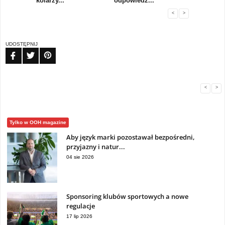
..
kolarzy...
odpowiedz...
...
<
>
UDOSTĘPNIJ
FB
TW
PIN
<
>
Tylko w OOH magazine
Aby język marki pozostawał bezpośredni,
przyjazny i natur...
04 sie 2026
Sponsoring klubów sportowych a nowe
regulacje
17 lip 2026