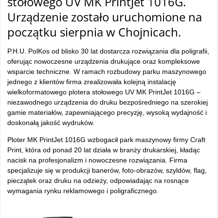
stołowego UV MK PrintJet 1016G.
Urządzenie zostało uruchomione na
początku sierpnia w Chojnicach.
P.H.U. PolKos od blisko 30 lat dostarcza rozwiązania dla poligrafii,
oferując nowoczesne urządzenia drukujące oraz kompleksowe
wsparcie techniczne. W ramach rozbudowy parku maszynowego
jednego z klient
ów firma zrealizowa
ła kolejną instalację
wielkoformatowego plotera stołowego UV MK PrintJet 1016G
–
niezawodnego urz
ądzenia do druku bezpośredniego na szerokiej
gamie materiał
ów, zapewniaj
ącego precyzję, wysoką wydajność i
doskonałą jakość wydruk
ów.
Ploter MK PrintJet 1016G wzbogaci
ł park maszynowy firmy Craft
Print, kt
óra od ponad 20 lat dzia
ła w branży drukarskiej, kładąc
nacisk na profesjonalizm i nowoczesne rozwiązania. Firma
specjalizuje się w produkcji baner
ów, foto-obrazów, szyldów, flag,
piecz
ątek oraz druku na odzieży, odpowiadając na rosnące
wymagania rynku reklamowego i poligraficznego.