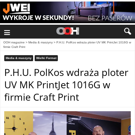
≡
OOH magazine
>
Media & maszyny
>
P.H.U. PolKos wdraża ploter UV MK PrintJet 1016G w
firmie Craft Print
Media & maszyny
Wielki Format
P.H.U. PolKos wdraża ploter
UV MK PrintJet 1016G w
firmie Craft Print