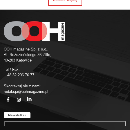
OOH magazine Sp. z o.o.,
Al. Roździeńskiego 86a/IIIc,
40-203 Katowice
Tel / Fax:
+ 48 32 206 76 77
Skontaktuj się z nami:
redakcja@oohmagazine.pl
fb
ins
in
Newsletter