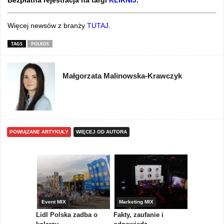
Więcej newsów z branży
TUTAJ
.
TAGS
POLKOS
Małgorzata Malinowska-Krawczyk
POWIĄZANE ARTYKUŁY
WIĘCEJ OD AUTORA
yny
Event MIX
Marketing MIX
Festiwal M
rum
Lidl Polska zadba o
Fakty, zaufanie i
Paweł Tka