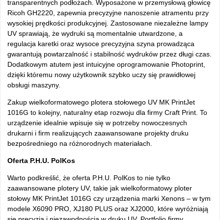
transparentnych podłożach. Wyposażone w przemysłową głowicę
Ricoh GH2220, zapewnia precyzyjne nanoszenie atramentu przy
wysokiej prędkości produkcyjnej. Zastosowane niezależne lampy
UV sprawiają, że wydruki są momentalnie utwardzone, a
regulacja karetki oraz wysoce precyzyjna szyna prowadząca
gwarantują powtarzalność i stabilność wydruk
ów przez d
ługi czas.
Dodatkowym atutem jest intuicyjne oprogramowanie Photoprint,
dzięki kt
óremu nowy u
żytkownik szybko uczy się prawidłowej
obsługi maszyny.
Zakup wielkoformatowego plotera stołowego UV MK PrintJet
1016G to kolejny, naturalny etap rozwoju dla firmy Craft Print. To
urządzenie idealnie wpisuje się w potrzeby nowoczesnych
drukarni i firm realizujących zaawansowane projekty druku
bezpośredniego na r
ó
żnorodnych materiałach.
Oferta P.H.U. PolKos
Warto podkre
ślić, że oferta P.H.U. PolKos to nie tylko
zaawansowane plotery UV, takie jak wielkoformatowy ploter
stołowy MK PrintJet 1016G czy urządzenia marki Xenons
– w tym
modele X6090 PRO, XJ180 PLUS oraz XJ2000, kt
óre wyró
żniają
się precyzją i niezawodnością w druku UV. Portfolio firmy