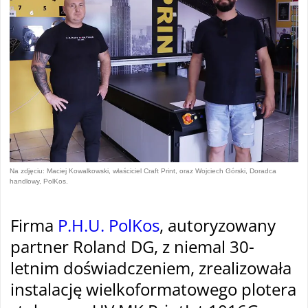
Na zdjęciu: Maciej Kowalkowski, właściciel Craft Print, oraz Wojciech Górski, Doradca
handlowy, PolKos.
Firma
P.H.U. PolKos
, autoryzowany
partner Roland DG, z niemal 30-
letnim do
świadczeniem, zrealizowała
instalację wielkoformatowego plotera