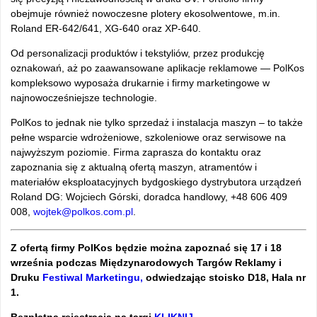
obejmuje r
ównie
ż nowoczesne plotery ekosolwentowe, m.in.
Roland ER-642/641, XG-640 oraz XP-640.
Od personalizacji produkt
ów i tekstyliów, przez produkcj
ę
oznakowań, aż po zaawansowane aplikacje reklamowe
— PolKos
kompleksowo wyposa
ża drukarnie i firmy marketingowe w
najnowocześniejsze technologie.
PolKos to jednak nie tylko sprzedaż i instalacja maszyn
– to tak
że
pełne wsparcie wdrożeniowe, szkoleniowe oraz serwisowe na
najwyższym poziomie. Firma zaprasza do kontaktu oraz
zapoznania się z aktualną ofertą maszyn, atrament
ów i
materia
ł
ów eksploatacyjnych bydgoskiego dystrybutora urz
ądzeń
Roland DG:
Wojciech G
órski, doradca handlowy,
+48 606 409
008,
wojtek@polkos.com.pl
.
Z ofertą firmy PolKos będzie można zapoznać się 17 i 18
września podczas Międzynarodowych Targów Reklamy i
Druku
Festiwal Marketingu,
odwiedzając stoisko D18, Hala nr
1.
Bezpłatna rejestracja na targi
KLIKNIJ
.