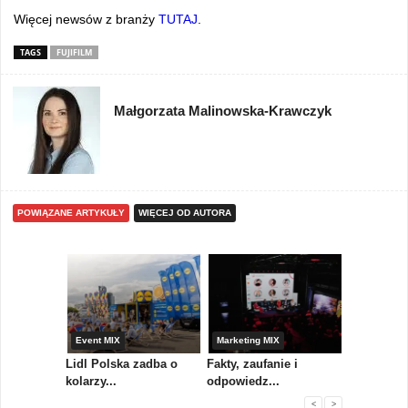
Więcej newsów z branży
TUTAJ
.
TAGS
FUJIFILM
Małgorzata Malinowska-Krawczyk
POWIĄZANE ARTYKUŁY
WIĘCEJ OD AUTORA
yny
Event MIX
Marketing MIX
Festiwal M
rum
Lidl Polska zadba o
Fakty, zaufanie i
Paweł Tka
..
kolarzy...
odpowiedz...
...
<
>