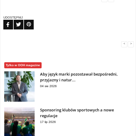
UDOSTĘPNIJ
FB
TW
PIN
<
>
Tylko w OOH magazine
Aby język marki pozostawał bezpośredni,
przyjazny i natur...
04 sie 2026
Sponsoring klubów sportowych a nowe
regulacje
17 lip 2026