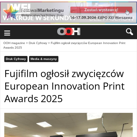
≡
OOH magazine
>
Druk Cyfrowy
>
Fujifilm ogłosił zwycięzców European Innovation Print
Awards 2025
Druk Cyfrowy
Media & maszyny
Fujifilm ogłosił zwycięzców
European Innovation Print
Awards 2025