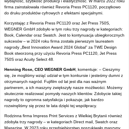
wydajność, szybkość produkcji i elastyczność. W marcu 2022 roku
firma zainstalowała również Revoria Press PC1120, początkowo
do druku produktów cyfrowych z efektami specjalnymi.
Korzystając z Revoria Press PC1120 oraz Jet Press 750S,
WEGNER GmbH zdobyło w tym roku trzy nagrody w kategoriach:
Book, Calendar oraz Swatch. Jest to kontynuacja ubiegłorocznych
sukcesów – w 2024 roku firma została pierwszym laureatem
nagrody „Best Innovation Award 2024 Global” za TWE Design
Book stworzoną przy użyciu Revoria Press PC1120, Jet Press
750S oraz Acuity Select 48.
Henning Rose, CEO WEGNER GmbH
, komentuje: – Cieszymy
się, że mogliśmy wziąć udział w tym konkursie i jesteśmy dumni z
otrzymanych nagród. Fujifilm od lat jest dla nas ważnym
partnerem, a ich maszyny zwiększyły nasze możliwości. Możemy
skutecznie realizować pomysły naszych klientów. Zdobycie takiej
nagrody to ogromna satysfakcja i pokazuje, jak bardzo
rozwinęliśmy się przez te lata dzięki tej współpracy.
Rodzinna firma Impress Print Services z Wielkiej Brytanii również
zdobyła trzy nagrody – w kategoriach Direct mail, Swatch oraz
Magazine. W 2023 roku przedsiębiorstwo poszukiwało maszyny,