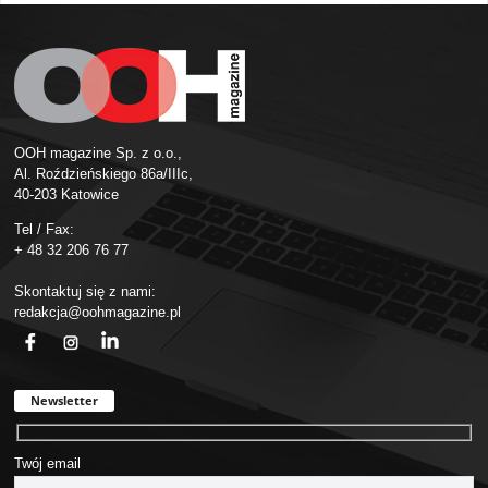
OOH magazine Sp. z o.o.,
Al. Roździeńskiego 86a/IIIc,
40-203 Katowice
Tel / Fax:
+ 48 32 206 76 77
Skontaktuj się z nami:
redakcja@oohmagazine.pl
fb
ins
in
Newsletter
Twój email