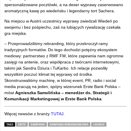
spersonalizowane pocztówki, a na deser wyprawy zaserwowano
aromatyczną kawę po wiedeńsku i legendarny tort Sachera.
Na miejscu w Austrii uczestnicy wyprawy zwiedzali Wiedeń po
swojemu i bez pośpiechu, zaś na lubiących rywalizację czekała
gra miejska.
– Przeprowadziliśmy rebranding, który przekroczył ramy
tradycyjnych formatów. Do tego dochodzi potężny ekosystem
mediowy: partnerstwo z RMF FM, które zapewnia nam ogromne
zasięgi na antenie, oraz współpraca z twórcami internetowymi,
takimi jak Sandra Dziura i TuKarbo. Ich relacje pozwoliły
wszystkim poczuć klimat tej wyprawy od środka.
Skonstruowaliśmy machinę, w której event, PR, radio i social
media pracują na jeden, spójny wizerunek Erste Bank Polska –
mówi
Agnieszka Samolińska – menedżer ds. Strategii i
Komunikacji Marketingowej w Erste Bank Polska
.
Więcej newsów z branży
TUTAJ
.
TAGS
ERSTE
KAMPANIA
KAMPANIA REBRANDINGOWA
LAUNCH