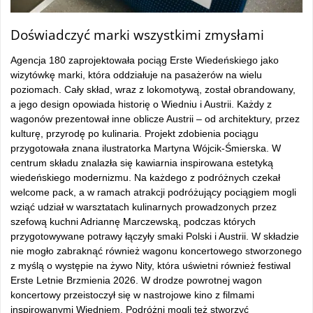
Doświadczyć marki wszystkimi zmysłami
Agencja 180 zaprojektowała pociąg Erste Wiedeńskiego jako
wizytówkę marki, która oddziałuje na pasażerów na wielu
poziomach. Cały skład, wraz z lokomotywą, został obrandowany,
a jego design opowiada historię o Wiedniu i Austrii. Każdy z
wagonów prezentował inne oblicze Austrii – od architektury, przez
kulturę, przyrodę po kulinaria. Projekt zdobienia pociągu
przygotowała znana ilustratorka Martyna Wójcik-Śmierska. W
centrum składu znalazła się kawiarnia inspirowana estetyką
wiedeńskiego modernizmu. Na każdego z podróżnych czekał
welcome pack, a w ramach atrakcji podróżujący pociągiem mogli
wziąć udział w warsztatach kulinarnych prowadzonych przez
szefową kuchni Adriannę Marczewską, podczas których
przygotowywane potrawy łączyły smaki Polski i Austrii. W składzie
nie mogło zabraknąć również wagonu koncertowego stworzonego
z myślą o występie na żywo Nity, która uświetni również festiwal
Erste Letnie Brzmienia 2026. W drodze powrotnej wagon
koncertowy przeistoczył się w nastrojowe kino z filmami
inspirowanymi Wiedniem. Podróżni mogli też stworzyć