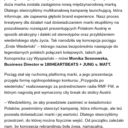
duża marka została zastąpiona nową międzynarodową marką.
Dlatego stworzyliśmy multikanałową kampanię launchującą, która
informuje, ale zapewnia głęboki brand experience. Nasz proces
kreatywny dla działań nad doświadczaniem marki skupiliśmy na
poszukiwaniu rozwiązań prezentujących Polakom Austrię w
sposób atrakcyjny i daleki od stereotypów oraz przybliżeniem
wiedeńskiego stylu życia. Tak narodziła się koncepcja pociągu
„Erste Wiedeński” – którego nazwa bezpośrednio nawiązuje do
legendarnych polskich połączeń kolejowych, takich jak
Konopnicka czy Wyspiański – mówi
Monika Sosnowska,
Business Director w 180HEARTBEATS + JUNG v. MATT.
Pociąg stał się ruchomą platformą marki, a jego prezentacja
przyjęła formę ogólnopolskiego konkursu „Przygoda po
wiedeńsku” realizowanego za pośrednictwem radia RMF FM, w
którym nagrodą jest wymarzony city break do stolicy Austrii.
– Wiedzieliśmy, że aby prawdziwie zaistnieć w świadomości
Polaków, powinniśmy stworzyć kampanię, która informuje, ale też
pozwala doświadczać marki i jej wartości. Dlatego stworzyliśmy
przestrzeń, do której można fizycznie wejść. Od początku zależało
nam, by koncepcja rebrandingu była żywa, namacalna,