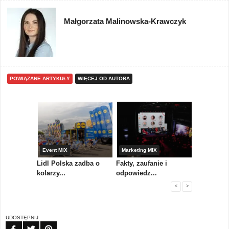
Małgorzata Malinowska-Krawczyk
POWIĄZANE ARTYKUŁY
WIĘCEJ OD AUTORA
yny
Event MIX
Marketing MIX
Festiwal M
rum
Lidl Polska zadba o
Fakty, zaufanie i
Paweł Tka
..
kolarzy...
odpowiedz...
...
<
>
UDOSTĘPNIJ
FB
TW
PIN