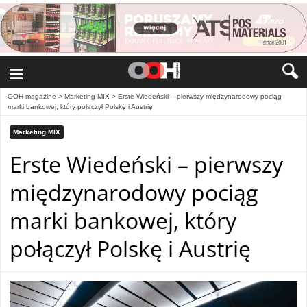
≡
OOH magazine
>
Marketing MIX
>
Erste Wiedeński – pierwszy międzynarodowy pociąg
marki bankowej, który połączył Polskę i Austrię
Marketing MIX
Erste Wiedeński – pierwszy
międzynarodowy pociąg
marki bankowej, który
połączył Polskę i Austrię