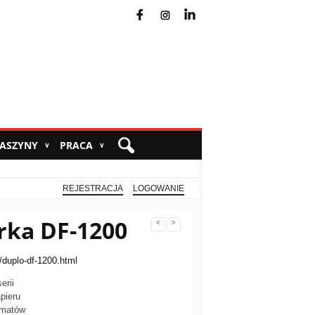
fb
ins
yt
MASZYNY
PRACA
∨
∨
REJESTRACJA
LOGOWANIE
rka DF-1200
<
>
ka/duplo-df-1200.html
erii
pieru
rmatów