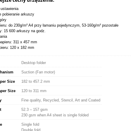
jsze cechy urządzenia:
ustawienia
 pobieranie arkuszy
góry
ieru: do 230g/m² A4 przy łamaniu pojedynczym, 53-160g/m² pozostałe
y: 15 600 arkuszy na godz.
ania
papieru: 311 x 457 mm
pieru: 120 x 182 mm
Desktop folder
chanism
Suction (Fan motor)
er Size
182 to 457.2 mm
per Size
120 to 311 mm
y
Fine quality, Recycled, Stencil, Art and Coated
t
52.3 – 157 gsm
230 gsm when A4 sheet is single folded
e
Single fold
Double fold