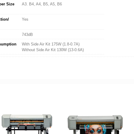
per Size
A3. B4, A4, B5, A5, B6
tion/
Yes
743dB
sumption
With Side Air Kit 175W (1.8-0.7A)
Without Side Air Kit 130W (13-0.6A)