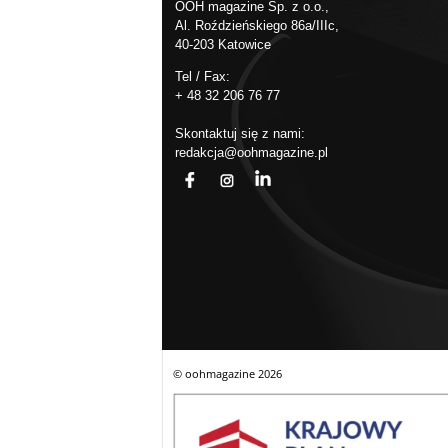
OOH magazine Sp. z o.o.,
Al. Roździeńskiego 86a/IIIc,
40-203 Katowice
Tel / Fax:
+ 48 32 206 76 77
Skontaktuj się z nami:
redakcja@oohmagazine.pl
fb
ins
in
© oohmagazine
2026