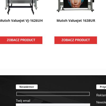
Mutoh ValueJet VJ-1626UH
Mutoh ValueJet 1638UR
ZOBACZ PRODUCT
ZOBACZ PRODUCT
Newsletter
Przy
Rekla
Twój email
Newsle