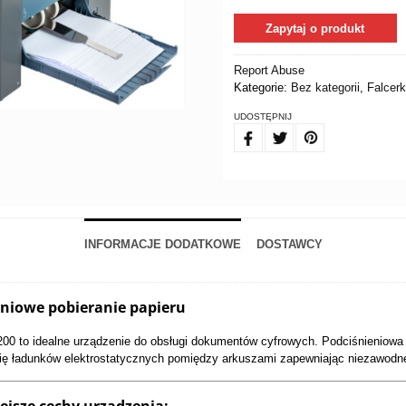
Zapytaj o produkt
Report Abuse
Kategorie:
Bez kategorii
,
Falcerk
UDOSTĘPNIJ
FB
TW
PIN
INFORMACJE DODATKOWE
DOSTAWCY
eniowe pobieranie papieru
00 to idealne urządzenie do obsługi dokumentów cyfrowych. Podciśnieniowa 
ię ładunków elektrostatycznych pomiędzy arkuszami zapewniając niezawodne