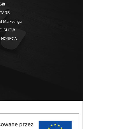
Gift
STARS
al Marketingu
O SHOW
kt HORECA