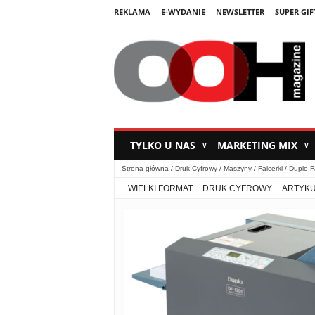
REKLAMA
E-WYDANIE
NEWSLETTER
SUPER GIF
TYLKO U NAS
MARKETING MIX
∨
∨
Strona główna
/
Druk Cyfrowy
/
Maszyny
/
Falcerki
/ Duplo F
WIELKI FORMAT
DRUK CYFROWY
ARTYK