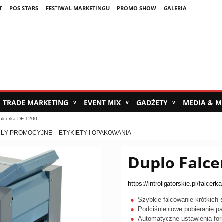
T
POS STARS
FESTIWAL MARKETINGU
PROMO SHOW
GALERIA
TRADE MARKETING
EVENT MIX
GADŻETY
MEDIA & 
∨
∨
∨
alcerka DF-1200
UŁY PROMOCYJNE
ETYKIETY I OPAKOWANIA
Duplo Falce
https://introligatorskie.pl/falcer
Szybkie falcowanie krótkich s
Podciśnieniowe pobieranie pa
Automatyczne ustawienia fo