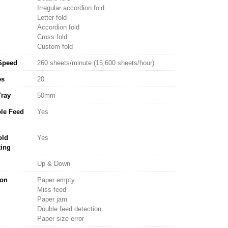
Irregular accordion fold
Letter fold
Accordion fold
Cross fold
Custom fold
Speed
260 sheets/minute (15,600 sheets/hour)
es
20
Tray
50mm
ble Feed
Yes
old
Yes
ting
Up & Down
ion
Paper empty
Miss-feed
Paper jam
Double feed detection
Paper size error