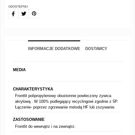
UDOSTĘPNIJ
FB
TW
PIN
INFORMACJE DODATKOWE
DOSTAWCY
MEDIA
CHARAKTERYSTYKA
Frontlit polipropylenowy obustonnie powleczony żywica
akrylową . W 100% podlegający recyclingowi zgodnie z 5P.
Łączenie- poprzez zgrzewanie metodą HF lub zszywanie.
ZASTOSOWANIE
Frontlit do wewnątrz i na zewnątrz.