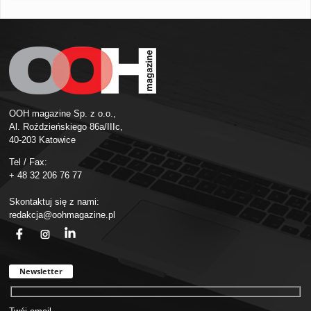
OOH magazine Sp. z o.o.,
Al. Roździeńskiego 86a/IIIc,
40-203 Katowice
Tel / Fax:
+ 48 32 206 76 77
Skontaktuj się z nami:
redakcja@oohmagazine.pl
fb
ins
in
Newsletter