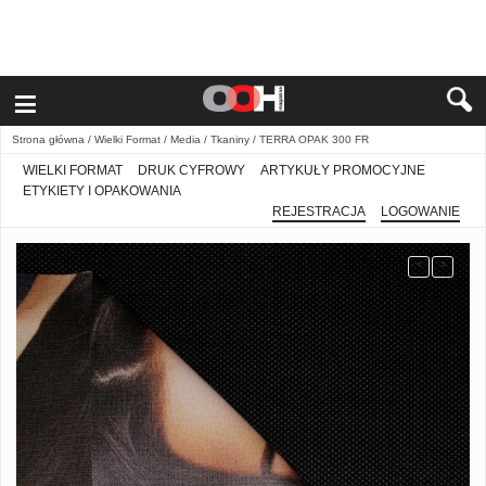
≡
Strona główna
/
Wielki Format
/
Media
/
Tkaniny
/ TERRA OPAK 300 FR
WIELKI FORMAT
DRUK CYFROWY
ARTYKUŁY PROMOCYJNE
ETYKIETY I OPAKOWANIA
REJESTRACJA
LOGOWANIE
<
>