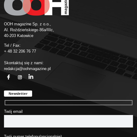
OOH magazine Sp. z o.o.,
Al. Roździeńskiego 86a/IIIc,
40-203 Katowice
Tel / Fax:
+ 48 32 206 76 77
Skontaktuj się z nami:
redakcja@oohmagazine.pl
fb
ins
in
Newsletter
Twój email
Twój numer telefonu(opcjonalnie)