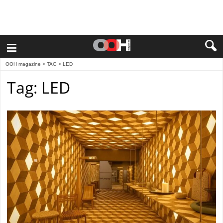
≡
OOH magazine
> TAG > LED
Tag: LED