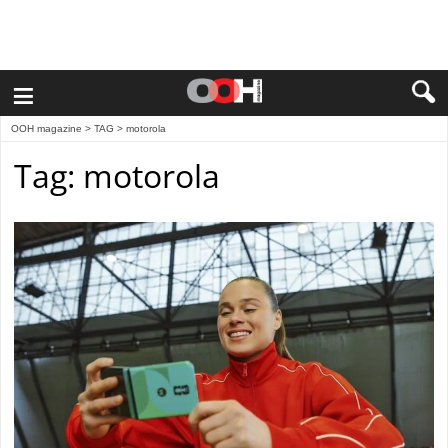
≡
OOH magazine
> TAG > motorola
Tag: motorola