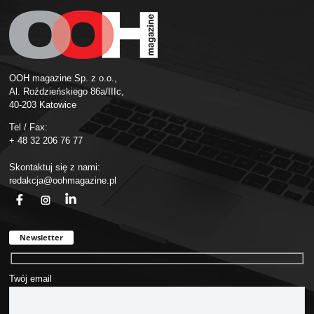
OOH magazine Sp. z o.o.,
Al. Roździeńskiego 86a/IIIc,
40-203 Katowice
Tel / Fax:
+ 48 32 206 76 77
Skontaktuj się z nami:
redakcja@oohmagazine.pl
fb
ins
in
Newsletter
Twój email