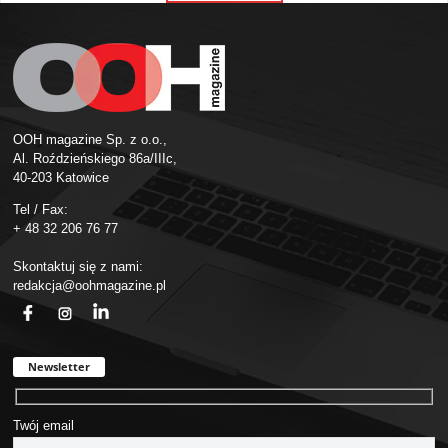
OOH magazine Sp. z o.o.,
Al. Roździeńskiego 86a/IIIc,
40-203 Katowice
Tel / Fax:
+ 48 32 206 76 77
Skontaktuj się z nami:
redakcja@oohmagazine.pl
fb
ins
in
Newsletter
Twój email