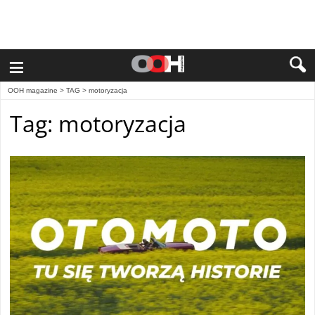
≡
OOH magazine
> TAG > motoryzacja
Tag: motoryzacja