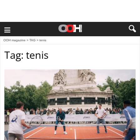
≡
OOH magazine
> TAG > tenis
Tag: tenis