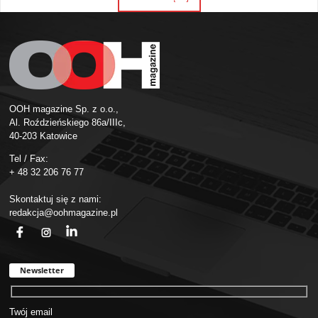
OOH magazine Sp. z o.o.,
Al. Roździeńskiego 86a/IIIc,
40-203 Katowice
Tel / Fax:
+ 48 32 206 76 77
Skontaktuj się z nami:
redakcja@oohmagazine.pl
fb
ins
in
Newsletter
Twój email