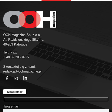
OOH magazine Sp. z o.o.,
Al. Roździeńskiego 86a/IIIc,
40-203 Katowice
Tel / Fax:
+ 48 32 206 76 77
Skontaktuj się z nami:
redakcja@oohmagazine.pl
fb
ins
in
Newsletter
Twój email