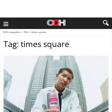
≡
OOH magazine
> TAG > times square
Tag: times square