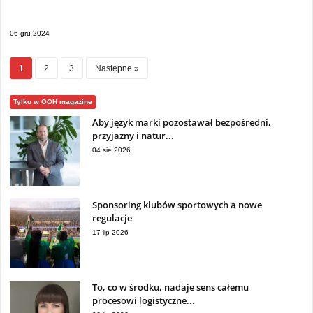
06 gru 2024
1
2
3
Następne »
Tylko w OOH magazine
Aby język marki pozostawał bezpośredni,
przyjazny i natur...
04 sie 2026
Sponsoring klubów sportowych a nowe
regulacje
17 lip 2026
To, co w środku, nadaje sens całemu
procesowi logistyczne...