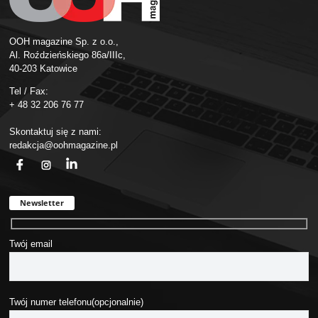
OOH magazine Sp. z o.o.,
Al. Roździeńskiego 86a/IIIc,
40-203 Katowice
Tel / Fax:
+ 48 32 206 76 77
Skontaktuj się z nami:
redakcja@oohmagazine.pl
fb
ins
in
Newsletter
Twój email
Twój numer telefonu(opcjonalnie)