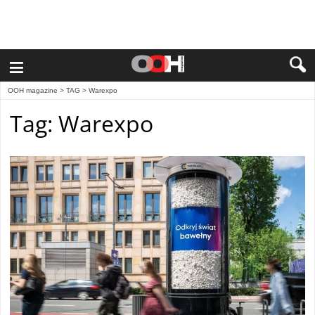
≡
OOH magazine
> TAG > Warexpo
Tag: Warexpo