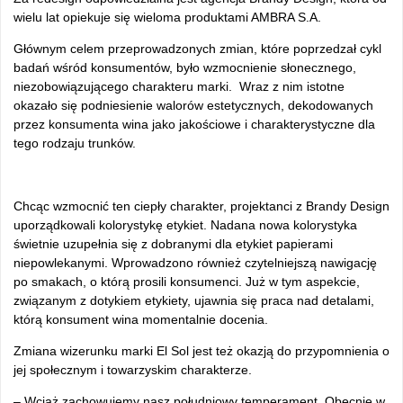
wielu lat opiekuje się wieloma produktami AMBRA S.A.
Głównym celem przeprowadzonych zmian, które poprzedzał cykl
badań wśród konsumentów, było wzmocnienie słonecznego,
niezobowiązującego charakteru marki. Wraz z nim istotne
okazało się podniesienie walorów estetycznych, dekodowanych
przez konsumenta wina jako jakościowe i charakterystyczne dla
tego rodzaju trunków.
Chcąc wzmocnić ten ciepły charakter, projektanci z Brandy Design
uporządkowali kolorystykę etykiet. Nadana nowa kolorystyka
świetnie uzupełnia się z dobranymi dla etykiet papierami
niepowlekanymi. Wprowadzono również czytelniejszą nawigację
po smakach, o którą prosili konsumenci. Już w tym aspekcie,
związanym z dotykiem etykiety, ujawnia się praca nad detalami,
którą konsument wina momentalnie docenia.
Zmiana wizerunku marki El Sol jest też okazją do przypomnienia o
jej społecznym i towarzyskim charakterze.
– Wciąż zachowujemy nasz południowy temperament. Obecnie w