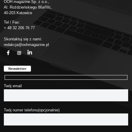
OOH magazine Sp. z o.o.,
Al. Roździeńskiego 86a/IIIc,
40-203 Katowice
Tel / Fax:
+ 48 32 206 76 77
Skontaktuj się z nami:
redakcja@oohmagazine.pl
fb
ins
in
Newsletter
Twój email
Twój numer telefonu(opcjonalnie)