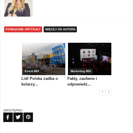
POWIĄZANE ARTYKUŁY
WIĘCEJ OD AUTORA
yny
Event MIX
Marketing MIX
Festiwal M
rum
Lidl Polska zadba o
Fakty, zaufanie i
Paweł Tka
..
kolarzy...
odpowiedz...
...
<
>
UDOSTĘPNIJ
FB
TW
PIN