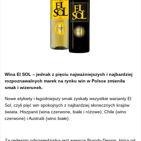
Wina El SOL – jednak z pięciu najważniejszych i najbardziej
rozpoznawalnych marek na rynku win w Polsce zmieniła
smak i wizerunek.
Nowe etykiety i łagodniejszy smak zyskały wszystkie warianty El
Sol, czyli pięć win spokojnych z najbardziej słonecznych krajów
świata: Hiszpanii (wina czerwone, białe i różowe), Chile (wino
czerwone) i Australii (wino białe).
Za redesign odpowiedzialna jest agencja Brandy Design, która od