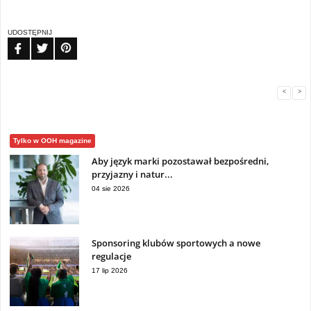
UDOSTĘPNIJ
FB
TW
PIN
<
>
Tylko w OOH magazine
Aby język marki pozostawał bezpośredni,
przyjazny i natur...
04 sie 2026
Sponsoring klubów sportowych a nowe
regulacje
17 lip 2026