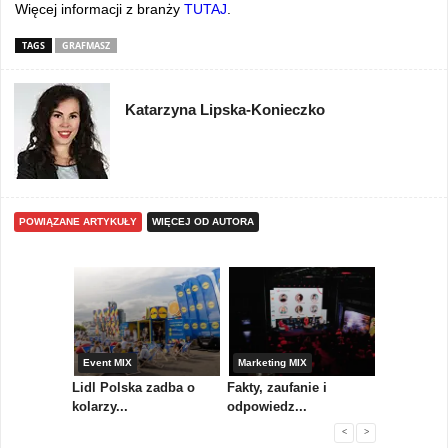
Więcej informacji z branży
TUTAJ
.
TAGS
GRAFMASZ
Katarzyna Lipska-Konieczko
POWIĄZANE ARTYKUŁY
WIĘCEJ OD AUTORA
yny
Event MIX
Marketing MIX
Festiwal M
rum
Lidl Polska zadba o
Fakty, zaufanie i
Paweł Tka
..
kolarzy...
odpowiedz...
...
<
>