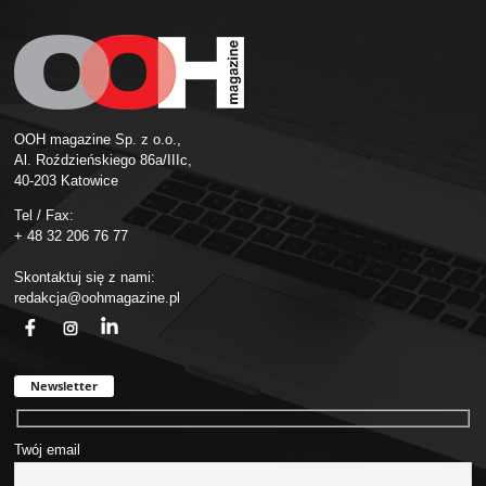
OOH magazine Sp. z o.o.,
Al. Roździeńskiego 86a/IIIc,
40-203 Katowice
Tel / Fax:
+ 48 32 206 76 77
Skontaktuj się z nami:
redakcja@oohmagazine.pl
fb
ins
in
Newsletter
Twój email