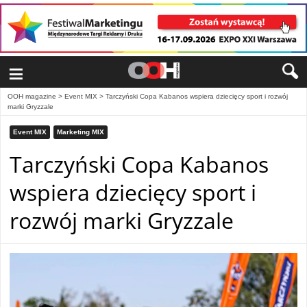
≡
OOH magazine
>
Event MIX
>
Tarczyński Copa Kabanos wspiera dziecięcy sport i rozwój
marki Gryzzale
Event MIX
Marketing MIX
Tarczyński Copa Kabanos
wspiera dziecięcy sport i
rozwój marki Gryzzale