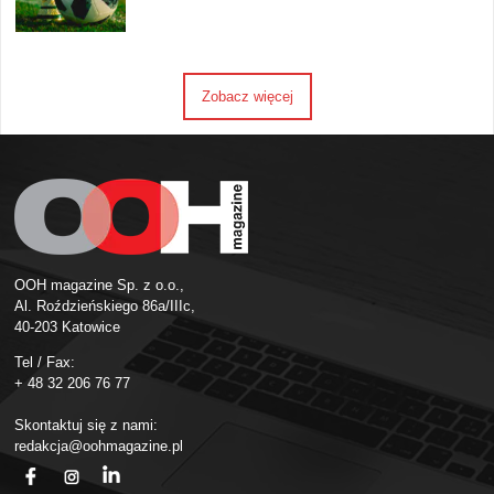
Zobacz więcej
OOH magazine Sp. z o.o.,
Al. Roździeńskiego 86a/IIIc,
40-203 Katowice
Tel / Fax:
+ 48 32 206 76 77
Skontaktuj się z nami:
redakcja@oohmagazine.pl
fb
ins
in