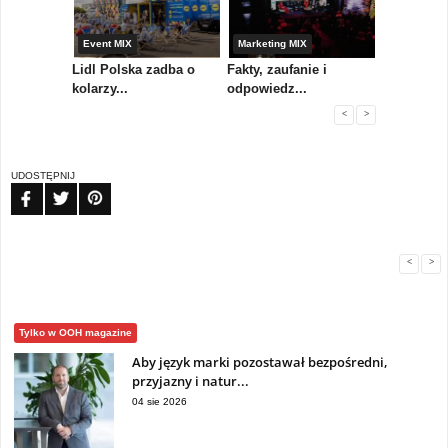
yny
Event MIX
Marketing MIX
Festiwal M
rum
Lidl Polska zadba o
Fakty, zaufanie i
Paweł Tka
..
kolarzy...
odpowiedz...
...
<
>
UDOSTĘPNIJ
FB
TW
PIN
<
>
Tylko w OOH magazine
Aby język marki pozostawał bezpośredni,
przyjazny i natur...
04 sie 2026