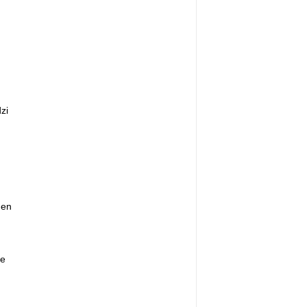
zi
den
le