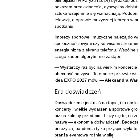
olimpijskich w Paryżu (2024) był Jakub Józ
pokazem break-dance’a, dyscypliny debiutu
sztuka wzajemnie się wzmacniają. Podobn
telewizji, o oprawie muzycznej którego w 
spotkaniu.
Imprezy sportowe i muzyczne należą do wąs
społecznościowymi czy serwisami streamin
energia niż ta z ekranu telefonu. Wspólne
czego żaden algorytm nie zastąpi.
—
Wystarczy raz być na wielkim koncercie 
obecność na żywo. To emocje przeżyte wspól
idea EXPO 2027 mówi
— Aleksandra War
Era doświadczeń
Doświadczenie jest dziś na topie, i to dosł
koncerty i wielkie wydarzenia sportowe gr
niż na kolejny przedmiot. Liczy się to, co 
nazwę — ekonomia doświadczeń. Badacze o
przeżycia, pandemia tylko przyspieszyła ten 
branża eventowa rośnie w siłę.