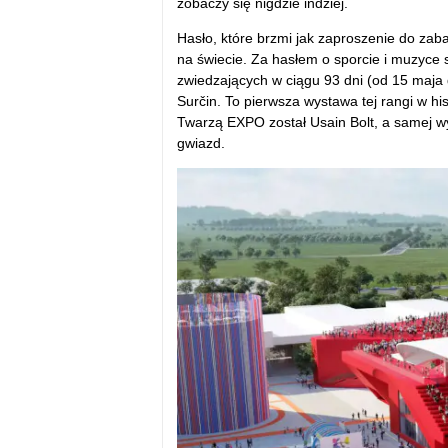
zobaczy się nigdzie indziej.
Hasło, które brzmi jak zaproszenie do zab
na świecie. Za hasłem o sporcie i muzyce s
zwiedzających w ciągu 93 dni (od 15 maja d
Surčin. To pierwsza wystawa tej rangi w h
Twarzą EXPO został Usain Bolt, a samej w
gwiazd.