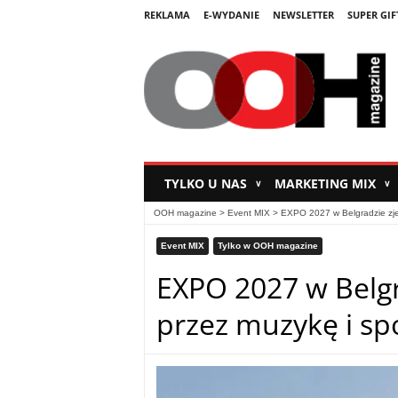
REKLAMA
E-WYDANIE
NEWSLETTER
SUPER GIF
TYLKO U NAS
MARKETING MIX
∨
∨
OOH magazine
>
Event MIX
>
EXPO 2027 w Belgradzie zjed
Event MIX
Tylko w OOH magazine
EXPO 2027 w Belgr
przez muzykę i sp