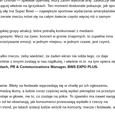
ef Orliński — śpiewak operowy, który zanim wykonał arię, zaskoczył świ
jącej właśnie na igrzyskach. Ten moment doskonale pokazuje, jak spor
ą siłę ma Super Bowl — największe sportowe wydarzenie amerykańskie
przerwie meczu mówi się na całym świecie często więcej niż o samym
kiej grupy atrakcji, które potrafią konkurować z mediami
gowymi. Mecz na żywo, koncert w gronie znajomych, to zupełnie inna
 przeżywanie emocji, w jednym miejscu, w jednym czasie, jest czymś,
albo meczu, żeby wiedzieć, że żaden ekran nie odda tego, co daje
nie z innymi zostają w nas najdłużej, i właśnie m.in. na tym opiera si
dach, PR & Communications Manager, BWS EXPO PLUS.
ownie. Bilety na festiwale wyprzedają się w chwilę po ich ogłoszeniu,
omadzą tłumy, a ludzie coraz częściej wolą wydać pieniądze na przeżyc
zostaje w głowie, nie to, co zostaje na półce. To zjawisko ma nawet swoj
d lat obserwują, jak konsumenci przesuwają wydatki z rzeczy na
trend, po latach izolacji ludzie wrócili na koncerty, mecze i festiwale, a