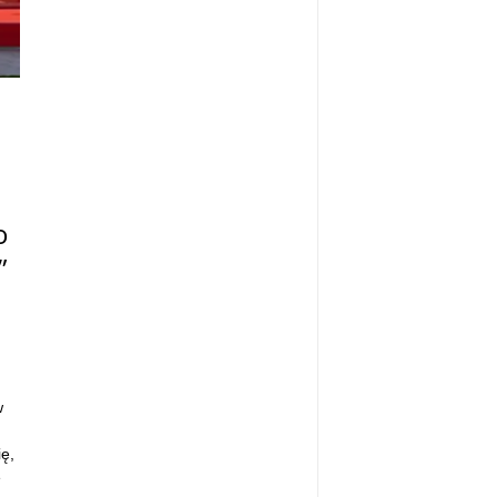
o
”
w
ę,
e