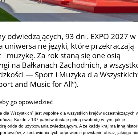
ony odwiedzających, 93 dni. EXPO 2027 w
 uniwersalne języki, które przekraczają
 i muzykę. Za rok staną się one osią
angi na Bałkanach Zachodnich, a wszystk
dzkości — Sport i Muzyka dla Wszystkich
ort and Music for All”).
eby go opowiedzieć
a dla Wszystkich” jest wspólne dla wszystkich krajów uczestniczących 
kończą. Każde z 137 państw dostaje pełną swobodę w tym, jak je
 którą odda do użytkowania zwiedzającym. A że każdy kraj ma inną histori
 sportowców, z zestawienia tych odpowiedzi powstanie obraz, jakiego ni