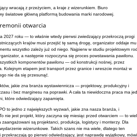
ący wracają z przeżyciem, a kraje z wizerunkiem. Biuro
 światowe główną platformą budowania marki narodowej.
eremonii otwarcia
2027 roku — to właśnie wtedy pierwsi zwiedzający przekroczą progi
stniczących krajów musi przejść tę samą drogę, organizator oddaje mu
entu wszystko zależy już od niego. Najpierw w studiu projektowym rod
organizator, a następnie rozpoczyna się proces powstawania pawilonu.
wszystkich komponentów pawilonu — od konstrukcji nośnej, przez
. Kolejnym etapem jest transport przez granice i wreszcie montaż w
go nie da się przesunąć.
któw, jakie zna branża wystawiennicza — projektowy, produkcyjny i
 czasu i bez marginesu na poprawki. A cała ta niewidoczna praca ma je
ni, które odwiedzający zapamięta.
PO to jedno z największych wyzwań, jakie zna nasza branża, i
 nie jest projekt, który zaczyna się miesiąc przed otwarciem — to wie
 zaangażowani są projektanci, produkcja, logistycy i monterzy. Dla
wydarzenie wizerunkowe. Takich szans nie ma wiele, dlatego ten
i przekraczają go pierwsi odwiedzający, jest naprawdę wyjątkowy, mówi