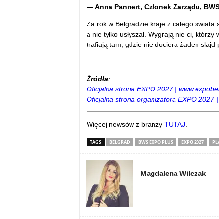
— Anna Pannert, Członek Zarządu, BW
Za rok w Belgradzie kraje z całego świata 
a nie tylko usłyszał. Wygrają nie ci, którzy
trafiają tam, gdzie nie dociera żaden slajd
Źródła:
Oficjalna strona EXPO 2027 | www.expobe
Oficjalna strona organizatora EXPO 2027 |
Więcej newsów z branży
TUTAJ
.
TAGS
BELGRAD
BWS EXPO PLUS
EXPO 2027
PL
Magdalena Wilczak