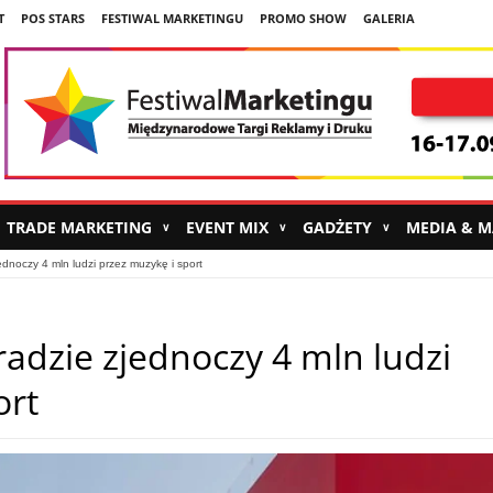
T
POS STARS
FESTIWAL MARKETINGU
PROMO SHOW
GALERIA
TRADE MARKETING
EVENT MIX
GADŻETY
MEDIA & 
∨
∨
∨
noczy 4 mln ludzi przez muzykę i sport
adzie zjednoczy 4 mln ludzi
ort