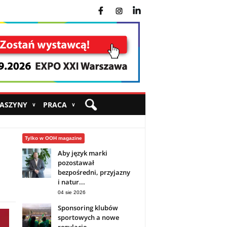
fb
ins
yt
MASZYNY
PRACA
∨
∨
Tylko w OOH magazine
Aby język marki
pozostawał
bezpośredni, przyjazny
i natur...
04 sie 2026
Sponsoring klubów
sportowych a nowe