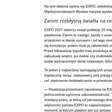
Na tym właśnie opiera się EXPO, odwiedzaj
Międzynarodowych Wystaw nazywa wystawy
Zanim rozbłysną światła na c
EXPO 2027 otworzy swoje podwoje 15 maja 
pawilonów. Zanim to nastąpi, każdy z ucze
przestrzeń w stanie surowym i od tego mom
się koncepcja, potem musi ją zatwierdzić 
Przez kilkanaście tygodni trwa produkcja 
zabudowę wnętrz, po meble czy multimedia
ściśle wyznaczonym oknie czasowym, które
To jeden z najbardziej wymagających proje
logistyczny naraz, realizowany pod presją
cel: stworzenie doświadczenia w przestrze
—
Realizacja przestrzeni narodowej na EX
jednocześnie ogromna odpowiedzialność. To
miesięcy pracy, w którą od pierwszego dnia
większości państw EXPO to najważniejsze 
moment, w którym pawilon stoi już gotowy 