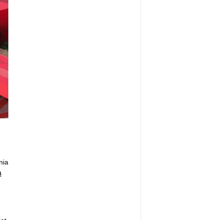
nia
ą