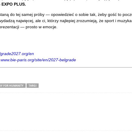
S EXPO PLUS.
staną do tej samej próby — opowiedzieć o sobie tak, żeby gość to poczu
 wydadzą najwięcej, ale ci, którzy najlepiej zrozumieją, że sport i muzyka
 prezentacji — prosto w emocje.
lgrade2027.org/en
 www.bie-paris.org/site/en/2027-belgrade
AY FOR HUMANITY
TARGI