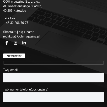
OOH magazine Sp. z o.o.,
Al. Roździeńskiego 86a/IIIc,
40-203 Katowice
Tel / Fax:
+ 48 32 206 76 77
Skontaktuj się z nami:
redakcja@oohmagazine.pl
fb
ins
in
Newsletter
Twój email
Twój numer telefonu(opcjonalnie)