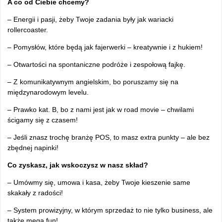
A co od Ciebie chcemy?
– Energii i pasji, żeby Twoje zadania były jak wariacki
rollercoaster.
– Pomysłów, które będą jak fajerwerki – kreatywnie i z hukiem!
– Otwartości na spontaniczne podróże i zespołową fajkę.
– Z komunikatywnym angielskim, bo poruszamy się na
międzynarodowym levelu.
– Prawko kat. B, bo z nami jest jak w road movie – chwilami
ścigamy się z czasem!
– Jeśli znasz trochę branżę POS, to masz extra punkty – ale bez
zbędnej napinki!
Co zyskasz, jak wskoczysz w nasz skład?
– Umówmy się, umowa i kasa, żeby Twoje kieszenie same
skakały z radości!
– System prowizyjny, w którym sprzedaż to nie tylko business, ale
także mega fun!