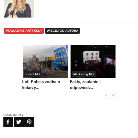
POWIĄZANE ARTYKUŁY
WIĘCEJ OD AUTORA
yny
Event MIX
Marketing MIX
Festiwal M
rum
Lidl Polska zadba o
Fakty, zaufanie i
Paweł Tka
..
kolarzy...
odpowiedz...
...
<
>
UDOSTĘPNIJ
FB
TW
PIN