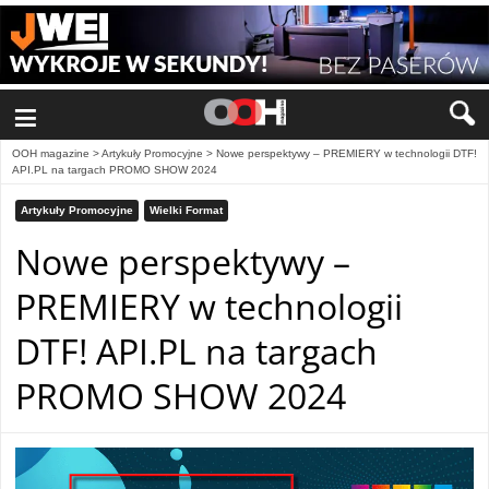
≡
OOH magazine
>
Artykuły Promocyjne
>
Nowe perspektywy – PREMIERY w technologii DTF!
API.PL na targach PROMO SHOW 2024
Artykuły Promocyjne
Wielki Format
Nowe perspektywy –
PREMIERY w technologii
DTF! API.PL na targach
PROMO SHOW 2024