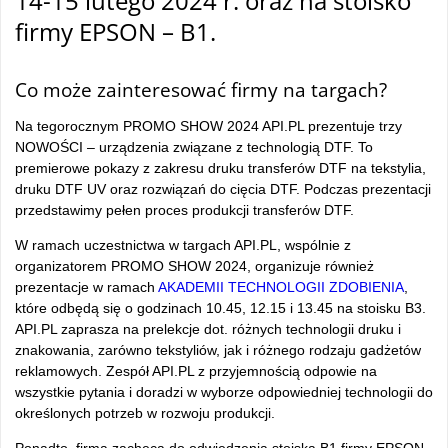
14-15 lutego 2024 r. oraz na stoisko
firmy EPSON – B1.
–
Co może zainteresować firmy na targach?
Na tegorocznym PROMO SHOW 2024 API.PL prezentuje trzy
NOWOŚCI – urządzenia związane z technologią DTF. To
premierowe pokazy z zakresu druku transferów DTF na tekstylia,
druku DTF UV oraz rozwiązań do cięcia DTF. Podczas prezentacji
przedstawimy pełen proces produkcji transferów DTF.
W ramach uczestnictwa w targach API.PL, wspólnie z
organizatorem PROMO SHOW 2024, organizuje również
prezentacje w ramach
AKADEMII TECHNOLOGII ZDOBIENIA
,
które odbędą się o godzinach 10.45, 12.15 i 13.45 na stoisku B3.
API.PL zaprasza na prelekcje dot. różnych technologii druku i
znakowania, zarówno tekstyliów, jak i różnego rodzaju gadżetów
reklamowych. Zespół API.PL z przyjemnością odpowie na
wszystkie pytania i doradzi w wyborze odpowiedniej technologii do
określonych potrzeb w rozwoju produkcji.