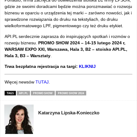
Ponadto, firma zachęca do odwiedzenia stoiska B1 firmy EPSON,
gdzie ze swoimi doradcami będzie można porozmawiać o rozwoju
biznesu w oparciu o urządzenia tej marki – zarówno nowości, jak i
sprawdzone rozwiązania do druku na tekstyliach, do druku
wielkoformatowego LPF, pigmentowego czy też druku etykiet.
API.PL serdecznie zaprasza do inspirujących spotkań i rozmów o
rozwoju biznesu.
PROMO SHOW 2024 – 14-15 lutego 2024 r,
WARSAW EXPO XXI, Warszawa, Hala 3, B2 – stoisko API.PL,
Hala 3, B3 – Warsztaty
.
Trwa bezpłatna rejestracja na targi:
KLIKNIJ
Więcej newsów
TUTAJ
.
TAGS
API.PL
PROMO SHOW
PROMO SHOW 2024
Katarzyna Lipska-Konieczko