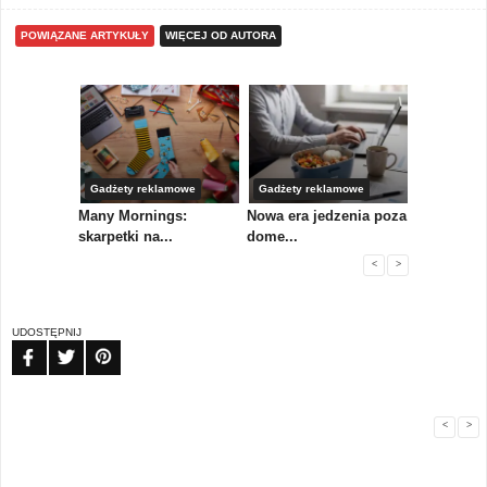
POWIĄZANE ARTYKUŁY
WIĘCEJ OD AUTORA
Gadżety reklamowe
Gadżety reklamowe
Marketing 
koły,
Many Mornings:
Nowa era jedzenia poza
IAB Polska
skarpetki na...
dome...
przewo...
<
>
UDOSTĘPNIJ
FB
TW
PIN
<
>