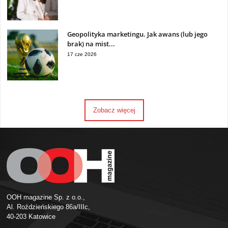
Geopolityka marketingu. Jak awans (lub jego
brak) na mist...
17 cze 2026
Zobacz więcej
OOH magazine Sp. z o.o.,
Al. Roździeńskiego 86a/IIIc,
40-203 Katowice