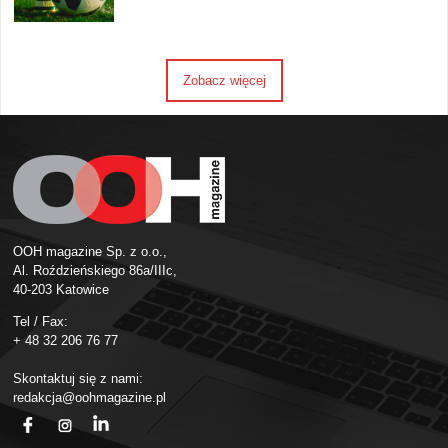
Zobacz więcej
OOH magazine Sp. z o.o.,
Al. Roździeńskiego 86a/IIIc,
40-203 Katowice
Tel / Fax:
+ 48 32 206 76 77
Skontaktuj się z nami:
redakcja@oohmagazine.pl
fb
ins
in