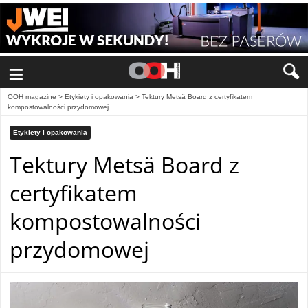
≡
OOH magazine
>
Etykiety i opakowania
>
Tektury Metsä Board z certyfikatem
kompostowalności przydomowej
Etykiety i opakowania
Tektury Metsä Board z
certyfikatem
kompostowalności
przydomowej