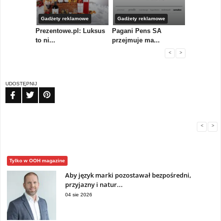
Gadżety reklamowe
Gadżety reklamowe
Gadżety r
y
Prezentowe.pl: Luksus
Pagani Pens SA
Firma MID
pi...
to ni...
przejmuje ma...
komplek...
<
>
UDOSTĘPNIJ
FB
TW
PIN
<
>
Tylko w OOH magazine
Aby język marki pozostawał bezpośredni,
przyjazny i natur...
04 sie 2026