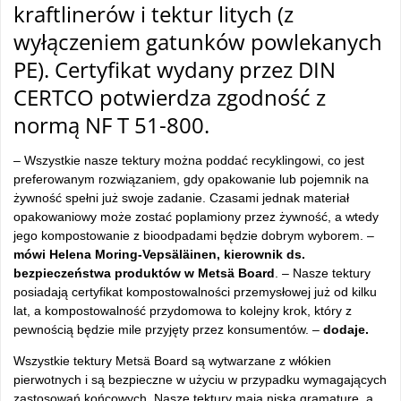
kraftlinerów i tektur litych (z
wyłączeniem gatunków powlekanych
PE). Certyfikat wydany przez DIN
CERTCO potwierdza zgodność z
normą NF T 51-800.
– Wszystkie nasze tektury można poddać recyklingowi, co jest
preferowanym rozwiązaniem, gdy opakowanie lub pojemnik na
żywność spełni już swoje zadanie. Czasami jednak materiał
opakowaniowy może zostać poplamiony przez żywność, a wtedy
jego kompostowanie z bioodpadami będzie dobrym wyborem. –
mówi Helena Moring-Vepsäläinen, kierownik ds.
bezpieczeństwa produktów w Metsä Board
. – Nasze tektury
posiadają certyfikat kompostowalności przemysłowej już od kilku
lat, a kompostowalność przydomowa to kolejny krok, który z
pewnością będzie mile przyjęty przez konsumentów. –
dodaje.
Wszystkie tektury Metsä Board są wytwarzane z włókien
pierwotnych i są bezpieczne w użyciu w przypadku wymagających
zastosowań końcowych. Nasze tektury mają niską gramaturę, a