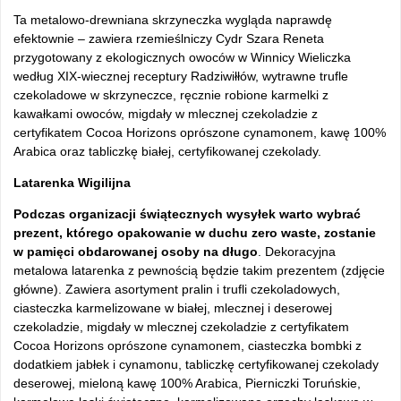
Ta metalowo-drewniana skrzyneczka wygląda naprawdę
efektownie – zawiera rzemieślniczy Cydr Szara Reneta
przygotowany z ekologicznych owoców w Winnicy Wieliczka
według XIX-wiecznej receptury Radziwiłłów, wytrawne trufle
czekoladowe w skrzyneczce, ręcznie robione karmelki z
kawałkami owoców, migdały w mlecznej czekoladzie z
certyfikatem Cocoa Horizons oprószone cynamonem, kawę 100%
Arabica oraz tabliczkę białej, certyfikowanej czekolady.
Latarenka Wigilijna
Podczas organizacji świątecznych wysyłek warto wybrać
prezent, którego opakowanie w duchu zero waste, zostanie
w pamięci obdarowanej osoby na długo
. Dekoracyjna
metalowa latarenka z pewnością będzie takim prezentem (zdjęcie
główne). Zawiera asortyment pralin i trufli czekoladowych,
ciasteczka karmelizowane w białej, mlecznej i deserowej
czekoladzie, migdały w mlecznej czekoladzie z certyfikatem
Cocoa Horizons oprószone cynamonem, ciasteczka bombki z
dodatkiem jabłek i cynamonu, tabliczkę certyfikowanej czekolady
deserowej, mieloną kawę 100% Arabica, Pierniczki Toruńskie,