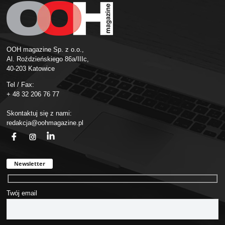
OOH magazine Sp. z o.o.,
Al. Roździeńskiego 86a/IIIc,
40-203 Katowice
Tel / Fax:
+ 48 32 206 76 77
Skontaktuj się z nami:
redakcja@oohmagazine.pl
fb
ins
in
Newsletter
Twój email