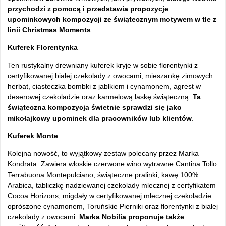
przychodzi z pomocą i przedstawia propozycje
upominkowych kompozycji ze świątecznym motywem w tle z
linii Christmas Moments
.
Kuferek Florentynka
Ten rustykalny drewniany kuferek kryje w sobie florentynki z
certyfikowanej białej czekolady z owocami, mieszankę zimowych
herbat, ciasteczka bombki z jabłkiem i cynamonem, agrest w
deserowej czekoladzie oraz karmelową laskę świąteczną.
Ta
świąteczna kompozycja świetnie sprawdzi się jako
mikołajkowy upominek dla pracowników lub klientów
.
Kuferek Monte
Kolejna nowość, to wyjątkowy zestaw polecany przez Marka
Kondrata. Zawiera włoskie czerwone wino wytrawne Cantina Tollo
Terrabuona Montepulciano, świąteczne pralinki, kawę 100%
Arabica, tabliczkę nadziewanej czekolady mlecznej z certyfikatem
Cocoa Horizons, migdały w certyfikowanej mlecznej czekoladzie
oprószone cynamonem, Toruńskie Pierniki oraz florentynki z białej
czekolady z owocami.
Marka Nobilia proponuje także