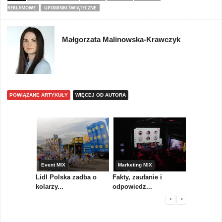
REKLAMOWE
UPOMINKI ŚWIĄTECZNE
Małgorzata Malinowska-Krawczyk
POWIĄZANE ARTYKUŁY
WIĘCEJ OD AUTORA
yny
Event MIX
Marketing MIX
Festiwal M
rum
Lidl Polska zadba o
Fakty, zaufanie i
Paweł Tka
..
kolarzy...
odpowiedz...
...
<
>