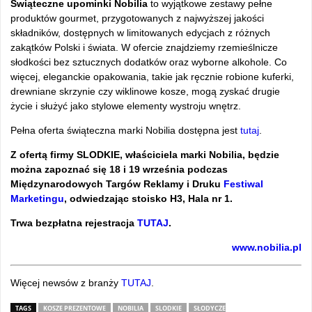
Świąteczne upominki Nobilia
to wyjątkowe zestawy pełne
produktów gourmet, przygotowanych z najwyższej jakości
składników, dostępnych w limitowanych edycjach z różnych
zakątków Polski i świata. W ofercie znajdziemy rzemieślnicze
słodkości bez sztucznych dodatków oraz wyborne alkohole. Co
więcej, eleganckie opakowania, takie jak ręcznie robione kuferki,
drewniane skrzynie czy wiklinowe kosze, mogą zyskać drugie
życie i służyć jako stylowe elementy wystroju wnętrz.
Pełna oferta świąteczna marki Nobilia dostępna jest
tutaj
.
Z ofertą firmy SLODKIE, właściciela marki Nobilia, będzie
można zapoznać się 18 i 19 września podczas
Międzynarodowych Targów Reklamy i Druku
Festiwal
Marketingu
, odwiedzając stoisko H3, Hala nr 1.
Trwa bezpłatna rejestracja
TUTAJ
.
www.nobilia.pl
Więcej newsów z branży
TUTAJ
.
TAGS
KOSZE PREZENTOWE
NOBILIA
SLODKIE
SŁODYCZE