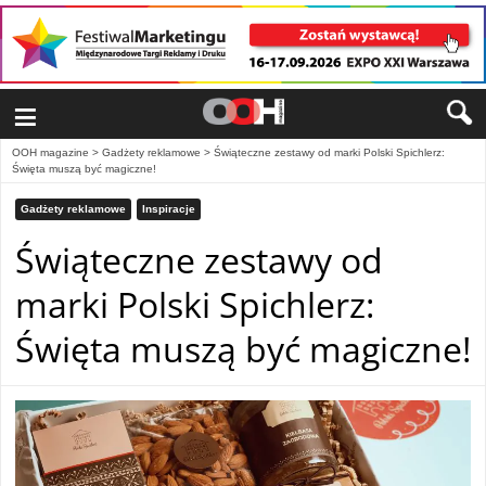
≡
OOH magazine
>
Gadżety reklamowe
>
Świąteczne zestawy od marki Polski Spichlerz:
Święta muszą być magiczne!
Gadżety reklamowe
Inspiracje
Świąteczne zestawy od
marki Polski Spichlerz:
Święta muszą być magiczne!