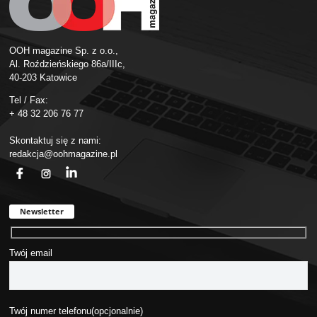
OOH magazine Sp. z o.o.,
Al. Roździeńskiego 86a/IIIc,
40-203 Katowice
Tel / Fax:
+ 48 32 206 76 77
Skontaktuj się z nami:
redakcja@oohmagazine.pl
fb
ins
in
Newsletter
Twój email
Twój numer telefonu(opcjonalnie)