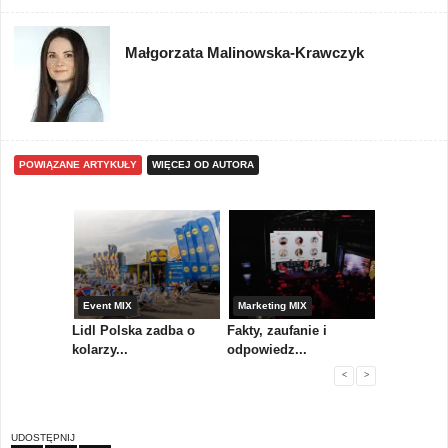
Małgorzata Malinowska-Krawczyk
POWIĄZANE ARTYKUŁY
WIĘCEJ OD AUTORA
yny
Event MIX
Marketing MIX
Festiwal M
rum
Lidl Polska zadba o
Fakty, zaufanie i
Paweł Tka
..
kolarzy...
odpowiedz...
...
<
>
UDOSTĘPNIJ
FB
TW
PIN