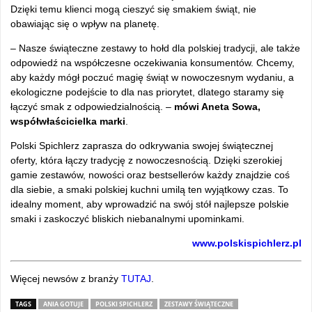
Dzięki temu klienci mogą cieszyć się smakiem świąt, nie
obawiając się o wpływ na planetę.
– Nasze świąteczne zestawy to hołd dla polskiej tradycji, ale także
odpowiedź na współczesne oczekiwania konsumentów. Chcemy,
aby każdy mógł poczuć magię świąt w nowoczesnym wydaniu, a
ekologiczne podejście to dla nas priorytet, dlatego staramy się
łączyć smak z odpowiedzialnością. –
mówi Aneta Sowa,
współwłaścicielka marki
.
Polski Spichlerz zaprasza do odkrywania swojej świątecznej
oferty, która łączy tradycję z nowoczesnością. Dzięki szerokiej
gamie zestawów, nowości oraz bestsellerów każdy znajdzie coś
dla siebie, a smaki polskiej kuchni umilą ten wyjątkowy czas. To
idealny moment, aby wprowadzić na swój stół najlepsze polskie
smaki i zaskoczyć bliskich niebanalnymi upominkami.
www.polskispichlerz.pl
Więcej newsów z branży
TUTAJ
.
TAGS
ANIA GOTUJE
POLSKI SPICHLERZ
ZESTAWY ŚWIĄTECZNE