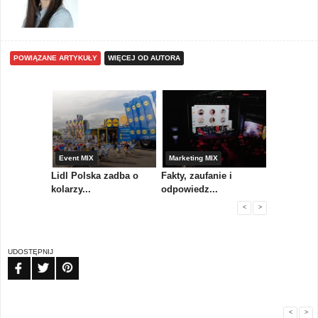
POWIĄZANE ARTYKUŁY
WIĘCEJ OD AUTORA
yny
Event MIX
Marketing MIX
Festiwal M
rum
Lidl Polska zadba o
Fakty, zaufanie i
Paweł Tka
..
kolarzy...
odpowiedz...
...
<
>
UDOSTĘPNIJ
FB
TW
PIN
<
>