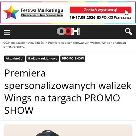
≡
OOH magazine
>
Aktualności
>
Premiera spersonalizowanych walizek Wings na targach
PROMO SHOW
Aktualności
Gadżety reklamowe
PROMO SHOW
Premiera
spersonalizowanych walizek
Wings na targach PROMO
SHOW