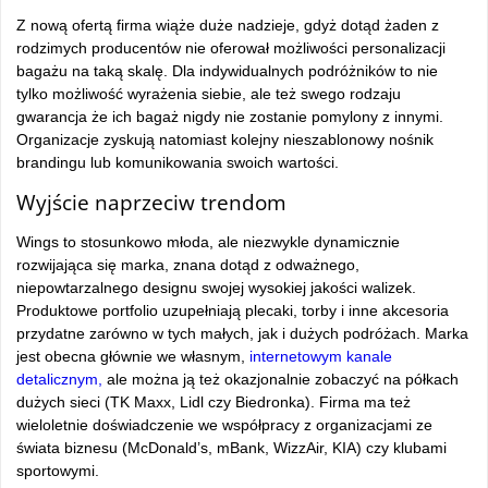
Z nową ofertą firma wiąże duże nadzieje, gdyż dotąd żaden z
rodzimych producentów nie oferował możliwości personalizacji
bagażu na taką skalę. Dla indywidualnych podróżników to nie
tylko możliwość wyrażenia siebie, ale też swego rodzaju
gwarancja że ich bagaż nigdy nie zostanie pomylony z innymi.
Organizacje zyskują natomiast kolejny nieszablonowy nośnik
brandingu lub komunikowania swoich wartości.
Wyjście naprzeciw trendom
Wings to stosunkowo młoda, ale niezwykle dynamicznie
rozwijająca się marka, znana dotąd z odważnego,
niepowtarzalnego designu swojej wysokiej jakości walizek.
Produktowe portfolio uzupełniają plecaki, torby i inne akcesoria
przydatne zarówno w tych małych, jak i dużych podróżach. Marka
jest obecna głównie we własnym,
internetowym kanale
detalicznym,
ale można ją też okazjonalnie zobaczyć na półkach
dużych sieci (TK Maxx, Lidl czy Biedronka). Firma ma też
wieloletnie doświadczenie we współpracy z organizacjami ze
świata biznesu (McDonald’s, mBank, WizzAir, KIA) czy klubami
sportowymi.