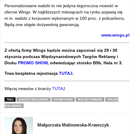
Personalizowane walizki to nie jedyna tegoroczna nowość w
ofercie Wings. W najbliższych miesiącach na rynku pojawią się
m.in. walizki z korpusem wykonanym w 100 proc. z policarbonu.
Będą one objęte dożywotnią gwarancją.
www.wings.pl
Z ofertą firmy Wings będzie można zapoznać się 29 i 30
stycznia podczas Międzynarodowych Targów Reklamy i
Druku
PROMO SHOW
, odwiedzając stoisko B5b, Hala nr 3.
Trwa bezpłatna rejestracja
TUTAJ
.
Więcej newsów z branży
TUTAJ
.
TAGS
GADŻETY REKLAMOWE
PROMO SHOW
WALIZKI FIRMOWE
WALIZKI
REKLAMOWE
Małgorzata Malinowska-Krawczyk