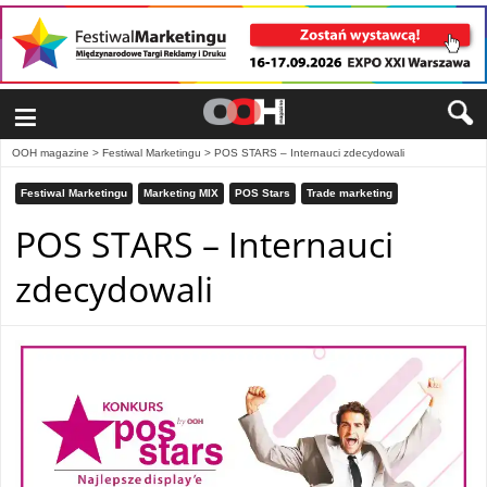
≡
OOH magazine
>
Festiwal Marketingu
>
POS STARS – Internauci zdecydowali
Festiwal Marketingu
Marketing MIX
POS Stars
Trade marketing
POS STARS – Internauci
zdecydowali