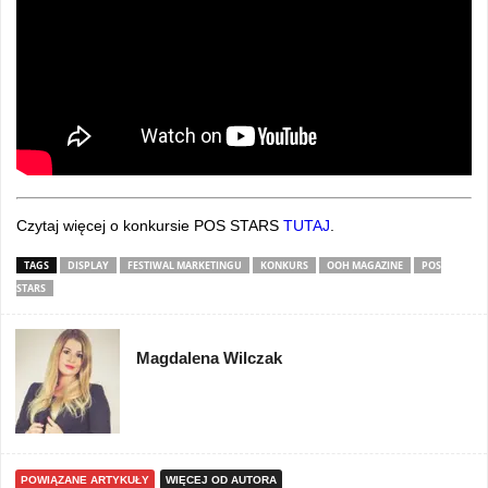
Czytaj więcej o konkursie POS STARS
TUTAJ
.
TAGS
DISPLAY
FESTIWAL MARKETINGU
KONKURS
OOH MAGAZINE
POS
STARS
Magdalena Wilczak
POWIĄZANE ARTYKUŁY
WIĘCEJ OD AUTORA