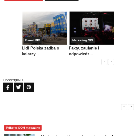
yny
Event MIX
Marketing MIX
Festiwal M
rum
Lidl Polska zadba o
Fakty, zaufanie i
Paweł Tka
..
kolarzy...
odpowiedz...
...
<
>
UDOSTĘPNIJ
FB
TW
PIN
<
>
Tylko w OOH magazine