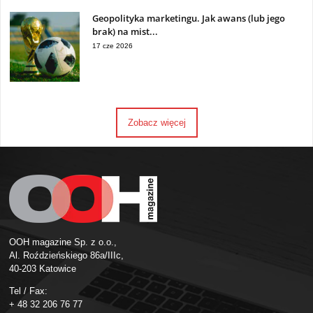
Geopolityka marketingu. Jak awans (lub jego
brak) na mist...
17 cze 2026
Zobacz więcej
OOH magazine Sp. z o.o.,
Al. Roździeńskiego 86a/IIIc,
40-203 Katowice
Tel / Fax:
+ 48 32 206 76 77