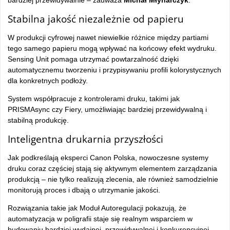
bardziej przewidywalnie – zauważa
Michał Młynarczyk
.
Stabilna jakość niezależnie od papieru
W produkcji cyfrowej nawet niewielkie różnice między partiami
tego samego papieru mogą wpływać na końcowy efekt wydruku.
Sensing Unit pomaga utrzymać powtarzalność dzięki
automatycznemu tworzeniu i przypisywaniu profili kolorystycznych
dla konkretnych podłoży.
System współpracuje z kontrolerami druku, takimi jak
PRISMAsync czy Fiery, umożliwiając bardziej przewidywalną i
stabilną produkcję.
Inteligentna drukarnia przyszłości
Jak podkreślają eksperci Canon Polska, nowoczesne systemy
druku coraz częściej stają się aktywnym elementem zarządzania
produkcją – nie tylko realizują zlecenia, ale również samodzielnie
monitorują proces i dbają o utrzymanie jakości.
Rozwiązania takie jak Moduł Autoregulacji pokazują, że
automatyzacja w poligrafii staje się realnym wsparciem w
budowaniu bardziej wydajnej, przewidywalnej i konkurencyjnej