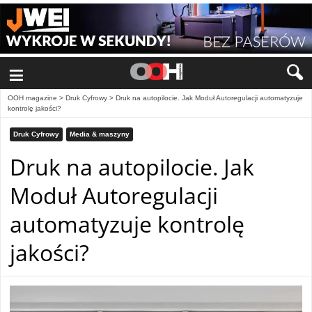
≡
OOH magazine
>
Druk Cyfrowy
>
Druk na autopilocie. Jak Moduł Autoregulacji automatyzuje
kontrolę jakości?
Druk Cyfrowy
Media & maszyny
Druk na autopilocie. Jak
Moduł Autoregulacji
automatyzuje kontrolę
jakości?