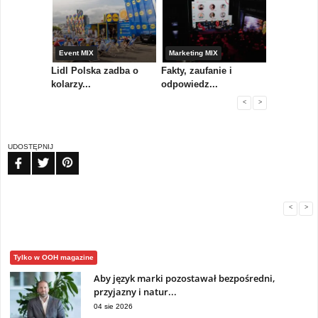
yny
Event MIX
Marketing MIX
Festiwal M
rum
Lidl Polska zadba o
Fakty, zaufanie i
Paweł Tka
..
kolarzy...
odpowiedz...
...
<
>
UDOSTĘPNIJ
FB
TW
PIN
<
>
Tylko w OOH magazine
Aby język marki pozostawał bezpośredni,
przyjazny i natur...
04 sie 2026