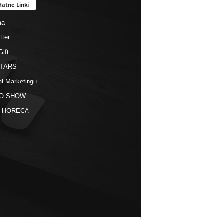
datne Linki
ma
tter
Gift
STARS
al Marketingu
O SHOW
kt HORECA