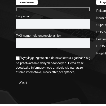
Newsletter
Przy
Rekla
Twój email
Newsle
Super 
POS 
Twój numer telefonu(opcjonalnie)
Festiw
PROM
Proje
Wysyłając zgłoszenie do newslettera zgadzasz się
na przetwarzanie danych osobowych. Pełna treść
obowiązku informacyjnego znajduje się na naszej
stronie internetowej
Newsletter
[acceptance]