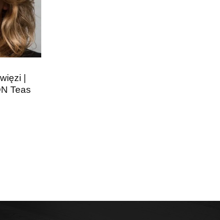
ięzi |
ON Teas