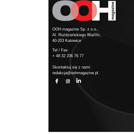
OOH magazine Sp. z o.o.,
Al. Roździeńskiego 86a/IIIc,
40-203 Katowice
Tel / Fax:
+ 48 32 206 76 77
Skontaktuj się z nami:
redakcja@oohmagazine.pl
fb
ins
in