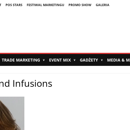
T
POS STARS
FESTIWAL MARKETINGU
PROMO SHOW
GALERIA
TRADE MARKETING
EVENT MIX
GADŻETY
MEDIA & 
∨
∨
∨
nd Infusions