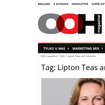
REKLAMA
E-WYDANIE
NEWSLETTER
SUPER GIF
TYLKO U NAS
MARKETING MIX
∨
∨
OOH magazine
> TAG > Lipton Teas and Infusions
Tag: Lipton Teas a