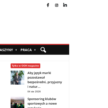
fb
ins
yt
MASZYNY
PRACA
∨
∨
Tylko w OOH magazine
Aby język marki
pozostawał
bezpośredni, przyjazny
i natur...
04 sie 2026
Sponsoring klubów
sportowych a nowe