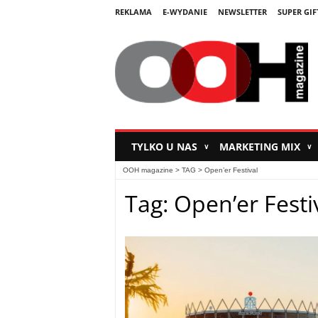
REKLAMA
E-WYDANIE
NEWSLETTER
SUPER GIF
TYLKO U NAS
MARKETING MIX
∨
∨
OOH magazine
> TAG > Open’er Festival
Tag: Open’er Festi