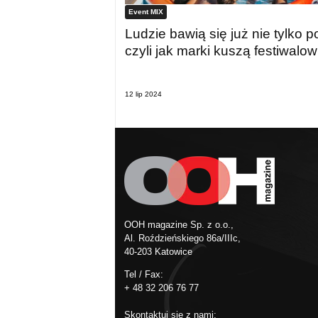
Event MIX
Ludzie bawią się już nie tylko 
czyli jak marki kuszą festiwalo
12 lip 2024
OOH magazine Sp. z o.o.,
Al. Roździeńskiego 86a/IIIc,
40-203 Katowice
Tel / Fax:
+ 48 32 206 76 77
Skontaktuj się z nami: