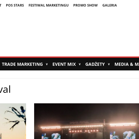
T
POS STARS
FESTIWAL MARKETINGU
PROMO SHOW
GALERIA
TRADE MARKETING
EVENT MIX
GADŻETY
MEDIA & 
∨
∨
∨
val