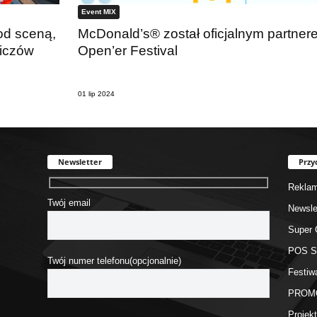
Event MIX
pod sceną,
McDonald’s® został oficjalnym partner
wiczów
Open’er Festival
01 lip 2024
Newsletter
Przy
Rekla
Twój email
Newsle
Super 
POS 
Twój numer telefonu(opcjonalnie)
Festiw
PROM
Proje