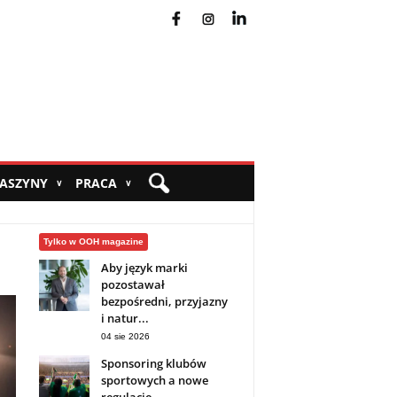
fb
ins
yt
MASZYNY
PRACA
∨
∨
Tylko w OOH magazine
Aby język marki
pozostawał
bezpośredni, przyjazny
i natur...
04 sie 2026
Sponsoring klubów
sportowych a nowe