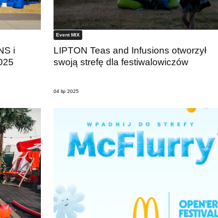
Event MIX
NS i
LIPTON Teas and Infusions otworzył
025
swoją strefę dla festiwalowiczów
04 lip 2025