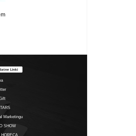
em
datne Linki
ma
tter
Gift
STARS
al Marketingu
O SHOW
kt HORECA