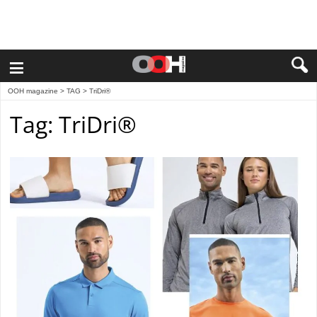
≡
OOH magazine
> TAG > TriDri®
Tag: TriDri®