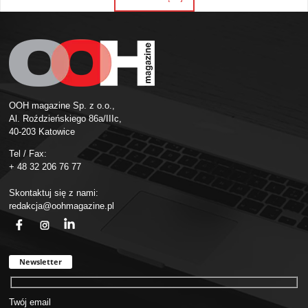
OOH magazine Sp. z o.o.,
Al. Roździeńskiego 86a/IIIc,
40-203 Katowice
Tel / Fax:
+ 48 32 206 76 77
Skontaktuj się z nami:
redakcja@oohmagazine.pl
fb
ins
in
Newsletter
Twój email