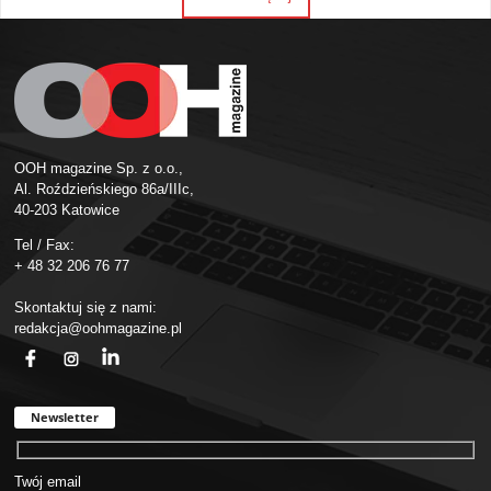
OOH magazine Sp. z o.o.,
Al. Roździeńskiego 86a/IIIc,
40-203 Katowice
Tel / Fax:
+ 48 32 206 76 77
Skontaktuj się z nami:
redakcja@oohmagazine.pl
fb
ins
in
Newsletter
Twój email