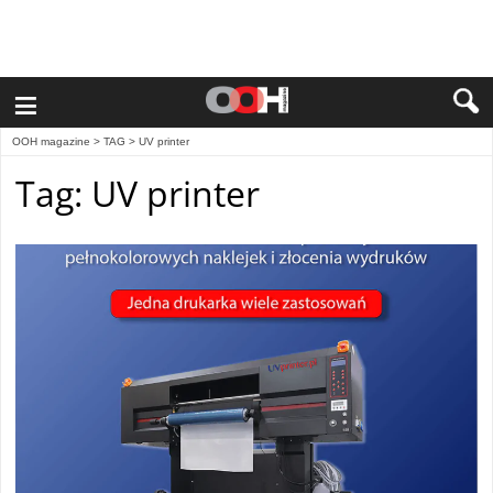
≡
OOH magazine
> TAG > UV printer
Tag: UV printer