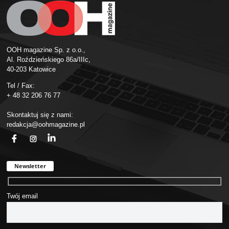
OOH magazine Sp. z o.o.,
Al. Roździeńskiego 86a/IIIc,
40-203 Katowice
Tel / Fax:
+ 48 32 206 76 77
Skontaktuj się z nami:
redakcja@oohmagazine.pl
fb
ins
in
Newsletter
Twój email