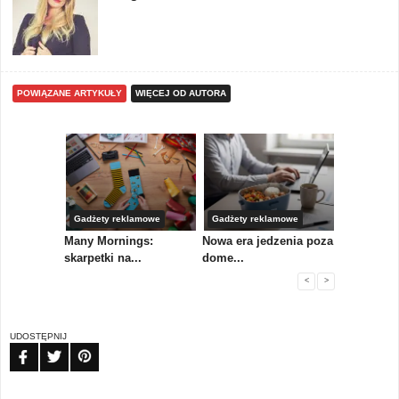
POWIĄZANE ARTYKUŁY
WIĘCEJ OD AUTORA
Gadżety reklamowe
Gadżety reklamowe
Marketing 
koły,
Many Mornings:
Nowa era jedzenia poza
IAB Polska
skarpetki na...
dome...
przewo...
<
>
UDOSTĘPNIJ
FB
TW
PIN