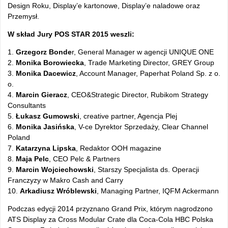
Design Roku, Display’e kartonowe, Display’e naladowe oraz
Przemysł.
W skład Jury POS STAR 2015 weszli:
1.
Grzegorz Bonde
r, General Manager w agencji UNIQUE ONE
2.
Monika Borowiecka
, Trade Marketing Director, GREY Group
3.
Monika Dacewicz
, Account Manager, Paperhat Poland Sp. z o.
o.
4.
Marcin Gieracz
, CEO&Strategic Director, Rubikom Strategy
Consultants
5.
Łukasz Gumowski
, creative partner, Agencja Plej
6.
Monika Jasińska
, V-ce Dyrektor Sprzedaży, Clear Channel
Poland
7.
Katarzyna Lipska
, Redaktor OOH magazine
8.
Maja Pelc
, CEO Pelc & Partners
9.
Marcin Wojciechowski
, Starszy Specjalista ds. Operacji
Franczyzy w Makro Cash and Carry
10.
Arkadiusz Wróblewski
, Managing Partner, IQFM Ackermann
Podczas edycji 2014 przyznano Grand Prix, którym nagrodzono
ATS Display za Cross Modular Crate dla Coca-Cola HBC Polska