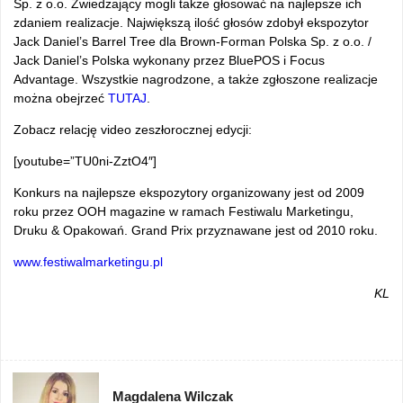
Sp. z o.o. Zwiedzający mogli także głosować na najlepsze ich
zdaniem realizacje. Największą ilość głosów zdobył ekspozytor
Jack Daniel’s Barrel Tree dla Brown-Forman Polska Sp. z o.o. /
Jack Daniel’s Polska wykonany przez BluePOS i Focus
Advantage. Wszystkie nagrodzone, a także zgłoszone realizacje
można obejrzeć
TUTAJ
.
Zobacz relację video zeszłorocznej edycji:
[youtube=”TU0ni-ZztO4″]
Konkurs na najlepsze ekspozytory organizowany jest od 2009
roku przez OOH magazine w ramach Festiwalu Marketingu,
Druku & Opakowań. Grand Prix przyznawane jest od 2010 roku.
www.festiwalmarketingu.pl
KL
Magdalena Wilczak