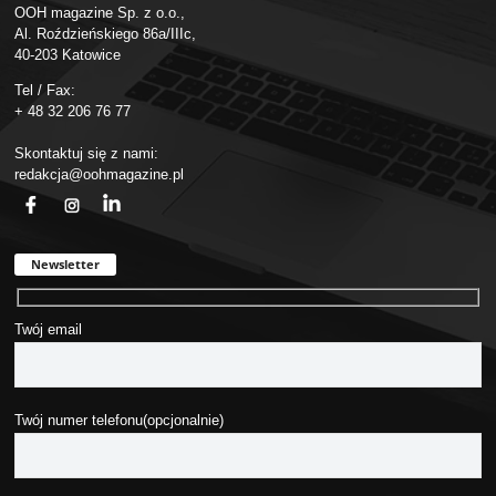
OOH magazine Sp. z o.o.,
Al. Roździeńskiego 86a/IIIc,
40-203 Katowice
Tel / Fax:
+ 48 32 206 76 77
Skontaktuj się z nami:
redakcja@oohmagazine.pl
fb
ins
in
Newsletter
Twój email
Twój numer telefonu(opcjonalnie)