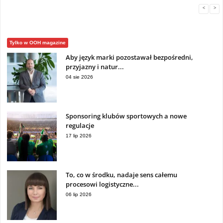
<
>
Tylko w OOH magazine
Aby język marki pozostawał bezpośredni,
przyjazny i natur...
04 sie 2026
Sponsoring klubów sportowych a nowe
regulacje
17 lip 2026
To, co w środku, nadaje sens całemu
procesowi logistyczne...
06 lip 2026