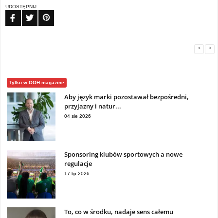
UDOSTĘPNIJ
FB
TW
PIN
<
>
Tylko w OOH magazine
Aby język marki pozostawał bezpośredni,
przyjazny i natur...
04 sie 2026
Sponsoring klubów sportowych a nowe
regulacje
17 lip 2026
To, co w środku, nadaje sens całemu