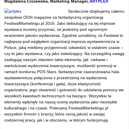
Magdalena Ciszewska, Marketing Manager,
ARTPLEX
Serdecznie dziękujemy całemu
zespołowi OOH magazine za fantastyczną organizację
FestiwalMarketingu.pl 2016. Jako debiutujący na tej imprezie
wystawca musimy przyznać, że jesteśmy pod ogromnym
wrażeniem jakości wydarzenia. Zgodnie uznaliśmy, że Festiwal to
najlepsza pod względem organizacji impreza wystawiennicza w
Polsce, jaką mieliśmy przyjemność odwiedzić w ostatnim czasie –
czy to jako wystawca, czy jako zwiedzający. Na szczególną uwagę
zasługują naszym zdaniem takie elementy, jak: ciekawe i
wartościowe wydarzenia towarzyszące, możliwość promocji w
ramach konkursu POS Stars, fantastycznie zaaranżowana hala
wystawiennicza połączona z przestrzenią na wydarzenia
towarzyszące (konferencje i gala), duża elastyczność
organizatora, jego otwartość i gotowość do udzielania pomocy we
wszelkich kwestiach technicznych na bieżąco. Wszystkie te
elementy wpłynęły na naszą ocenę wydarzenia jako niezwykle
kulturalnego i na czasie. Polecamy FestiwalMarketingu.pl
wszystkim firmom z branży, które cenią jakość w swojej
codziennej pracy, jak i w otoczeniu, w którym funkcjonują.