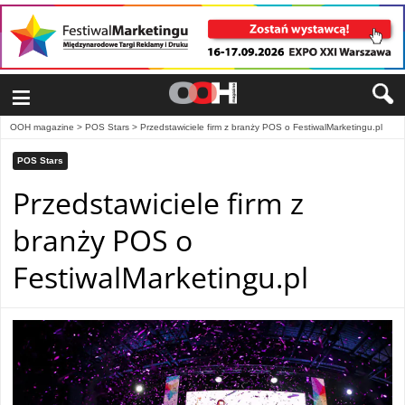
≡
OOH magazine
>
POS Stars
>
Przedstawiciele firm z branży POS o FestiwalMarketingu.pl
POS Stars
Przedstawiciele firm z
branży POS o
FestiwalMarketingu.pl