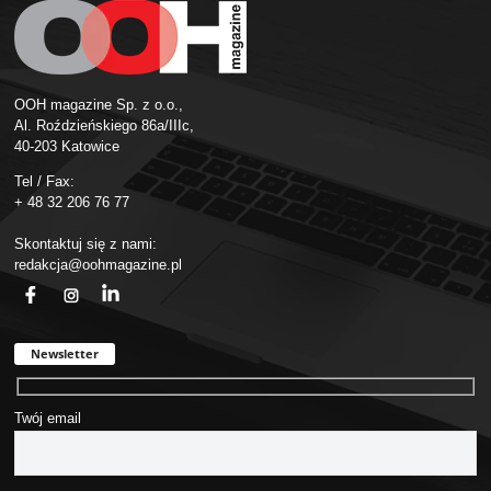
OOH magazine Sp. z o.o.,
Al. Roździeńskiego 86a/IIIc,
40-203 Katowice
Tel / Fax:
+ 48 32 206 76 77
Skontaktuj się z nami:
redakcja@oohmagazine.pl
fb
ins
in
Newsletter
Twój email