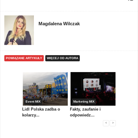
Magdalena Wilczak
POWIĄZANE ARTYKUŁY
WIĘCEJ OD AUTORA
yny
Event MIX
Marketing MIX
Festiwal M
rum
Lidl Polska zadba o
Fakty, zaufanie i
Paweł Tka
..
kolarzy...
odpowiedz...
...
<
>