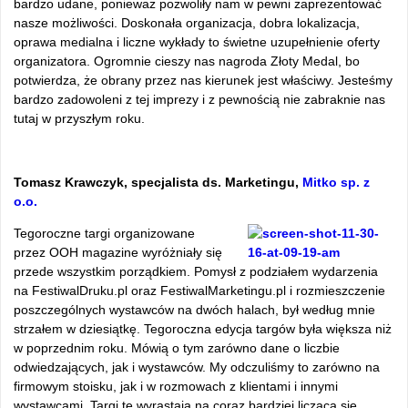
bardzo udane, ponieważ pozwoliły nam w pewni zaprezentować
nasze możliwości. Doskonała organizacja, dobra lokalizacja,
oprawa medialna i liczne wykłady to świetne uzupełnienie oferty
organizatora. Ogromnie cieszy nas nagroda Złoty Medal, bo
potwierdza, że obrany przez nas kierunek jest właściwy. Jesteśmy
bardzo zadowoleni z tej imprezy i z pewnością nie zabraknie nas
tutaj w przyszłym roku.
Tomasz Krawczyk, specjalista ds. Marketingu,
Mitko sp. z
o.o.
Tegoroczne targi organizowane
przez OOH magazine wyróżniały się
przede wszystkim porządkiem. Pomysł z podziałem wydarzenia
na FestiwalDruku.pl oraz FestiwalMarketingu.pl i rozmieszczenie
poszczególnych wystawców na dwóch halach, był według mnie
strzałem w dziesiątkę. Tegoroczna edycja targów była większa niż
w poprzednim roku. Mówią o tym zarówno dane o liczbie
odwiedzających, jak i wystawców. My odczuliśmy to zarówno na
firmowym stoisku, jak i w rozmowach z klientami i innymi
wystawcami. Targi te wyrastają na coraz bardziej liczącą się