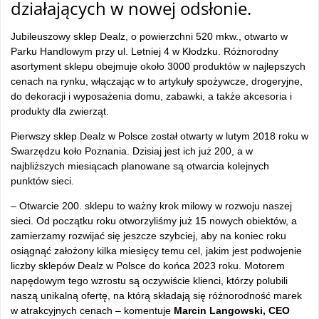
działających w nowej odsłonie.
Jubileuszowy sklep Dealz, o powierzchni 520 mkw., otwarto w
Parku Handlowym przy ul. Letniej 4 w Kłodzku. Różnorodny
asortyment sklepu obejmuje około 3000 produktów w najlepszych
cenach na rynku, włączając w to artykuły spożywcze, drogeryjne,
do dekoracji i wyposażenia domu, zabawki, a także akcesoria i
produkty dla zwierząt.
Pierwszy sklep Dealz w Polsce został otwarty w lutym 2018 roku w
Swarzędzu koło Poznania. Dzisiaj jest ich już 200, a w
najbliższych miesiącach planowane są otwarcia kolejnych
punktów sieci.
– Otwarcie 200. sklepu to ważny krok milowy w rozwoju naszej
sieci. Od początku roku otworzyliśmy już 15 nowych obiektów, a
zamierzamy rozwijać się jeszcze szybciej, aby na koniec roku
osiągnąć założony kilka miesięcy temu cel, jakim jest podwojenie
liczby sklepów Dealz w Polsce do końca 2023 roku. Motorem
napędowym tego wzrostu są oczywiście klienci, którzy polubili
naszą unikalną ofertę, na którą składają się różnorodność marek
w atrakcyjnych cenach – komentuje
Marcin Langowski, CEO