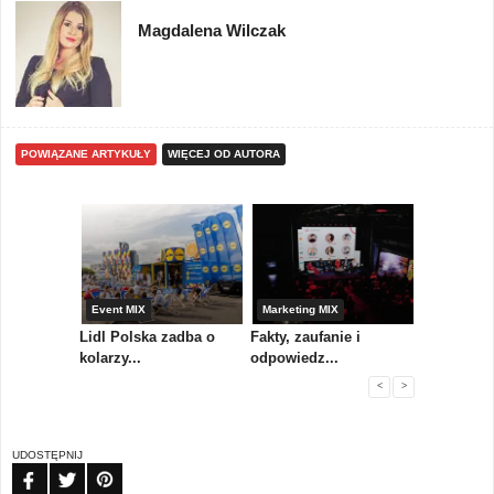
Magdalena Wilczak
POWIĄZANE ARTYKUŁY
WIĘCEJ OD AUTORA
yny
Event MIX
Marketing MIX
Festiwal M
rum
Lidl Polska zadba o
Fakty, zaufanie i
Paweł Tka
..
kolarzy...
odpowiedz...
...
<
>
UDOSTĘPNIJ
FB
TW
PIN