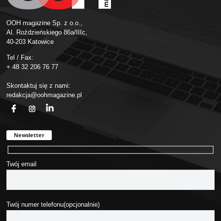
OOH magazine Sp. z o.o.,
Al. Roździeńskiego 86a/IIIc,
40-203 Katowice
Tel / Fax:
+ 48 32 206 76 77
Skontaktuj się z nami:
redakcja@oohmagazine.pl
fb
ins
in
Newsletter
Twój email
Twój numer telefonu(opcjonalnie)