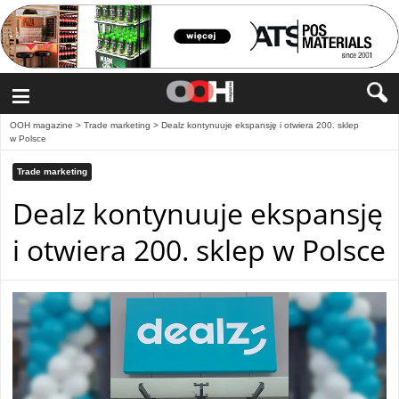
≡
OOH magazine
>
Trade marketing
>
Dealz kontynuuje ekspansję i otwiera 200. sklep
w Polsce
Trade marketing
Dealz kontynuuje ekspansję
i otwiera 200. sklep w Polsce