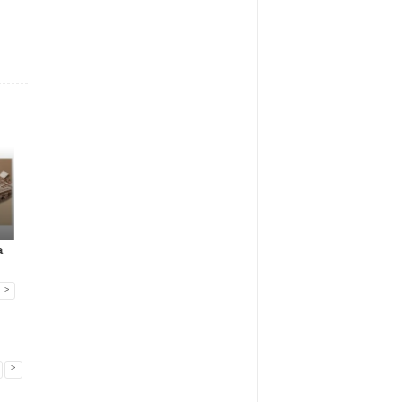
Gadżety reklamowe
Gadżety reklamowe
Marketing MIX
a
Many Mornings:
Nowa era jedzenia
IAB Polska publikuj
skarpetki na...
poza dome...
przewo...
>
>