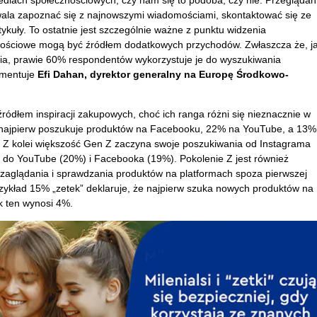
ediach społecznościowych, czy nam się to podoba, czy nie. Przeglądan
la zapoznać się z najnowszymi wiadomościami, skontaktować się ze
tykuły. To ostatnie jest szczególnie ważne z punktu widzenia
znościowe mogą być źródłem dodatkowych przychodów. Zwłaszcza że, j
ia, prawie 60% respondentów wykorzystuje je do wyszukiwania
omentuje
Efi Dahan, dyrektor generalny na Europę Środkowo-
ódłem inspiracji zakupowych, choć ich ranga różni się nieznacznie w
w najpierw poszukuje produktów na Facebooku, 22% na YouTube, a 13%
m. Z kolei większość Gen Z zaczyna swoje poszukiwania od Instagrama
 do YouTube (20%) i Facebooka (19%). Pokolenie Z jest również
do zaglądania i sprawdzania produktów na platformach spoza pierwszej
a przykład 15% „zetek” deklaruje, że najpierw szuka nowych produktów na
k ten wynosi 4%.