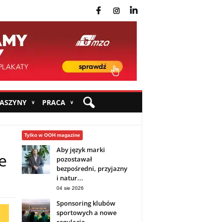
fb
ins
yt
MASZYNY
PRACA
∨
∨
Tylko w OOH magazine
Aby język marki
e
pozostawał
bezpośredni, przyjazny
i natur...
04 sie 2026
Sponsoring klubów
sportowych a nowe