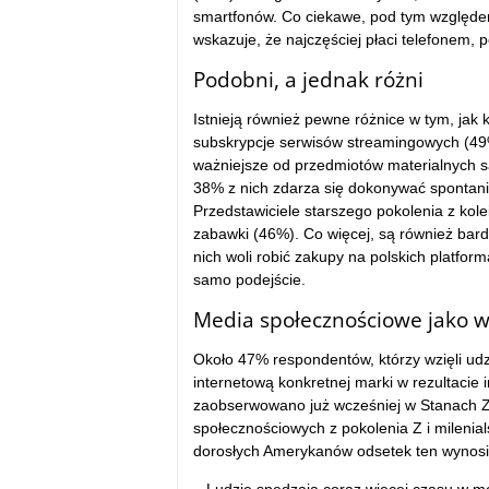
smartfonów. Co ciekawe, pod tym względe
wskazuje, że najczęściej płaci telefonem,
Podobni, a jednak różni
Istnieją również pewne różnice w tym, jak k
subskrypcje serwisów streamingowych (49%
ważniejsze od przedmiotów materialnych są
38% z nich zdarza się dokonywać spontani
Przedstawiciele starszego pokolenia z kole
zabawki (46%). Co więcej, są również bar
nich woli robić zakupy na polskich platfo
samo podejście.
Media społecznościowe jako w
Około 47% respondentów, którzy wzięli udz
internetową konkretnej marki w rezultaci
zaobserwowano już wcześniej w Stanach 
społecznościowych z pokolenia Z i mileni
dorosłych Amerykanów odsetek ten wynosi