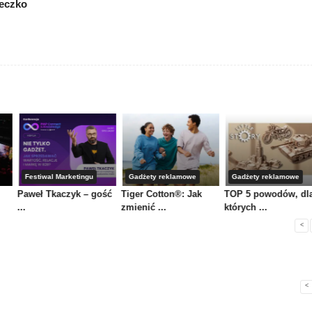
ieczko
Festiwal Marketingu
Gadżety reklamowe
Gadżety reklamowe
Paweł Tkaczyk – gość
Tiger Cotton®: Jak
TOP 5 powodów, dl
...
zmienić ...
których ...
<
<