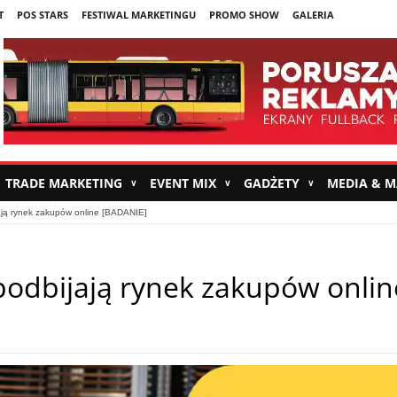
T
POS STARS
FESTIWAL MARKETINGU
PROMO SHOW
GALERIA
TRADE MARKETING
EVENT MIX
GADŻETY
MEDIA & 
∨
∨
∨
jają rynek zakupów online [BADANIE]
 podbijają rynek zakupów onlin