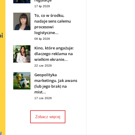
regulacje
17 lip 2026
To, co w środku,
nadaje sens całemu
procesowi
logistyczne...
06 lip 2026
Kino, które angażuje:
dlaczego reklama na
wielkim ekranie...
22 cze 2026
Geopolityka
marketingu. Jak awans
(lub jego brak) na
mist...
17 cze 2026
Zobacz więcej