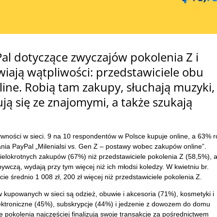
l dotyczące zwyczajów pokolenia Z i
wiają wątpliwości: przedstawiciele obu
line. Robią tam zakupy, słuchają muzyki,
ją się ze znajomymi, a także szukają
ywności w sieci. 9 na 10 respondentów w Polsce kupuje online, a 63% r
nia PayPal „Milenialsi vs. Gen Z – postawy wobec zakupów online”.
 wielokrotnych zakupów (67%) niż przedstawiciele pokolenia Z (58,5%), 
ywczą, wydają przy tym więcej niż ich młodsi koledzy. W kwietniu br.
cie średnio 1 008 zł, 200 zł więcej niż przedstawiciele pokolenia Z.
 kupowanych w sieci są odzież, obuwie i akcesoria (71%), kosmetyki i
lektroniczne (45%), subskrypcje (44%) i jedzenie z dowozem do domu
 pokolenia najczęściej finalizują swoje transakcje za pośrednictwem