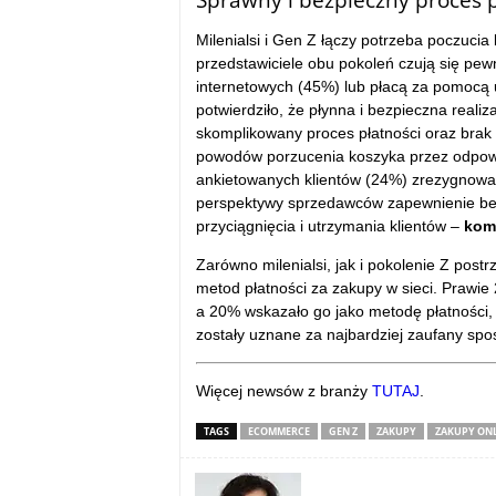
Sprawny i bezpieczny proces p
Milenialsi i Gen Z łączy potrzeba poczuci
przedstawiciele obu pokoleń czują się pewn
internetowych (45%) lub płacą za pomocą 
potwierdziło, że płynna i bezpieczna reali
skomplikowany proces płatności oraz brak
powodów porzucenia koszyka przez odpowie
ankietowanych klientów (24%) zrezygnował
perspektywy sprzedawców zapewnienie bez
przyciągnięcia i utrzymania klientów –
kome
Zarówno milenialsi, jak i pokolenie Z postr
metod płatności za zakupy w sieci. Prawie 
a 20% wskazało go jako metodę płatności, 
zostały uznane za najbardziej zaufany sp
Więcej newsów z branży
TUTAJ
.
TAGS
ECOMMERCE
GEN Z
ZAKUPY
ZAKUPY ONL