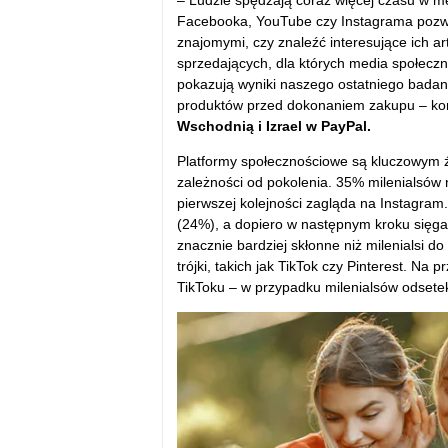
– Ludzie spędzają coraz więcej czasu w m
Facebooka, YouTube czy Instagrama pozwa
znajomymi, czy znaleźć interesujące ich ar
sprzedających, dla których media społec
pokazują wyniki naszego ostatniego badan
produktów przed dokonaniem zakupu – k
Wschodnią i Izrael w PayPal.
Platformy społecznościowe są kluczowym źr
zależności od pokolenia. 35% milenialsó
pierwszej kolejności zagląda na Instagra
(24%), a dopiero w następnym kroku sięga
znacznie bardziej skłonne niż milenialsi 
trójki, takich jak TikTok czy Pinterest. N
TikToku – w przypadku milenialsów odsete