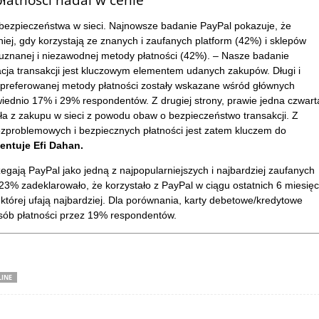
łatności nadal w cenie
a bezpieczeństwa w sieci. Najnowsze badanie PayPal pokazuje, że
iej, gdy korzystają ze znanych i zaufanych platform (42%) i sklepów
uznanej i niezawodnej metody płatności (42%). – Nasze badanie
zacja transakcji jest kluczowym elementem udanych zakupów. Długi i
 preferowanej metody płatności zostały wskazane wśród głównych
dnio 17% i 29% respondentów. Z drugiej strony, prawie jedna czwart
a z zakupu w sieci z powodu obaw o bezpieczeństwo transakcji. Z
problemowych i bezpiecznych płatności jest zatem kluczem do
ntuje Efi Dahan.
zegają PayPal jako jedną z najpopularniejszych i najbardziej zaufanych
23% zadeklarowało, że korzystało z PayPal w ciągu ostatnich 6 miesięc
której ufają najbardziej. Dla porównania, karty debetowe/kredytowe
osób płatności przez 19% respondentów.
INE