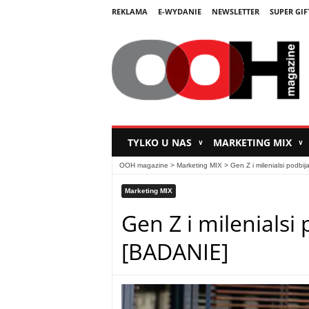
REKLAMA
E-WYDANIE
NEWSLETTER
SUPER GIF
TYLKO U NAS
MARKETING MIX
∨
∨
OOH magazine
>
Marketing MIX
>
Gen Z i milenialsi podbi
Marketing MIX
Gen Z i milenialsi
[BADANIE]