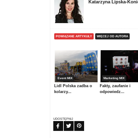
Katarzyna Lipska-Kon
POWIĄZANE ARTYKUŁY
WIĘCEJ OD AUTORA
Media & maszyny
Event MIX
Marketing MIX
Atrium Centrum
Lidl Polska zadba o
Fakty, zaufanie i
Ploterowe or...
kolarzy...
odpowiedz...
UDOSTĘPNIJ
FB
TW
PIN