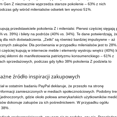
m Gen Z nieznacznie wyprzedza starsze pokolenie – 63% z nich
 podczas gdy wśród milenialsów odsetek ten wynosi 51%.
upują przedstawiciele pokolenia Z i milenialsi. Pierwsi częściej sięgają 
 vs. 39%) i bilety na podróże (40% vs. 34%). Te dane potwierdzają, ż
 dla nich doświadczenia. „Zetki” są również bardziej impulsywne – aż
cznych zakupów. Dla porównania w przypadku milenialsów jest to 28%
i częściej kupują w internecie meble i elementy wystroju wnętrz (40%) l
dziej skłonni do manifestowania patriotyzmu konsumenckiego – 61% z
rmach sprzedażowych, podczas gdy tylko 38% pokolenia Z podziela to
ażne źródło inspiracji zakupowych
iał w ostatnim badaniu PayPal deklaruje, że przeszło na stronę
e informacji zamieszczonych w mediach społecznościowych. Podobny tr
Zjednoczonych, gdzie około połowa amerykańskich użytkowników medi
alsów dokonuje zakupów za ich pośrednictwem. W przypadku ogółu
 38% .