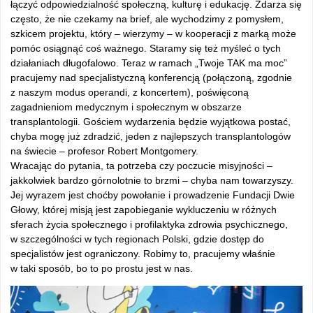
łączyć odpowiedzialność społeczną, kulturę i edukację. Zdarza się
często, że nie czekamy na brief, ale wychodzimy z pomysłem,
szkicem projektu, który – wierzymy – w kooperacji z marką może
pomóc osiągnąć coś ważnego. Staramy się też myśleć o tych
działaniach długofalowo. Teraz w ramach „Twoje TAK ma moc”
pracujemy nad specjalistyczną konferencją (połączoną, zgodnie
z naszym modus operandi, z koncertem), poświęconą
zagadnieniom medycznym i społecznym w obszarze
transplantologii. Gościem wydarzenia będzie wyjątkowa postać,
chyba mogę już zdradzić, jeden z najlepszych transplantologów
na świecie – profesor Robert Montgomery.
Wracając do pytania, ta potrzeba czy poczucie misyjności –
jakkolwiek bardzo górnolotnie to brzmi – chyba nam towarzyszy.
Jej wyrazem jest choćby powołanie i prowadzenie Fundacji Dwie
Głowy, której misją jest zapobieganie wykluczeniu w różnych
sferach życia społecznego i profilaktyka zdrowia psychicznego,
w szczególności w tych regionach Polski, gdzie dostęp do
specjalistów jest ograniczony. Robimy to, pracujemy właśnie
w taki sposób, bo to po prostu jest w nas.