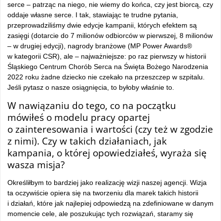
serce – patrząc na niego, nie wiemy do końca, czy jest biorcą, czy
oddaje własne serce. I tak, stawiając te trudne pytania,
przeprowadziliśmy dwie edycje kampanii, których efektem są
zasięgi (dotarcie do 7 milionów odbiorców w pierwszej, 8 milionów
– w drugiej edycji), nagrody branżowe (MP Power Awards®
w kategorii CSR), ale – najważniejsze: po raz pierwszy w historii
Śląskiego Centrum Chorób Serca na Święta Bożego Narodzenia
2022 roku żadne dziecko nie czekało na przeszczep w szpitalu.
Jeśli pytasz o nasze osiągnięcia, to byłoby właśnie to.
W nawiązaniu do tego, co na początku
mówiłeś o modelu pracy opartej
o zainteresowania i wartości (czy też w zgodzie
z nimi). Czy w takich działaniach, jak
kampania, o której opowiedziałeś, wyraża się
wasza misja?
Określiłbym to bardziej jako realizację wizji naszej agencji. Wizja
ta oczywiście opiera się na tworzeniu dla marek takich historii
i działań, które jak najlepiej odpowiedzą na zdefiniowane w danym
momencie cele, ale poszukując tych rozwiązań, staramy się