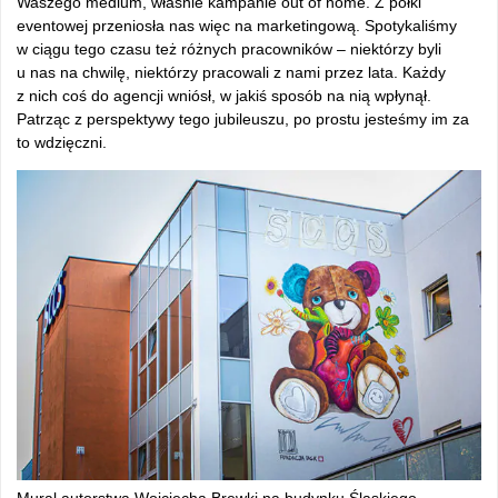
Waszego medium, właśnie kampanie out of home. Z półki
eventowej przeniosła nas więc na marketingową. Spotykaliśmy
w ciągu tego czasu też różnych pracowników – niektórzy byli
u nas na chwilę, niektórzy pracowali z nami przez lata. Każdy
z nich coś do agencji wniósł, w jakiś sposób na nią wpłynął.
Patrząc z perspektywy tego jubileuszu, po prostu jesteśmy im za
to wdzięczni.
Mural autorstwa Wojciecha Brewki na budynku Śląskiego