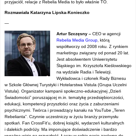
przyjaciół, relacje z Rebelia Media to było właśnie TO.
Rozmawiała Katarzyna Lipska-Konieczko
—
Artur Szczęsny –
CEO w agencji
Rebelia Media Group
, którą
współtworzy od 2008 roku. Z rynkiem
marketingu związany od ponad 20 lat.
Jest absolwentem Uniwersytetu
Śląskiego im. Krzysztofa Kieślowskiego
na wydziale Radia i Telewizji.
Wykładowca i członek Rady Biznesu
w Szkole Głównej Turystyki i Hotelarstwa Vistula (Grupa Uczelni
Vistula). Organizator kampanii społeczno-edukacyjnej „Dzień
Świadomości” poruszającej m.in. tematykę przedsiębiorczości,
edukacji, kompetencji przyszłości oraz życia z zaburzeniami
psychicznymi. Twórca i prowadzący kanału na YouTube „Teren
Rebelianta”. Czynnie uczestniczy w życiu branży przemysłu
spotkań. Fan CrossFit’u, dobrej książki, wydarzeń kulturalnych
i dalekich podróży. Ma imponujące doświadczenie i bardzo
wyraźną wizję na przyszłość. Łączy w sobie pasję zarówno do