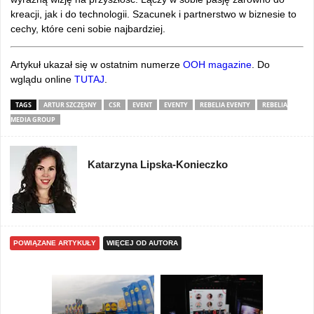
kreacji, jak i do technologii. Szacunek i partnerstwo w biznesie to
cechy, które ceni sobie najbardziej.
Artykuł ukazał się w ostatnim numerze
OOH magazine
. Do
wglądu online
TUTAJ
.
TAGS
ARTUR SZCZĘSNY
CSR
EVENT
EVENTY
REBELIA EVENTY
REBELIA
MEDIA GROUP
Katarzyna Lipska-Konieczko
POWIĄZANE ARTYKUŁY
WIĘCEJ OD AUTORA