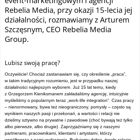
event-marketingowym i agencji
Rebelia Media, przy okazji 15-lecia jej
działalności, rozmawiamy z Arturem
Szczęsnym, CEO Rebelia Media
Group.
–
Lubisz swoją pracę?
Oczywiście! Chociaż zastanawiam się, czy określenie „praca”,
w takim tradycyjnym rozumieniu, jest w przypadku naszej
działalności najlepszym wyborem. Już 15 lat temu, kiedy
z Grzegorzem Kieniksmanem zakładaliśmy agencję, intuicyjnie
myśleliśmy o popularnym teraz „work-life integration”. Czas pracy
– nienormowany, bywa też nieograniczony, pomysły – często są
wynikiem naszych pasji i przekonań, a wartości i relacji nie
dzielimy sztywno na prywatne i zawodowe (choć bywają też tylko
albo pierwsze, albo drugie). Zaprzyjaźniamy się z naszymi
partnerami, pracownikami, klientami i artystami, którzy
współtworzą z nami wydarzenia. Budujemy dobre, trwałe relacje,