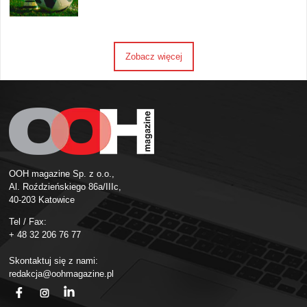
Zobacz więcej
OOH magazine Sp. z o.o.,
Al. Roździeńskiego 86a/IIIc,
40-203 Katowice
Tel / Fax:
+ 48 32 206 76 77
Skontaktuj się z nami:
redakcja@oohmagazine.pl
fb
ins
in