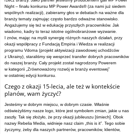
rzecz branży. Jako partner jesteśmy producentem gali MP Power
Night – finału konkursu MP Power Awards® (za nami już siedem
wspólnych realizacji), zabieramy głos w debatach na ważne dla
branży tematy zajmując często bardzo odważne stanowisko.
Angażujemy się też w edukację przyszłych pracowników. Jak
wiadomo, kadry to teraz istotne ogólnobranżowe wyzwanie.
I znów, mając na myśli synergię różnych naszych działań, przy
okazji współpracy z Fundacją Empiria i Wiedza w realizacji
programu Vdoma (projekt aktywizacji zawodowej uchodźców
z Ukrainy), staraliśmy się wesprzeć transfer dobrych pracowników
do naszej branży. Cały projekt został nagrodzony Powerem
w kategorii „Zrównoważony rozwój w branży eventowej”
w ostatniej edycji konkursu.
Czego z okazji 15-lecia, ale też w kontekście
planów, wam życzyć?
Jesteśmy w dobrym miejscu, w dobrym czasie. Właśnie
odświeżyliśmy nasze logo, które jest symbolem zmian, jakie u nas
zaszły. Tak się złożyło, że przy okazji jubileuszu [śmiech]. Obok
nazwy Rebelia Media, widnieje nasz claim „this is it”. Tego sobie
życzymy, żeby dla naszych partnerów, pracowników, klientów,