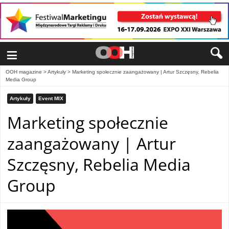
≡
OOH magazine
>
Artykuły
>
Marketing społecznie zaangażowany | Artur Szczęsny, Rebelia
Media Group
Artykuły
Event MIX
Marketing społecznie
zaangażowany | Artur
Szczęsny, Rebelia Media
Group