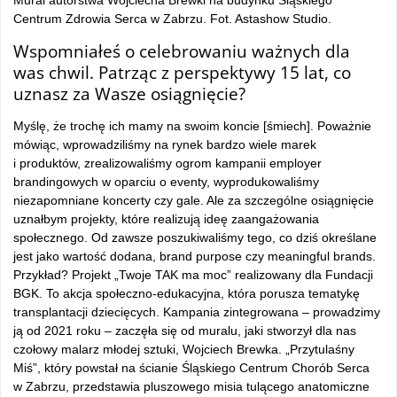
Centrum Zdrowia Serca w Zabrzu. Fot. Astashow Studio.
Wspomniałeś o celebrowaniu ważnych dla
was chwil. Patrząc z perspektywy 15 lat, co
uznasz za Wasze osiągnięcie?
Myślę, że trochę ich mamy na swoim koncie [śmiech]. Poważnie
mówiąc, wprowadziliśmy na rynek bardzo wiele marek
i produktów, zrealizowaliśmy ogrom kampanii employer
brandingowych w oparciu o eventy, wyprodukowaliśmy
niezapomniane koncerty czy gale. Ale za szczególne osiągnięcie
uznałbym projekty, które realizują ideę zaangażowania
społecznego. Od zawsze poszukiwaliśmy tego, co dziś określane
jest jako wartość dodana, brand purpose czy meaningful brands.
Przykład? Projekt „Twoje TAK ma moc” realizowany dla Fundacji
BGK. To akcja społeczno-edukacyjna, która porusza tematykę
transplantacji dziecięcych. Kampania zintegrowana – prowadzimy
ją od 2021 roku – zaczęła się od muralu, jaki stworzył dla nas
czołowy malarz młodej sztuki, Wojciech Brewka. „Przytulaśny
Miś”, który powstał na ścianie Śląskiego Centrum Chorób Serca
w Zabrzu, przedstawia pluszowego misia tulącego anatomiczne