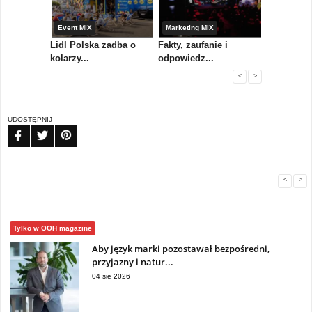
yny
Event MIX
Marketing MIX
Festiwal M
rum
Lidl Polska zadba o
Fakty, zaufanie i
Paweł Tka
..
kolarzy...
odpowiedz...
...
<
>
UDOSTĘPNIJ
FB
TW
PIN
<
>
Tylko w OOH magazine
Aby język marki pozostawał bezpośredni,
przyjazny i natur...
04 sie 2026