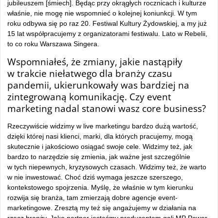
jubileuszem [śmiech]. Będąc przy okrągłych rocznicach i kulturze
właśnie, nie mogę nie wspomnieć o kolejnej koniunkcji. W tym
roku odbywa się po raz 20. Festiwal Kultury Żydowskiej, a my już
15 lat współpracujemy z organizatorami festiwalu. Lato w Rebelii,
to co roku Warszawa Singera.
Wspomniałeś, że zmiany, jakie nastąpiły
w trakcie niełatwego dla branży czasu
pandemii, ukierunkowały was bardziej na
zintegrowaną komunikację. Czy event
marketing nadal stanowi wasz core business?
Rzeczywiście widzimy w live marketingu bardzo dużą wartość,
dzięki której nasi klienci, marki, dla których pracujemy, mogą
skutecznie i jakościowo osiągać swoje cele. Widzimy też, jak
bardzo to narzędzie się zmienia, jak ważne jest szczególnie
w tych niepewnych, kryzysowych czasach. Widzimy też, że warto
w nie inwestować. Choć dziś wymaga jeszcze szerszego,
kontekstowego spojrzenia. Myślę, że właśnie w tym kierunku
rozwija się branża, tam zmierzają dobre agencje event-
marketingowe. Zresztą my też się angażujemy w działania na