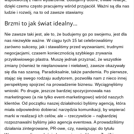
dzięki czemu często pracujemy wśród przyjaciół. Ważni są dla nas
ludzie i rozwój, na to od zawsze stawiamy.
Brzmi to jak świat idealny…
Nie zawsze taki jest, ale to, że budujemy go po swojemu, jest dla
nas niezwykle ważne. W ciągu tych 15 lat celebrowaliśmy
zarówno sukcesy, jak i stawaliśmy przed wyzwaniami, trudnymi
negocjacjami, czasem koniecznością szybkiego zrywania
przysłowiowego plastra. Muszę jednak przyznać, że wszystkie
zmiany (również te nieplanowane i niełatwe), zawsze okazywały
się dla nas szansą. Paradoksalnie, także pandemia. Po pierwsze,
stając się swego rodzaju audytorem, pozwoliła nam z nieco innej
perspektywy spojrzeć na prowadzenie biznesu. Wyciągnęliśmy
wnioski. Po drugie, jeszcze bardziej spozycjonowała nas
marketingowo (a nie tylko event-marketingowo) wśród naszych
klientów. Od początku naszej działalności byliśmy agencją, która
miała odpowiednio dobierać narzędzia komunikacji, by wspierać
marki w realizacji ich celów, ale – rzeczywiście – najbardziej
rozpoznawalni byliśmy jako agencja eventowa. A prowadziliśmy
działania zintegrowane, PR-owe, czy, nawiązując do tytułu