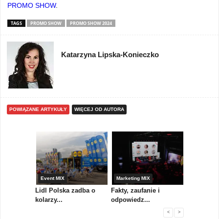
PROMO SHOW
.
TAGS
PROMO SHOW
PROMO SHOW 2024
Katarzyna Lipska-Konieczko
POWIĄZANE ARTYKUŁY
WIĘCEJ OD AUTORA
yny
Event MIX
Marketing MIX
Festiwal M
rum
Lidl Polska zadba o
Fakty, zaufanie i
Paweł Tka
..
kolarzy...
odpowiedz...
...
<
>