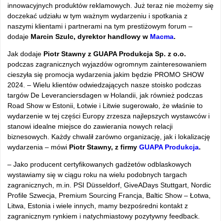
innowacyjnych produktów reklamowych. Już teraz nie możemy się
doczekać udziału w tym ważnym wydarzeniu i spotkania z
naszymi klientami i partnerami na tym prestiżowym forum –
dodaje
Marcin Szulc, dyrektor handlowy w
Macma
.
Jak dodaje
Piotr Stawny z GUAPA Produkcja Sp. z o.o.
podczas zagranicznych wyjazdów ogromnym zainteresowaniem
cieszyła się promocja wydarzenia jakim będzie PROMO SHOW
2024. – Wielu klientów odwiedzających nasze stoisko podczas
targów De Leveranciersdagen w Holandii, jak również podczas
Road Show w Estonii, Łotwie i Litwie sugerowało, że właśnie to
wydarzenie w tej części Europy zrzesza najlepszych wystawców i
stanowi idealne miejsce do zawierania nowych relacji
biznesowych. Każdy chwalił zarówno organizację, jak i lokalizację
wydarzenia – mówi
Piotr Stawny, z firmy
GUAPA Produkcja
.
– Jako producent certyfikowanych gadżetów odblaskowych
wystawiamy się w ciągu roku na wielu podobnych targach
zagranicznych, m.in. PSI Düsseldorf, GiveADays Stuttgart, Nordic
Profile Szwecja, Premium Sourcing Francja, Baltic Show – Łotwa,
Litwa, Estonia i wiele innych, mamy bezpośredni kontakt z
zagranicznym rynkiem i natychmiastowy pozytywny feedback.