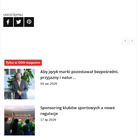
UDOSTĘPNIJ
FB
TW
PIN
<
>
Tylko w OOH magazine
Aby język marki pozostawał bezpośredni,
przyjazny i natur...
04 sie 2026
Sponsoring klubów sportowych a nowe
regulacje
17 lip 2026