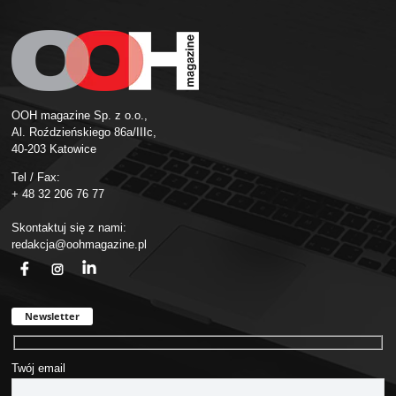
OOH magazine Sp. z o.o.,
Al. Roździeńskiego 86a/IIIc,
40-203 Katowice
Tel / Fax:
+ 48 32 206 76 77
Skontaktuj się z nami:
redakcja@oohmagazine.pl
fb
ins
in
Newsletter
Twój email