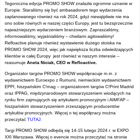
Tegoroczna edycja PROMO SHOW znalazła ogromne uznanie w
Europie. Staraliśmy się być ambasadorem tego wydarzenia
zaplanowanego również na rok 2024, gdyż niewątpliwie nie ma
ono sobie równych w naszej części Europy, jest tu bezsprzecznie
najważniejszym wydarzeniem branżowym. Zapraszaliśmy,
informowaliśmy, wyjaśnialiśmy – chwilami agitowaliśmy!
Refloactive planuje również wystawienie dużego stoiska na
PROMO SHOW 2024, więc jak największa liczba odwiedzających
klientów w całej Europy jest również w naszym interesie –
reasumuje
Aneta Niciak, CEO w Refloactive.
Organizator targów PROMO SHOW współpracuje m.in. z
wydawnictwem Euroexpo z Rumunii, niemieckim wydawnictwem
EPPI, hiszpańskim C!mag – organizatorem targów C!Print Madrid
oraz IPPAG, międzynarodowym stowarzyszeniem wiodących na
rynku firm zajmujących się artykułami promocyjnym i AIMFAP –
hiszpańskim stowarzyszeniem zrzeszającym producentów
artykułów promocyjnych. Więcej o tej współpracy można
przeczytać
TUTAJ
.
Targi PROMO SHOW odbędą się 14-15 lutego 2024 r. w EXPO
XXI Warszawa. Więcej o evencie można przeczytać na stronie