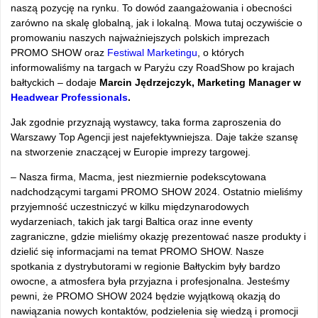
naszą pozycję na rynku. To dowód zaangażowania i obecności
zarówno na skalę globalną, jak i lokalną. Mowa tutaj oczywiście o
promowaniu naszych najważniejszych polskich imprezach
PROMO SHOW oraz
Festiwal Marketingu
, o których
informowaliśmy na targach w Paryżu czy RoadShow po krajach
bałtyckich – dodaje
Marcin Jędrzejczyk, Marketing Manager w
Headwear Professionals
.
Jak zgodnie przyznają wystawcy, taka forma zaproszenia do
Warszawy Top Agencji jest najefektywniejsza. Daje także szansę
na stworzenie znaczącej w Europie imprezy targowej.
– Nasza firma, Macma, jest niezmiernie podekscytowana
nadchodzącymi targami PROMO SHOW 2024. Ostatnio mieliśmy
przyjemność uczestniczyć w kilku międzynarodowych
wydarzeniach, takich jak targi Baltica oraz inne eventy
zagraniczne, gdzie mieliśmy okazję prezentować nasze produkty i
dzielić się informacjami na temat PROMO SHOW. Nasze
spotkania z dystrybutorami w regionie Bałtyckim były bardzo
owocne, a atmosfera była przyjazna i profesjonalna. Jesteśmy
pewni, że PROMO SHOW 2024 będzie wyjątkową okazją do
nawiązania nowych kontaktów, podzielenia się wiedzą i promocji