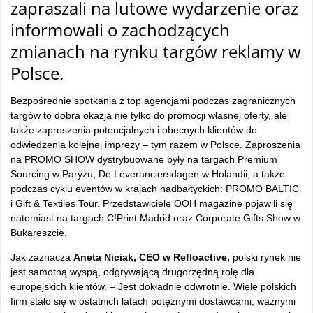
zapraszali na lutowe wydarzenie oraz
informowali o zachodzących
zmianach na rynku targów reklamy w
Polsce.
Bezpośrednie spotkania z top agencjami podczas zagranicznych
targów to dobra okazja nie tylko do promocji własnej oferty, ale
także zaproszenia potencjalnych i obecnych klientów do
odwiedzenia kolejnej imprezy – tym razem w Polsce. Zaproszenia
na PROMO SHOW dystrybuowane były na targach Premium
Sourcing w Paryżu, De Leveranciersdagen w Holandii, a także
podczas cyklu eventów w krajach nadbałtyckich: PROMO BALTIC
i Gift & Textiles Tour. Przedstawiciele OOH magazine pojawili się
natomiast na targach C!Print Madrid oraz Corporate Gifts Show w
Bukareszcie.
Jak zaznacza
Aneta Niciak, CEO w Refloactive,
polski rynek nie
jest samotną wyspą, odgrywającą drugorzędną rolę dla
europejskich klientów. – Jest dokładnie odwrotnie. Wiele polskich
firm stało się w ostatnich latach potężnymi dostawcami, ważnymi