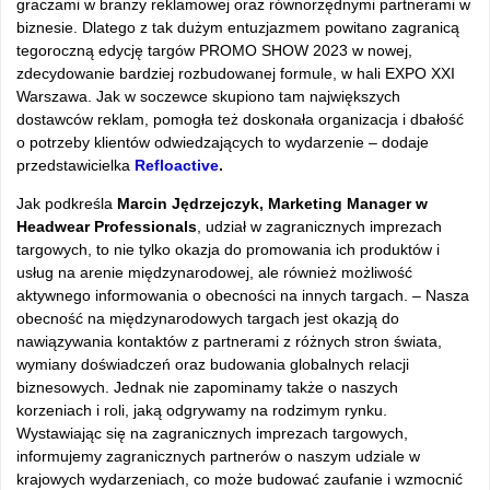
graczami w branży reklamowej oraz równorzędnymi partnerami w
biznesie. Dlatego z tak dużym entuzjazmem powitano zagranicą
tegoroczną edycję targów PROMO SHOW 2023 w nowej,
zdecydowanie bardziej rozbudowanej formule, w hali EXPO XXI
Warszawa. Jak w soczewce skupiono tam największych
dostawców reklam, pomogła też doskonała organizacja i dbałość
o potrzeby klientów odwiedzających to wydarzenie – dodaje
przedstawicielka
Refloactive
.
Jak podkreśla
Marcin Jędrzejczyk, Marketing Manager w
Headwear Professionals
, udział w zagranicznych imprezach
targowych, to nie tylko okazja do promowania ich produktów i
usług na arenie międzynarodowej, ale również możliwość
aktywnego informowania o obecności na innych targach. – Nasza
obecność na międzynarodowych targach jest okazją do
nawiązywania kontaktów z partnerami z różnych stron świata,
wymiany doświadczeń oraz budowania globalnych relacji
biznesowych. Jednak nie zapominamy także o naszych
korzeniach i roli, jaką odgrywamy na rodzimym rynku.
Wystawiając się na zagranicznych imprezach targowych,
informujemy zagranicznych partnerów o naszym udziale w
krajowych wydarzeniach, co może budować zaufanie i wzmocnić