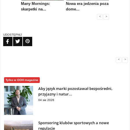
koły,
Many Mornings:
Nowa era jedzenia poza
IAB Polska
skarpetki na...
dome...
przewo...
<
>
UDOSTĘPNIJ
FB
TW
PIN
<
>
Tylko w OOH magazine
Aby język marki pozostawał bezpośredni,
przyjazny i natur...
04 sie 2026
Sponsoring klubów sportowych a nowe
regulacje