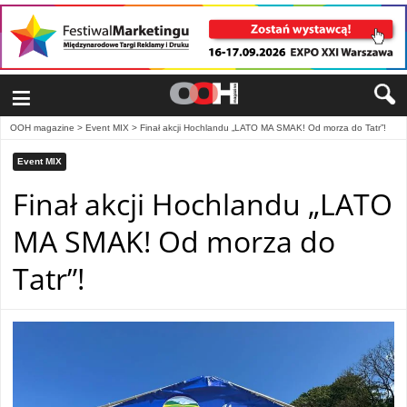
≡
OOH magazine
>
Event MIX
>
Finał akcji Hochlandu „LATO MA SMAK! Od morza do Tatr”!
Event MIX
Finał akcji Hochlandu „LATO
MA SMAK! Od morza do
Tatr”!