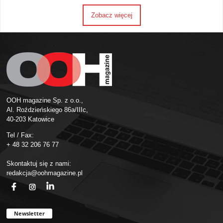
Zobacz więcej
OOH magazine Sp. z o.o.,
Al. Roździeńskiego 86a/IIIc,
40-203 Katowice
Tel / Fax:
+ 48 32 206 76 77
Skontaktuj się z nami:
redakcja@oohmagazine.pl
fb
ins
in
Newsletter