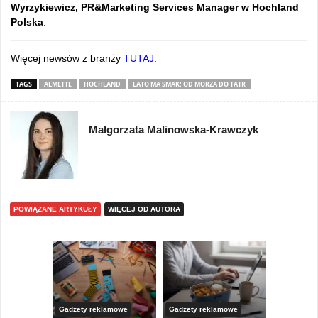
Wyrzykiewicz, PR&Marketing Services Manager w Hochland
Polska
.
Więcej newsów z branży
TUTAJ
.
TAGS
ALMETTE
HOCHLAND
LATO MA SMAK! OD MORZA DO TATR
Małgorzata Malinowska-Krawczyk
POWIĄZANE ARTYKUŁY
WIĘCEJ OD AUTORA
Gadżety reklamowe
Gadżety reklamowe
Marketing 