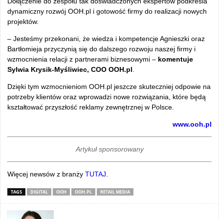
Dołączenie do zespołu tak doświadczonych ekspertów podkreśla
dynamiczny rozwój OOH.pl i gotowość firmy do realizacji nowych
projektów.
– Jesteśmy przekonani, że wiedza i kompetencje Agnieszki oraz
Bartłomieja przyczynią się do dalszego rozwoju naszej firmy i
wzmocnienia relacji z partnerami biznesowymi –
komentuje
Sylwia Krysik-Myśliwiec, COO OOH.pl
.
Dzięki tym wzmocnieniom OOH.pl jeszcze skuteczniej odpowie na
potrzeby klientów oraz wprowadzi nowe rozwiązania, które będą
kształtować przyszłość reklamy zewnętrznej w Polsce.
www.ooh.pl
Artykuł sponsorowany
Więcej newsów z branży
TUTAJ
.
TAGS
DIGITAL
OOH
OOH.PL
RETAIL MEDIA