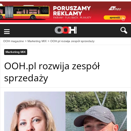
≡
OOH magazine
>
Marketing MIX
>
OOH.pl rozwija zespół sprzedaży
Marketing MIX
OOH.pl rozwija zespół
sprzedaży