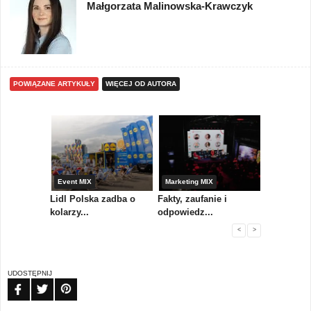
Małgorzata Malinowska-Krawczyk
POWIĄZANE ARTYKUŁY
WIĘCEJ OD AUTORA
yny
Event MIX
Marketing MIX
Festiwal M
rum
Lidl Polska zadba o
Fakty, zaufanie i
Paweł Tka
..
kolarzy...
odpowiedz...
...
<
>
UDOSTĘPNIJ
FB
TW
PIN