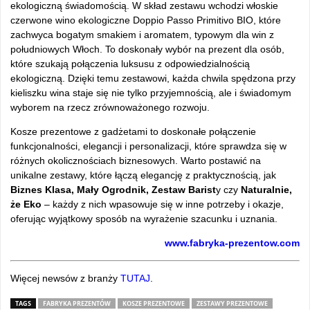
ekologiczną świadomością. W skład zestawu wchodzi włoskie
czerwone wino ekologiczne Doppio Passo Primitivo BIO, które
zachwyca bogatym smakiem i aromatem, typowym dla win z
południowych Włoch. To doskonały wybór na prezent dla osób,
które szukają połączenia luksusu z odpowiedzialnością
ekologiczną. Dzięki temu zestawowi, każda chwila spędzona przy
kieliszku wina staje się nie tylko przyjemnością, ale i świadomym
wyborem na rzecz zrównoważonego rozwoju.
Kosze prezentowe z gadżetami to doskonałe połączenie
funkcjonalności, elegancji i personalizacji, które sprawdza się w
różnych okolicznościach biznesowych. Warto postawić na
unikalne zestawy, które łączą elegancję z praktycznością, jak
Biznes Klasa, Mały Ogrodnik, Zestaw Barist
y czy
Naturalnie,
że Eko
– każdy z nich wpasowuje się w inne potrzeby i okazje,
oferując wyjątkowy sposób na wyrażenie szacunku i uznania.
www.fabryka-prezentow.com
Więcej newsów z branży
TUTAJ
.
TAGS
FABRYKA PREZENTÓW
KOSZE PREZENTOWE
ZESTAWY PREZENTOWE