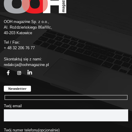
OOH magazine Sp. z o.o.,
Al. Roździeńskiego 86a/IIIc,
40-203 Katowice
Tel / Fax:
+ 48 32 206 76 77
Skontaktuj się z nami:
redakcja@oohmagazine.pl
fb
ins
in
Newsletter
Twój email
Twój numer telefonu(opcjonalnie)