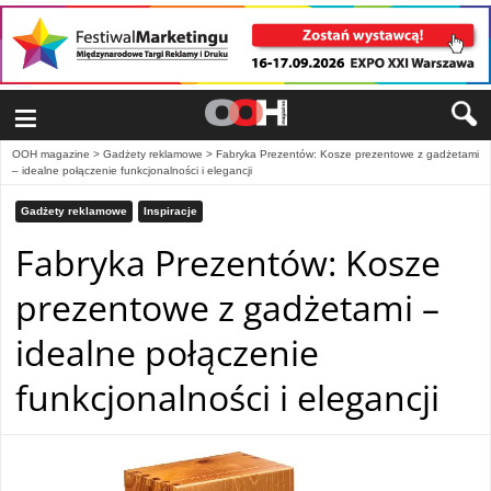
≡
OOH magazine
>
Gadżety reklamowe
>
Fabryka Prezentów: Kosze prezentowe z gadżetami
– idealne połączenie funkcjonalności i elegancji
Gadżety reklamowe
Inspiracje
Fabryka Prezentów: Kosze
prezentowe z gadżetami –
idealne połączenie
funkcjonalności i elegancji