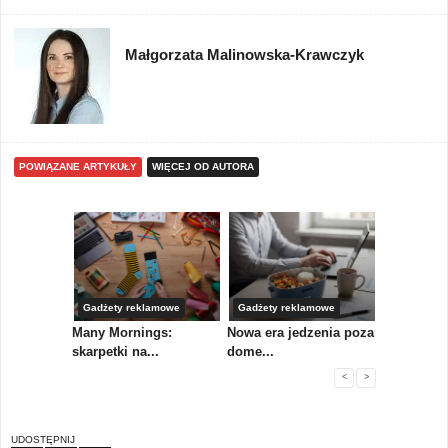
Małgorzata Malinowska-Krawczyk
POWIĄZANE ARTYKUŁY
WIĘCEJ OD AUTORA
Gadżety reklamowe
Gadżety reklamowe
Marketing 
koły,
Many Mornings:
Nowa era jedzenia poza
IAB Polska
skarpetki na...
dome...
przewo...
<
>
UDOSTĘPNIJ