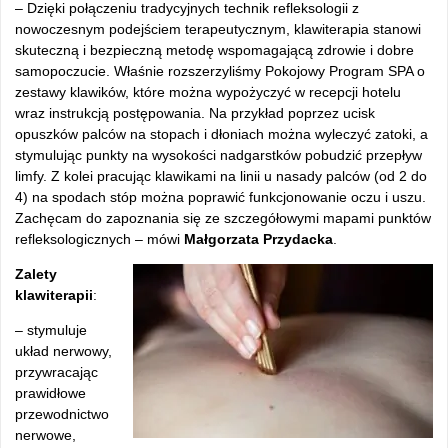
– Dzięki połączeniu tradycyjnych technik refleksologii z
nowoczesnym podejściem terapeutycznym, klawiterapia stanowi
skuteczną i bezpieczną metodę wspomagającą zdrowie i dobre
samopoczucie. Właśnie rozszerzyliśmy Pokojowy Program SPA o
zestawy klawików, które można wypożyczyć w recepcji hotelu
wraz instrukcją postępowania. Na przykład poprzez ucisk
opuszków palców na stopach i dłoniach można wyleczyć zatoki, a
stymulując punkty na wysokości nadgarstków pobudzić przepływ
limfy. Z kolei pracując klawikami na linii u nasady palców (od 2 do
4) na spodach stóp można poprawić funkcjonowanie oczu i uszu.
Zachęcam do zapoznania się ze szczegółowymi mapami punktów
refleksologicznych – mówi
Małgorzata Przydacka
.
Zalety
klawiterapii
:
– stymuluje
układ nerwowy,
przywracając
prawidłowe
przewodnictwo
nerwowe,