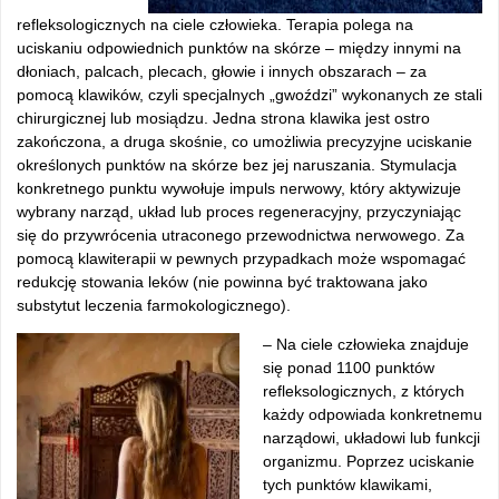
refleksologicznych na ciele człowieka. Terapia polega na
uciskaniu odpowiednich punktów na skórze – między innymi na
dłoniach, palcach, plecach, głowie i innych obszarach – za
pomocą klawików, czyli specjalnych „gwoździ” wykonanych ze stali
chirurgicznej lub mosiądzu. Jedna strona klawika jest ostro
zakończona, a druga skośnie, co umożliwia precyzyjne uciskanie
określonych punktów na skórze bez jej naruszania. Stymulacja
konkretnego punktu wywołuje impuls nerwowy, który aktywizuje
wybrany narząd, układ lub proces regeneracyjny, przyczyniając
się do przywrócenia utraconego przewodnictwa nerwowego. Za
pomocą klawiterapii w pewnych przypadkach może wspomagać
redukcję stowania leków (nie powinna być traktowana jako
substytut leczenia farmokologicznego).
– Na ciele człowieka znajduje
się ponad 1100 punktów
refleksologicznych, z których
każdy odpowiada konkretnemu
narządowi, układowi lub funkcji
organizmu. Poprzez uciskanie
tych punktów klawikami,