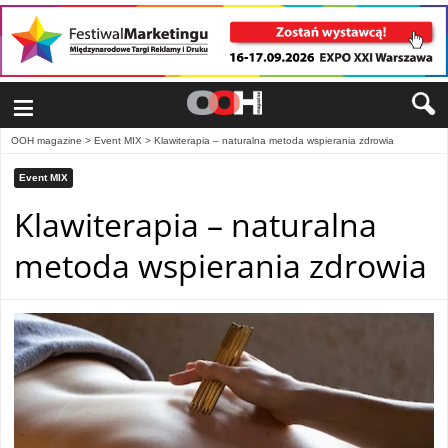
≡
OOH magazine
>
Event MIX
>
Klawiterapia – naturalna metoda wspierania zdrowia
Event MIX
Klawiterapia – naturalna
metoda wspierania zdrowia