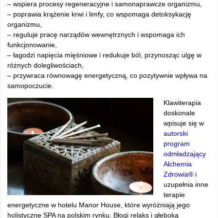
– wspiera procesy regeneracyjne i samonaprawcze organizmu,
– poprawia krążenie krwi i limfy, co wspomaga detoksykację
organizmu,
– reguluje pracę narządów wewnętrznych i wspomaga ich
funkcjonowanie,
– łagodzi napięcia mięśniowe i redukuje ból, przynosząc ulgę w
różnych dolegliwościach,
– przywraca równowagę energetyczną, co pozytywnie wpływa na
samopoczucie.
Klawiterapia
doskonale
wpisuje się w
autorski
program
odmładzający
Alchemia
Zdrowia®
i
uzupełnia inne
terapie
energetyczne w hotelu Manor House, które wyróżniają jego
holistyczne SPA na polskim rynku. Błogi relaks i głęboką