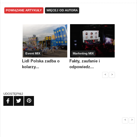
POWIĄZANE ARTYKUŁY
WIĘCEJ OD AUTORA
yny
Event MIX
Marketing MIX
Festiwal M
rum
Lidl Polska zadba o
Fakty, zaufanie i
Paweł Tka
..
kolarzy...
odpowiedz...
...
<
>
UDOSTĘPNIJ
FB
TW
PIN
<
>