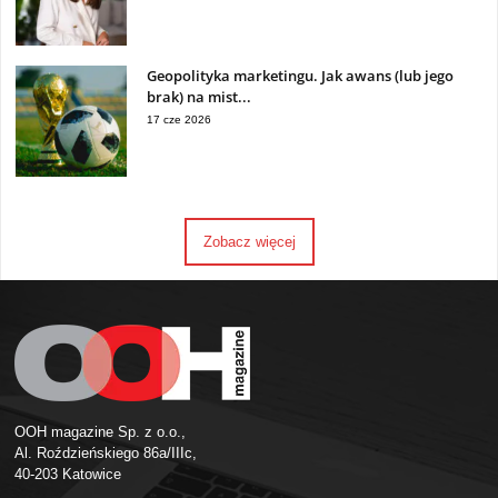
Geopolityka marketingu. Jak awans (lub jego
brak) na mist...
17 cze 2026
Zobacz więcej
OOH magazine Sp. z o.o.,
Al. Roździeńskiego 86a/IIIc,
40-203 Katowice