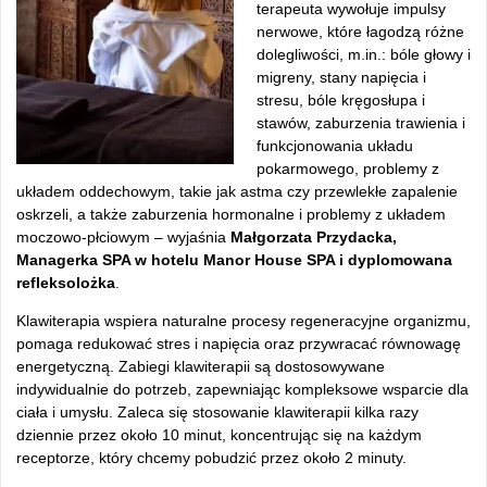
terapeuta wywołuje impulsy
nerwowe, które łagodzą różne
dolegliwości, m.in.: bóle głowy i
migreny, stany napięcia i
stresu, bóle kręgosłupa i
stawów, zaburzenia trawienia i
funkcjonowania układu
pokarmowego, problemy z
układem oddechowym, takie jak astma czy przewlekłe zapalenie
oskrzeli, a także zaburzenia hormonalne i problemy z układem
moczowo-płciowym – wyjaśnia
Małgorzata Przydacka,
Managerka SPA w hotelu Manor House SPA i dyplomowana
refleksolożka
.
Klawiterapia wspiera naturalne procesy regeneracyjne organizmu,
pomaga redukować stres i napięcia oraz przywracać równowagę
energetyczną. Zabiegi klawiterapii są dostosowywane
indywidualnie do potrzeb, zapewniając kompleksowe wsparcie dla
ciała i umysłu. Zaleca się stosowanie klawiterapii kilka razy
dziennie przez około 10 minut, koncentrując się na każdym
receptorze, który chcemy pobudzić przez około 2 minuty.