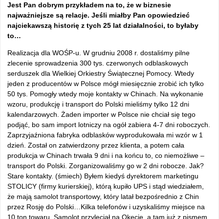
Jest Pan dobrym przykładem na to, że w biznesie
najważniejsze są relacje. Jeśli miałby Pan opowiedzieć
najciekawszą historię z tych 25 lat działalności, to byłaby
to…
Realizacja dla WOŚP-u. W grudniu 2008 r. dostaliśmy pilne
zlecenie sprowadzenia 300 tys. czerwonych odblaskowych
serduszek dla Wielkiej Orkiestry Świątecznej Pomocy. Wtedy
jeden z producentów w Polsce mógł miesięcznie zrobić ich tylko
50 tys. Pomogły wtedy moje kontakty w Chinach. Na wykonanie
wzoru, produkcję i transport do Polski mieliśmy tylko 12 dni
kalendarzowych. Żaden importer w Polsce nie chciał się tego
podjąć, bo sam import lotniczy na ogół zabiera 4-7 dni roboczych.
Zaprzyjaźniona fabryka odblasków wyprodukowała mi wzór w 1
dzień. Został on zatwierdzony przez klienta, a potem cała
produkcja w Chinach trwała 9 dni i na końcu to, co niemożliwe –
transport do Polski. Zorganizowaliśmy go w 2 dni robocze. Jak?
Stare kontakty. (śmiech) Byłem kiedyś dyrektorem marketingu
STOLICY (firmy kurierskiej), którą kupiło UPS i stąd wiedziałem,
że mają samolot transportowy, który latał bezpośrednio z Chin
przez Rosję do Polski…Kilka telefonów i uzyskaliśmy miejsce na
10 ton towaru. Samolot przyleciał na Okęcie, a tam już z pismem