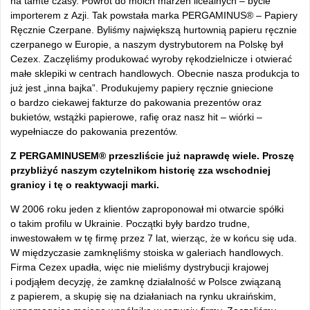
na tamte czasy. Powrót do moich marzeń licealnych – bycie
importerem z Azji. Tak powstała marka PERGAMINUS® – Papiery
Ręcznie Czerpane. Byliśmy największą hurtownią papieru ręcznie
czerpanego w Europie, a naszym dystrybutorem na Polskę był
Cezex. Zaczęliśmy produkować wyroby rękodzielnicze i otwierać
małe sklepiki w centrach handlowych. Obecnie nasza produkcja to
już jest „inna bajka”. Produkujemy papiery ręcznie gniecione
o bardzo ciekawej fakturze do pakowania prezentów oraz
bukietów, wstążki papierowe, rafię oraz nasz hit – wiórki –
wypełniacze do pakowania prezentów.
Z PERGAMINUSEM® przeszliście już naprawdę wiele. Proszę
przybliżyć naszym czytelnikom historię zza wschodniej
granicy i tę o reaktywacji marki.
W 2006 roku jeden z klientów zaproponował mi otwarcie spółki
o takim profilu w Ukrainie. Początki były bardzo trudne,
inwestowałem w tę firmę przez 7 lat, wierząc, że w końcu się uda.
W międzyczasie zamknęliśmy stoiska w galeriach handlowych.
Firma Cezex upadła, więc nie mieliśmy dystrybucji krajowej
i podjąłem decyzję, że zamknę działalność w Polsce związaną
z papierem, a skupię się na działaniach na rynku ukraińskim,