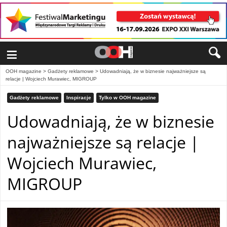
≡
OOH magazine
>
Gadżety reklamowe
>
Udowadniają, że w biznesie najważniejsze są
relacje | Wojciech Murawiec, MIGROUP
Gadżety reklamowe
Inspiracje
Tylko w OOH magazine
Udowadniają, że w biznesie
najważniejsze są relacje |
Wojciech Murawiec,
MIGROUP