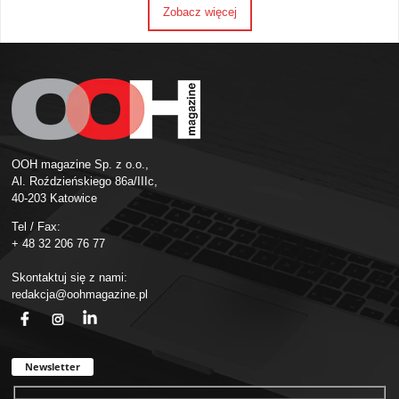
Zobacz więcej
OOH magazine Sp. z o.o.,
Al. Roździeńskiego 86a/IIIc,
40-203 Katowice
Tel / Fax:
+ 48 32 206 76 77
Skontaktuj się z nami:
redakcja@oohmagazine.pl
fb
ins
in
Newsletter