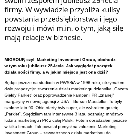
swoim zespołem jubileusz 25-lecia
firmy. W wywiadzie przybliża kulisy
powstania przedsiębiorstwa i jego
rozwoju i mówi m.in. o tym, jaką siłę
mają relacje w biznesie.
–
MIGROUP, czyli Marketing Investment Group, obchodzi
w tym roku jubileusz 25-lecia. Jak wyglądał początek
działalności firmy, a w jakim miejscu jest ona dziś?
Będąc jeszcze na studiach w PWSBiA w 1996 roku, otrzymałem
dwie propozycje: stworzenie działu marketingu dziennika „Gazeta
Giełdy Parkiet” oraz poprowadzenie kampanii PR „znanej”
margaryny w nowej agencji z USA – Burson Marsteller. To były
szalone lata 90. Obie oferty były super, ale wybrałem gazetę
„Parkiet”. Spędziłem tam intensywne 3 lata, poznając mnóstwo
ludzi z marketingu i PR z całej Polski. Potem doradzałem jeszcze
w kilku firmach. Tak powstał pomysł na założenie Marketing
Investment Group – zewnętrznego działu marketingu do