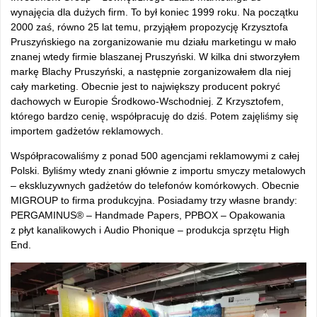
wynajęcia dla dużych firm. To był koniec 1999 roku. Na początku
2000 zaś, równo 25 lat temu, przyjąłem propozycję Krzysztofa
Pruszyńskiego na zorganizowanie mu działu marketingu w mało
znanej wtedy firmie blaszanej Pruszyński. W kilka dni stworzyłem
markę Blachy Pruszyński, a następnie zorganizowałem dla niej
cały marketing. Obecnie jest to największy producent pokryć
dachowych w Europie Środkowo-Wschodniej. Z Krzysztofem,
którego bardzo cenię, współpracuję do dziś. Potem zajęliśmy się
importem gadżetów reklamowych.
Współpracowaliśmy z ponad 500 agencjami reklamowymi z całej
Polski. Byliśmy wtedy znani głównie z importu smyczy metalowych
– ekskluzywnych gadżetów do telefonów komórkowych. Obecnie
MIGROUP to firma produkcyjna. Posiadamy trzy własne brandy:
PERGAMINUS® – Handmade Papers, PPBOX – Opakowania
z płyt kanalikowych i Audio Phonique – produkcja sprzętu High
End.