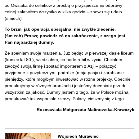
od Owsiaka do celników z prośbą o przyspieszenie odprawy
celnej załatwiłem wszystko w kilka godzin – znowu się udało.
(śmiech)
To brzmi jak operacja specjalna, nie zwykłe zlecenie.
(śmiech) Proszę powiedzieć na zakończenie, z czego jest
Pan najbardziej dumny.
Że spełniam swoje marzenia. Już będąc w pierwszej klasie liceum
(koniec lat 80.), wiedziałem, co będę robił w życiu. Chciałem
założyć swoją firmę i zostać importerem z Azji – połączyć
przyjemne z pożytecznym: podróże (moja pasja) i zarabianie
pieniędzy, które mógłbym inwestować w różne projekty. Obecnie
produkujemy w różnych branżach i jesteśmy doceniani przede
wszystkim za jakość. Dumny jestem z tego, że w Polsce można
produkować tak wspaniałe rzeczy. Polacy, cieszmy się z tego.
Rozmawiała Małgorzata Malinowska-Krawczyk
Wojciech Murawiec