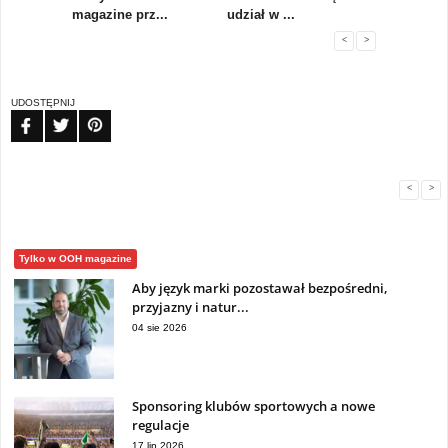
magazine prz...
udział w ...
importer r.
<
>
UDOSTĘPNIJ
FB
TW
PIN
<
>
Tylko w OOH magazine
Aby język marki pozostawał bezpośredni,
przyjazny i natur...
04 sie 2026
Sponsoring klubów sportowych a nowe
regulacje
17 lip 2026