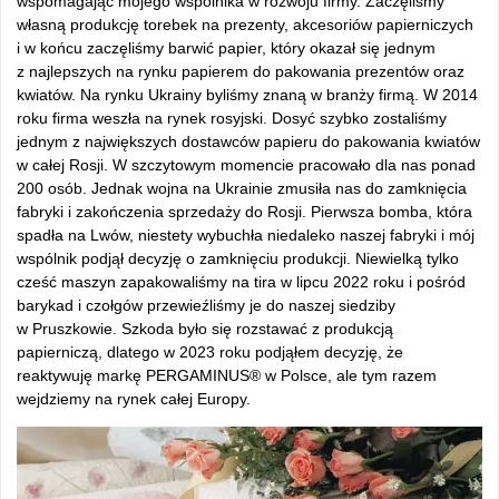
wspomagając mojego wspólnika w rozwoju firmy. Zaczęliśmy
własną produkcję torebek na prezenty, akcesoriów papierniczych
i w końcu zaczęliśmy barwić papier, który okazał się jednym
z najlepszych na rynku papierem do pakowania prezentów oraz
kwiatów. Na rynku Ukrainy byliśmy znaną w branży firmą. W 2014
roku firma weszła na rynek rosyjski. Dosyć szybko zostaliśmy
jednym z największych dostawców papieru do pakowania kwiatów
w całej Rosji. W szczytowym momencie pracowało dla nas ponad
200 osób. Jednak wojna na Ukrainie zmusiła nas do zamknięcia
fabryki i zakończenia sprzedaży do Rosji. Pierwsza bomba, która
spadła na Lwów, niestety wybuchła niedaleko naszej fabryki i mój
wspólnik podjął decyzję o zamknięciu produkcji. Niewielką tylko
cześć maszyn zapakowaliśmy na tira w lipcu 2022 roku i pośród
barykad i czołgów przewieźliśmy je do naszej siedziby
w Pruszkowie. Szkoda było się rozstawać z produkcją
papierniczą, dlatego w 2023 roku podjąłem decyzję, że
reaktywuję markę PERGAMINUS® w Polsce, ale tym razem
wejdziemy na rynek całej Europy.