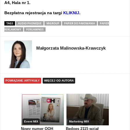
A4, Hala nr 1.
Bezpłatna rejestracja na targi
KLIKNIJ
.
TAGS
AUDIO PHONIQUE
MIGROUP
PAPIER DO PAKOWANIA
PAPIER
REKLAMOWY
PERGAMINUS
Małgorzata Malinowska-Krawczyk
POWIĄZANE ARTYKUŁY
WIĘCEJ OD AUTORA
etingu
Event MIX
Marketing MIX
Gadżety r
zenia do
Nowy numer OOH
Bedoes 2115 wziął
GREMO – 