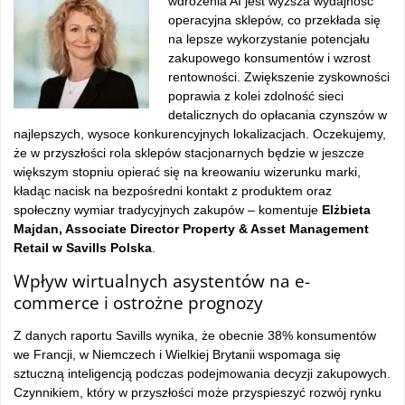
wdrożenia AI jest wyższa wydajność
operacyjna sklepów, co przekłada się
na lepsze wykorzystanie potencjału
zakupowego konsumentów i wzrost
rentowności. Zwiększenie zyskowności
poprawia z kolei zdolność sieci
detalicznych do opłacania czynszów w
najlepszych, wysoce konkurencyjnych lokalizacjach. Oczekujemy,
że w przyszłości rola sklepów stacjonarnych będzie w jeszcze
większym stopniu opierać się na kreowaniu wizerunku marki,
kładąc nacisk na bezpośredni kontakt z produktem oraz
społeczny wymiar tradycyjnych zakupów – komentuje
Elżbieta
Majdan, Associate Director Property & Asset Management
Retail w Savills Polska
.
Wpływ wirtualnych asystentów na e-
commerce i ostrożne prognozy
Z danych raportu Savills wynika, że obecnie 38% konsumentów
we Francji, w Niemczech i Wielkiej Brytanii wspomaga się
sztuczną inteligencją podczas podejmowania decyzji zakupowych.
Czynnikiem, który w przyszłości może przyspieszyć rozwój rynku