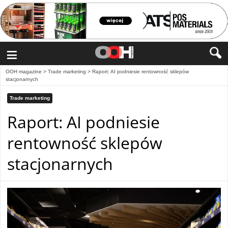
≡
OOH magazine
>
Trade marketing
>
Raport: AI podniesie rentowność sklepów
stacjonarnych
Trade marketing
Raport: AI podniesie
rentowność sklepów
stacjonarnych