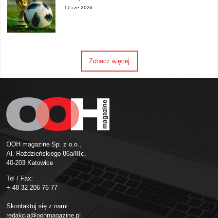
17 cze 2026
Zobacz więcej
OOH magazine Sp. z o.o.,
Al. Roździeńskiego 86a/IIIc,
40-203 Katowice
Tel / Fax:
+ 48 32 206 76 77
Skontaktuj się z nami:
redakcja@oohmagazine.pl