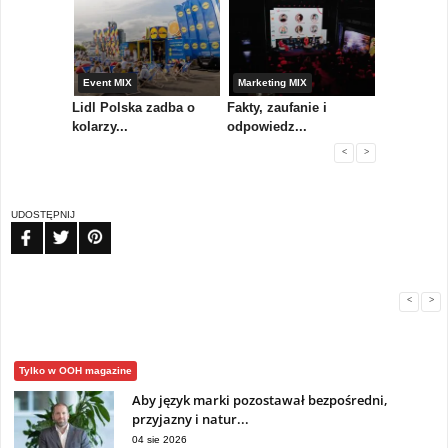
yny
Event MIX
Marketing MIX
Festiwal M
rum
Lidl Polska zadba o
Fakty, zaufanie i
Paweł Tka
..
kolarzy...
odpowiedz...
...
<
>
UDOSTĘPNIJ
FB
TW
PIN
<
>
Tylko w OOH magazine
Aby język marki pozostawał bezpośredni,
przyjazny i natur...
04 sie 2026