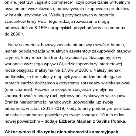
online, jest tzw. „agentic commerce”, czyli powierzanie wirtualnym
asystentom wyszukiwania, porównywania i kupowania produktów
w imieniu użytkownika. Według przytaczanych w raporcie
szacunków firmy PwC, tego rodzaju rozwiązania mogą
odpowiadać za 8-15% europejskich przychodów w e-commerce
do 2030 r.
– Nasz scenariusz bazowy zakłada stopniowy rozwój e-handlu,
jednak popularyzacja wirtualnych asystentów zakupowych stanowi
czynnik, który może ten trend przyspieszyć. Szacujemy, że w
wariancie wyższego wpływu AI, udział sprzedaży internetowej
może osiągnąć maksymalnie 17,9% w 2030 r. Należy jednak
podkreślić, że ten kolejny etap cyfryzacji będzie przebiegał w
ramach bardzo dojrzałego ekosystemu sprzedaży wielokanałowej
(omnichannel). Pozwoli to sklepom stacjonarnym płynnie
zaabsorbować rosnący ruch cyfrowy bez rynkowych wstrząsów.
Branża nieruchomości handlowych udowodniła już swoją
odporność w latach 2015-2019, kiedy to przy podobnym wzroście
udziału e-commerce powiększyła swoje zasoby o 10 mln m kw.
nowej powierzchni – dodaje
Elżbieta Majdan z Savills Polska
.
Ważne wnioski dla rynku nieruchomości komercyjnych: